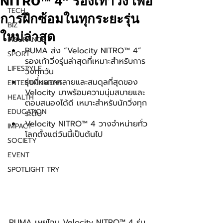
NITRO™ 4” รองเท้าวิ่ง เพื่อ
TECH
การฝึกซ้อมในทุกระยะรุ่น
BIZ
ใหม่ล่าสุด
INSURANCE
PUMA ส่ง “Velocity NITRO™ 4” 
SPORT
รองเท้าวิ่งรุ่นล่าสุดที่เหมาะสำหรับการ
LIFESTYLE
วิ่งทุกวัน
รุ่นที่หลากหลายและสมดุลที่สุดของ 
ENTERTAINMENT
Velocity มาพร้อมความนุ่มสบายและ
HEALTH
ตอบสนองได้ดี เหมาะสำหรับนักวิ่งทุก
EDUCATION
ระดับ
Velocity NITRO™ 4 วางจำหน่ายทั่ว
IMPACT
โลกตั้งแต่วันนี้เป็นต้นไป
SOCIETY
EVENT
SPOTLIGHT TRY
PUMA เผยโฉม Velocity NITRO™ 4 รุ่น