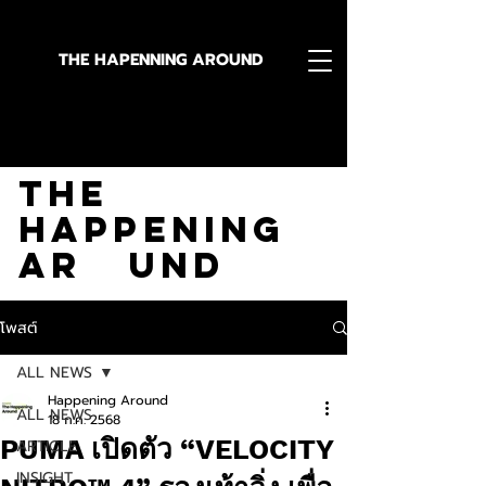
THE HAPENNING AROUND
Stay in the Know With
The
Happening
Ar und
โพสต์
ALL NEWS
Happening Around
ALL NEWS
18 ก.ค. 2568
PUMA เปิดตัว “VELOCITY
ARTICLE
INSIGHT