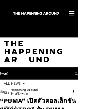
THE HAPENNING AROUND
Stay in the Know With
The
Happening
Ar und
โพสต์
ALL NEWS
Happening Around
ALL NEWS
25 พ.ค. 2568
“PUMA” เปิดตัวคอลเล็กชัน
ARTICLE
INSIGHT