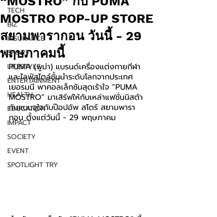
“MOSTRO” กับ PUMA
TECH
MOSTRO POP-UP STORE
BIZ
สยามพารากอน วันนี้ - 29
INSURANCE
พฤษภาคมนี้
SPORT
PUMA (พูม่า) 
แบรนด์เครื่องแต่งกายกีฬา
LIFESTYLE
และไลฟ์สไตล์ชั้นนำระดับโลกจากประเทศ
ENTERTAINMENT
เยอรมนี พาคอลเล็กชันสุดเร้าใจ “PUMA 
HEALTH
MOSTRO” มาเสิร์ฟให้กับเหล่าแฟชั่นนิสต้า
กันแบบจุใจกับป๊อปอัพ สโตร์ สยามพารา
EDUCATION
กอน ตั้งแต่วันนี้ - 29 พฤษภาคม
IMPACT
SOCIETY
EVENT
SPOTLIGHT TRY