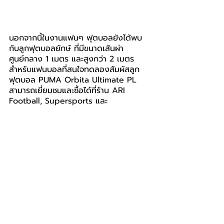
นอกจากนี้ในงานแฟนๆ ฟุตบอลยังได้พบ
กับลูกฟุตบอลยักษ์ ที่มีขนาดเส้นผ่า
ศูนย์กลาง 1 เมตร และสูงกว่า 2 เมตร 
สำหรับแฟนบอลที่สนใจทดลองสัมผัสลูก
ฟุตบอล PUMA Orbita Ultimate PL 
สามารถเยี่ยมชมและซื้อได้ที่ร้าน ARI 
Football, Supersports และ 
SoccerGate ทั่วประเทศ ในราคา 4,800 
บาท, 2,600 บาท, 1,700 บาท และ 850 
บาท
ติดตามรายละเอียดผลิตภัณฑ์ใหม่ 
กิจกรรม และโปรโมชันต่างๆ ของ PUMA 
ประเทศไทย ได้ที่เว็บไซต์ 
https://th.puma.com
 เฟซบุ๊ก: 
www.facebook.com/PUMAThailandO
fficial
 และอินสตาแกรม: 
www.instagram.com/pumathailand