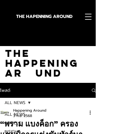
THE HAPENNING AROUND
Stay in the Know With
The
Happening
Ar und
โพสต์
ALL NEWS
Happening Around
ALL NEWS
3 ก.ย. 2568
“พราม แบงค็อก” ครอง
ARTICLE
INSIGHT