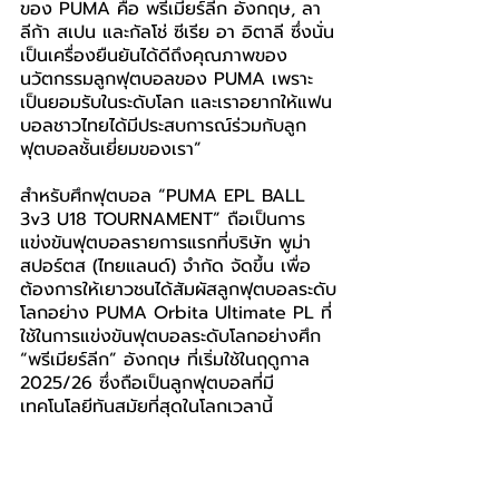
ของ PUMA คือ พรีเมียร์ลีก อังกฤษ, ลา
ลีก้า สเปน และกัลโช่ ซีเรีย อา อิตาลี ซึ่งนั่น
เป็นเครื่องยืนยันได้ดีถึงคุณภาพของ
นวัตกรรมลูกฟุตบอลของ PUMA เพราะ
เป็นยอมรับในระดับโลก และเราอยากให้แฟน
บอลชาวไทยได้มีประสบการณ์ร่วมกับลูก
ฟุตบอลชั้นเยี่ยมของเรา”
สำหรับศึกฟุตบอล “PUMA EPL BALL 
3v3 U18 TOURNAMENT” ถือเป็นการ
แข่งขันฟุตบอลรายการแรกที่บริษัท พูม่า 
สปอร์ตส (ไทยแลนด์) จำกัด จัดขึ้น เพื่อ
ต้องการให้เยาวชนได้สัมผัสลูกฟุตบอลระดับ
โลกอย่าง PUMA Orbita Ultimate PL ที่
ใช้ในการแข่งขันฟุตบอลระดับโลกอย่างศึก 
“พรีเมียร์ลีก” อังกฤษ ที่เริ่มใช้ในฤดูกาล 
2025/26 ซึ่งถือเป็นลูกฟุตบอลที่มี
เทคโนโลยีทันสมัยที่สุดในโลกเวลานี้