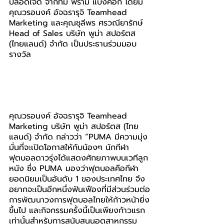
ปลอดใจดี จากทีม พราม แบงค็อก โดยมี 
คุณวรอนงค์ อัจฉรารุจิ Teamhead 
Marketing และคุณชุลีพร ศรวณียารักษ์ 
Head of Sales บริษัท พูม่า สปอร์ตส 
(ไทยแลนด์) จำกัด เป็นประธานร่วมมอบ
รางวัล
คุณวรอนงค์ อัจฉรารุจิ Teamhead 
Marketing บริษัท พูม่า สปอร์ตส (ไทย
แลนด์) จำกัด กล่าวว่า “PUMA มีความมุ่ง
มั่นที่จะเปิดโอกาสให้กับน้องๆ นักกีฬา
ฟุตบอลดาวรุ่งได้แสดงศักยภาพบนเวทีลูก
หนัง ซึ่ง PUMA มองว่าฟุตบอลคือกีฬา
ยอดนิยมเป็นอันดับ 1 ของประเทศไทย จึง
อยากจะเป็นอีกหนึ่งฟันเฟืองที่มีส่วนร่วมต่อ
การพัฒนาวงการฟุตบอลไทยให้ก้าวหน้ายิ่ง
ขึ้นไป และกิจกรรมครั้งนี้เป็นเพียงก้าวแรก
เท่านั้นสำหรับการสนับสนุนอุตสาหกรรม