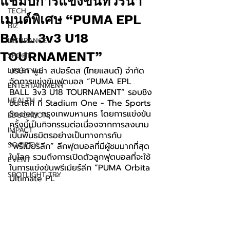
แชมป์การแข่งขันทัวร์นา
TECH
เมนต์พิเศษ “PUMA EPL
BIZ
BALL 3v3 U18
INSURANCE
TOURNAMENT”
SPORT
บริษัท พูม่า สปอร์ตส (ไทยแลนด์) จำกัด 
LIFESTYLE
จัดการแข่งขันฟุตบอล “PUMA EPL 
ENTERTAINMENT
BALL 3v3 U18 TOURNAMENT” รอบชิง
HEALTH
ชนะเลิศ ที่ Stadium One - The Sports 
Society กรุงเทพมหานคร โดยการแข่งขัน
EDUCATION
ครั้งนี้เป็นกิจกรรมต่อเนื่องจากการลงนาม
IMPACT
เป็นพันธมิตรอย่างเป็นทางการกับ 
SOCIETY
“พรีเมียร์ลีก” ลีกฟุตบอลที่มีผู้ชมมากที่สุด
ในโลก รวมถึงการเปิดตัวลูกฟุตบอลที่จะใช้
EVENT
ในการแข่งขันพรีเมียร์ลีก “PUMA Orbita 
SPOTLIGHT TRY
Ultimate PL”