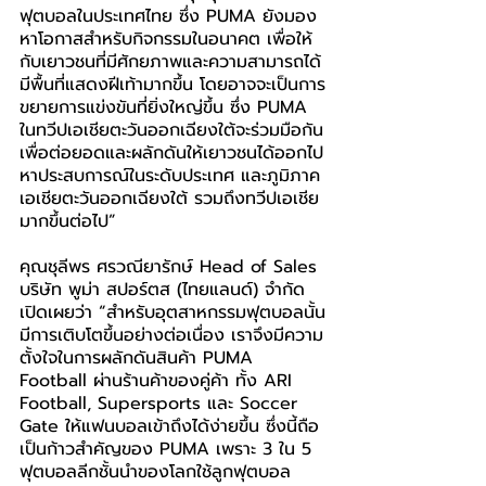
ฟุตบอลในประเทศไทย ซึ่ง PUMA ยังมอง
หาโอกาสสำหรับกิจกรรมในอนาคต เพื่อให้
กับเยาวชนที่มีศักยภาพและความสามารถได้
มีพื้นที่แสดงฝีเท้ามากขึ้น โดยอาจจะเป็นการ
ขยายการแข่งขันที่ยิ่งใหญ่ขึ้น ซึ่ง PUMA 
ในทวีปเอเชียตะวันออกเฉียงใต้จะร่วมมือกัน
เพื่อต่อยอดและผลักดันให้เยาวชนได้ออกไป
หาประสบการณ์ในระดับประเทศ และภูมิภาค
เอเชียตะวันออกเฉียงใต้ รวมถึงทวีปเอเชีย
มากขึ้นต่อไป”
คุณชุลีพร ศรวณียารักษ์ Head of Sales 
บริษัท พูม่า สปอร์ตส (ไทยแลนด์) จำกัด 
เปิดเผยว่า “สำหรับอุตสาหกรรมฟุตบอลนั้น
มีการเติบโตขึ้นอย่างต่อเนื่อง เราจึงมีความ
ตั้งใจในการผลักดันสินค้า PUMA 
Football ผ่านร้านค้าของคู่ค้า ทั้ง ARI 
Football, Supersports และ Soccer 
Gate ให้แฟนบอลเข้าถึงได้ง่ายขึ้น ซึ่งนี้ถือ
เป็นก้าวสำคัญของ PUMA เพราะ 3 ใน 5 
ฟุตบอลลีกชั้นนำของโลกใช้ลูกฟุตบอล