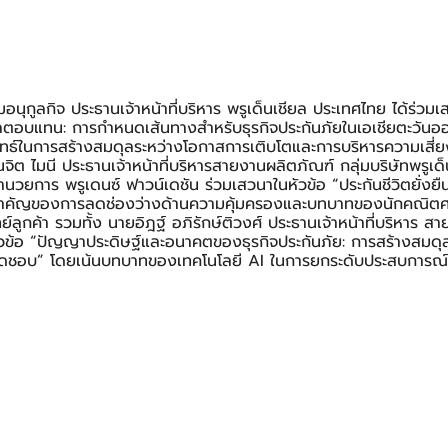
อนุกูลกิจ ประธานเจ้าหน้าที่บริหาร พรูเด็นเชียล ประเทศไทย ได้ร่วม
ลตอบแทน: การกำหนดเส้นทางสำหรับธุรกิจประกันภัยในเอเชียตะวันออ
ยุทธ์ในการสร้างสมดุลระหว่างโอกาสการเติบโตและการบริหารความเสี่ย
จิต ไมนี ประธานเจ้าหน้าที่บริหารสายงานผลิตภัณฑ์ กลุ่มบริษัทพรูเด
นวยการ พรูเดนซ์ ฟาวน์เดชัน ร่วมเสวนาในหัวข้อ “ประกันชีวิตยั่งยืนเ
สำคัญของการลดช่องว่างด้านความคุ้มครองและบทบาทของนักคณิตศา
ย์ลูกค้า รวมทั้ง นายอิฎฐ์ อภิรักษ์ติวงศ์ ประธานเจ้าหน้าที่บริหาร
วข้อ “ปัญญาประดิษฐ์และอนาคตของธุรกิจประกันภัย: การสร้างสมดุ
ิดชอบ” โดยเน้นบทบาทของเทคโนโลยี AI ในการยกระดับประสบการณ์ล