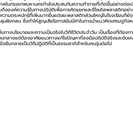
าลในกรุงเทพมหานครกำลังประสบกับความท้าทายที่เกิดขึ้นอย่างต่อเนื่
ถึงองค์ความรู้ในทางปฏิบัติเพื่อการคัดแยกและรีไซเคิลพลาสติกอย่างถู
มตระหนักรู้ที่เพิ่มมากขึ้นแต่ขยะพลาสติกส่วนใหญ่ในโรงเรียนก็ยัง
หลุมฝังกลบ ซึ่งทำให้สูญเสียโอกาสอันมีค่าในการนำแนวคิดเศรษฐกิจหมุ
มั่นทางนโยบายและความเป็นจริงในวิถีชีวิตประจำวัน เป็นเรื่องที่ต้อง
วนกลางแต่ต้องอาศัยแนวทางแก้ไขปัญหาที่ลงมือปฏิบัติจริงและขับเคล
่งยืนกลายเป็นวิถีปฏิบัติที่เป็นธรรมชาติสำหรับคนรุ่นต่อไป