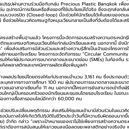
ปรรูปผ่านความร่วมมือกับกลุ่ม Precious Plastic Bangkok เพื่อเป
เช่น อุปกรณ์การเรียนหรือสิ่งของที่ใช้ประโยชน์ได้จริง ซึ่งจะถูกส่งกลับค
งแบบวงจรปิด (Closed-loop) นี้จะช่วยให้นักเรียนได้เห็นขยะของต
น์ ซึ่งช่วยให้แนวคิดเศรษฐกิจหมุนเวียนกลายเป็นสิ่งที่จับต้องได้และ
งสร้างพื้นฐานแล้ว โครงการนี้จะจัดการอบรมสร้างความตระหนักรู้ใน
กและเศรษฐกิจหมุนเวียนให้แก่กลุ่มนักเรียนและครู นอกจากนี้ ยังมี
” เพื่อส่งเสริมการมีส่วนร่วมและสร้างความรู้สึกเป็นเจ้าของโครงกา
ผลสู่ภายนอกโรงเรียน โครงการจะจัดกิจกรรม “Circular Community
รมให้แก่ผู้ประกอบการขนาดกลางและขนาดย่อม (SMEs) ในท้องถิ่น ร
ซเคิลพลาสติกและเทคนิคการผลิตเพื่อเพิ่มมูลค่า
้างผลประโยชน์โดยตรงให้แก่ประชาชนจำนวน 3,161 คน ซึ่งประกอบด้ว
ละบุคลากรทางการศึกษา 100 คน ผู้ประกอบการขนาดกลางและขนาด
ยาวชนอาสาอาเซียนทั้ง 11 คน นอกจากนี้โครงการยังสามารถเข้าถึงผู้
่วนใหญ่เป็นครอบครัวของนักเรียนและชุมชนโดยรอบโรงเรียน ในขณะเดีย
านช่องทางสื่อสารออนไลน์อีกกว่า 60,000 คน
ี้จะช่วยปรับเปลี่ยนพฤติกรรม ส่งเสริมให้ชุมชนเข้ามามีส่วนร่วมในแนวค
งแรงบันดาลใจให้เกิดวิถีปฏิบัติในชีวิตประจำวันที่มีความรับผิดชอบมากข
ทย) จำกัด กล่าว “เพราะเป้าหมายของเราไม่ใช่เพียงการสร้างความตระหนั
ต่เราต้องการสนับสนุนให้เยาวชนลงมือลดขยะพลาสติกอย่างจริงจัง พ