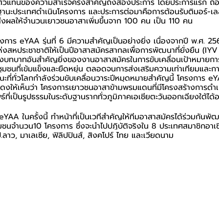
ป็นตัวแทนของความสำเร็จครั้งสำคัญถึงสองประการ โดยประการแรก ถือ
ในฐานะประเทศดำเนินโครงการ และประการต่อมาคือการต้อนรับติมอร์-เล
 ส่งผลให้จำนวนเยาวชนอาสาเพิ่มขึ้นจาก 100 คน เป็น 110 คน
การ eYAA รุ่นที่ 6 มีความสำคัญเป็นอย่างยิ่ง เนื่องจากปี พ.ศ. 25
งสหประชาชาติให้เป็นปีอาสาสมัครสากลเพื่อการพัฒนาที่ยั่งยืน (I
้ำถึงบทบาทอันสำคัญยิ่งของงานอาสาสมัครในการขับเคลื่อนเป้าหมายกา
งชุมชนที่เข้มแข็งและยืดหยุ่น ตลอดจนการส่งเสริมความเท่าเทียมและ
ะที่ทั่วโลกกำลังร่วมขับเคลื่อนวาระปีหมุดหมายสำคัญนี้ โครงการ eY
สดงให้เห็นว่า โครงการเยาวชนอาสาข้ามพรมแดนที่มีโครงสร้างการดำเ
ที่เป็นรูปธรรมในระดับฐานรากทั่วภูมิภาคเอเชียตะวันออกเฉียงใต้ได้อ
 eYAA ในครั้งนี้ ทำหน้าที่เป็นเวทีสำคัญให้ทีมอาสาสมัครได้ร่วมกันพ
มชนจำนวน10 โครงการ ซึ่งจะนำไปปฏิบัติจริงใน 8 ประเทศสมาชิกอาเซี
ป.ลาว, มาเลเซีย, ฟิลิปปินส์, สิงคโปร์ ไทย และเวียดนาม