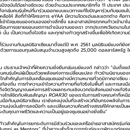
ปัจจุบันได้อย่างชัดเจน ด้วยจำนวนประเทศสมาชิกทั้ง 11 ประเทศ ปร
กลุ่มคนรุ่นใหม่ที่มาร่วมออกแบบแนวทางแก้ไขปัญหาร่วมกับชุมชนในพื้
เหลือให้ สิ่งที่ทำให้โครงการ eYAA มีความโดดเด่นและแตกต่าง คือการ
ี่เข้าใจชุมชนของตนเองอย่างลึกซึ้ง และอาสาสมัครทุกคนก้าวเข้ามาใ
้มาเยือนการขยายขอบเขตการดำเนินงานของเรา จากประเทศเวียดนามในรุ
่ 6 นั้น เป็นความตั้งใจจริง และทุกย่างก้าวถูกสร้างขึ้นเพื่อให้เกิดความ
ร่วมงานกับมูลนิธิอาเซียนมาตั้งแต่ปี พ.ศ. 2561 มูลนิธิเมย์แบงก์ยังค
อง ด้วยการมอบทุนสนับสนุนจำนวนสูงสุดถึง 25,000 ดอลลาร์สหรัฐ ใ
มิน ประธานเจ้าหน้าที่ฝ่ายความยั่งยืนกลุ่มเมย์แบงก์ กล่าวว่า “นับตั้งแ
็นคนรุ่นใหม่ผู้เปี่ยมด้วยพลังแห่งการเปลี่ยนแปลง ก้าวข้ามนิยามขอ
งกลไกสำคัญในการขับเคลื่อนชุมชนอย่างมีความหมายทั่วภูมิภาคอาเซี
ท้องถิ่น การทำความเข้าใจความท้าทายที่แท้จริงในพื้นที่ และการลงม
้อนถึงจิตวิญญาณแห่งการสร้างผลกระทบเชิงบวกต่อสังคมอย่างแท้จริง
ย่างใกล้ชิดกับพันธสัญญา 
ROAR30 
ของเราในการสร้างคุณค่าที่เหนื
ือกับมูลนิธิอาเซียน เรายังคงมุ่งมั่นที่จะสร้างเวทีอันทรงพลังในกา
ามมุ่งมั่นสู่การลงมือทำ และเปลี่ยนความคิดสร้างสรรค์ให้กลายเป็นผลล
ระดับคุณภาพชีวิตและความเป็นอยู่ของชุมชนอย่างยั่งยืน” 
เป็นก้าวสำคัญในการยกระดับการมีส่วนร่วมของเครือข่ายอาสาสมัครรุ่นก
umni as Mentors” ที่นำความสำเร็จมาจากรุ่นก่อนมาพัฒนาต่อยอด