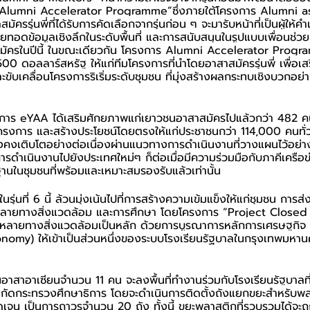
าง “Alumni Accelerator Programme”ซึ่งภายใต้โครงการ Alumni a
ัครรุ่นพี่ที่ได้รับการคัดเลือกจากรุ่นก่อน ๆ จะมารับหน้าที่เป็นผู้ให้
อดข้อมูลเชิงลึกในระดับพื้นที่ และการสนับสนุนในรูปแบบเพื่อนช่วย
สมัครในปีนี้ ในขณะเดียวกัน โครงการ Alumni Accelerator Prog
500 ดอลลาร์สหรัฐ ให้แก่ทีมโครงการที่นำโดยอาสาสมัครรุ่นพี่ เพื่อเ
บเคลื่อนโครงการริเริ่มระดับชุมชน ที่มุ่งสร้างผลกระทบเชิงบวกอย
โครงการ eYAA ได้เสริมศักยภาพแก่เยาวชนอาสาสมัครไปแล้วกว่า 482 คน
รงการ และสร้างประโยชน์โดยตรงให้แก่ประชาชนกว่า 114,000 คนทั่ว
ยังคงเติบโตอย่างต่อเนื่องผ่านแนวทางการดำเนินงานที่วางแผนไว้อย่า
ดำเนินงานไปยังประเทศใหม่ๆ ก็ต่อเมื่อมีความร่วมมือกับภาคีเครือข่าย
ฐานในชุมชนที่พร้อมและเหมาะสมรองรับแล้วเท่านั้น
รุ่นที่ 6 นี้ ล้วนมุ่งเน้นไปที่การสร้างความเข้มแข็งให้แก่ชุมชน การส่
ยทางสิ่งแวดล้อม และการศึกษา โดยโครงการ “Project Closed L
กหลายทางสิ่งแวดล้อมเป็นหลัก ด้วยการบูรณาการหลักการเศรษฐกิจ
onomy) ให้เข้าเป็นส่วนหนึ่งของระบบโรงเรียนรัฐบาลในกรุงเทพมหา
อาสาอาเซียนจำนวน 11 คน จะลงพื้นที่ทำงานร่วมกับโรงเรียนรัฐบาลที่
งกัดกระทรวงศึกษาธิการ โดยจะดำเนินการติดตั้งถังแยกขยะสำหรับพ
่ชัดเจน เป็นการถาวรจำนวน 20 ถัง ทั้งนี้ ขยะพลาสติกที่รวบรวมได้จะถ