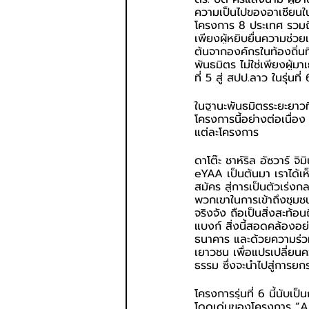
ความเป็นไปของอาเซียนใน
โครงการ 8 ประเทศ รวมถึง
เพียงผู้หยิบยื่นความช่วย
ต้นจากองค์กรในท้องถิ่นท
พันธมิตร ไม่ใช่เพียงผู
ที่ 5 สู่ สปป.ลาว ในรุ่นที
ในฐานะพันธมิตรระยะยาวที่
โครงการนี้อย่างต่อเนื่
แต่ละโครงการ
ดาโต๊ะ ชาห์ริล อัซวาร์ จิ
eYAA เป็นต้นมา เราได้เห
สมัคร สู่การเป็นตัวเร่
พวกเขาในการเข้าถึงชุมชน
จริงจัง ถือเป็นสิ่งสะท
แบงก์ สิ่งนี้สอดคล้องอ
ธนาคาร และด้วยความร่วมม
เยาวชน เพื่อแปรเปลี่ยนคว
ธรรม ซึ่งจะนำไปสู่การยก
โครงการรุ่นที่ 6 นี้นับ
โดดเด่นของโครงการ “Al