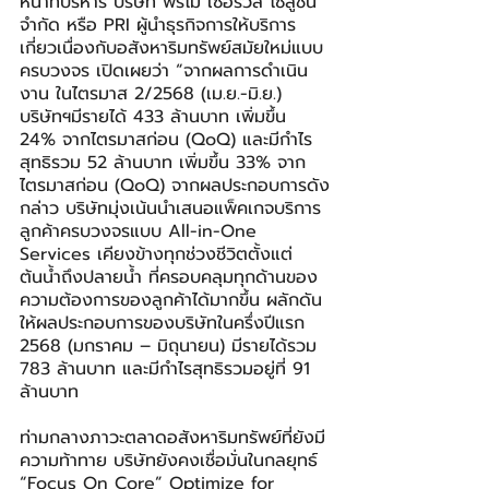
หน้าที่บริหาร บริษัท พรีโม เซอร์วิส โซลูชั่น 
จำกัด หรือ PRI ผู้นำธุรกิจการให้บริการ
เกี่ยวเนื่องกับอสังหาริมทรัพย์สมัยใหม่แบบ
ครบวงจร เปิดเผยว่า “จากผลการดำเนิน
งาน ในไตรมาส 2/2568 (เม.ย.-มิ.ย.) 
บริษัทฯมีรายได้ 433 ล้านบาท เพิ่มขึ้น 
24% จากไตรมาสก่อน (QoQ) และมีกำไร
สุทธิรวม 52 ล้านบาท เพิ่มขึ้น 33% จาก
ไตรมาสก่อน (QoQ) จากผลประกอบการดัง
กล่าว บริษัทมุ่งเน้นนำเสนอแพ็คเกจบริการ
ลูกค้าครบวงจรแบบ All-in-One 
Services เคียงข้างทุกช่วงชีวิตตั้งแต่
ต้นน้ำถึงปลายน้ำ ที่ครอบคลุมทุกด้านของ
ความต้องการของลูกค้าได้มากขึ้น ผลักดัน
ให้ผลประกอบการของบริษัทในครึ่งปีแรก 
2568 (มกราคม – มิถุนายน) มีรายได้รวม 
783 ล้านบาท และมีกำไรสุทธิรวมอยู่ที่ 91 
ล้านบาท
ท่ามกลางภาวะตลาดอสังหาริมทรัพย์ที่ยังมี
ความท้าทาย บริษัทยังคงเชื่อมั่นในกลยุทธ์ 
“Focus On Core” Optimize for 