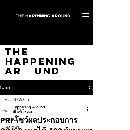
THE HAPENNING AROUND
Stay in the Know With
The
Happening
Ar und
โพสต์
ALL NEWS
Happening Around
ALL NEWS
18 ส.ค. 2568
PRI โชว์ผลประกอบการ
ARTICLE
INSIGHT