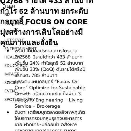
Q2/68 รายได้ 433 ล้านบาท
TECH
กำไร 52 ล้านบาท ยกระดับ
BIZ
กลยุทธิ์ FOCUS ON CORE
INSURANCE
มุ่งสร้างการเติบโตอย่างมี
SPORT
LIFESTYLE
คุณภาพและยั่งยืน
ENTERTAINMENT
พรีโม เผยผลประกอบการไตรมาส 
2/2568 มีรายได้กว่า 433 ล้านบาท 
HEALTH
เพิ่มขึ้น 24% กำไรสุทธิ 52 ล้านบาท 
EDUCATION
เพิ่มขึ้น 33% (QoQ) ดันรายได้ครึ่งปี
IMPACT
แรกแตะ 785 ล้านบาท
ยกระดับแผนกลยุทธ์ “Focus On 
SOCIETY
Core” Optimize for Sustainable 
EVENT
Growth สร้างความเข้มแข็งผ่าน 3 
SPOTLIGHT TRY
กลุ่มธุรกิจ Engineering - Living 
Service - Brokerage
จับตา! เตรียมบุกตลาดอสังหาฯภูเก็ต 
ให้บริการครอบคลุมธุรกิจบริหารการ
ขาย ฝากขาย-ปล่อยเช่า อสังหาฯ 
บริหารนิติบุคคลโครงการ รับการ