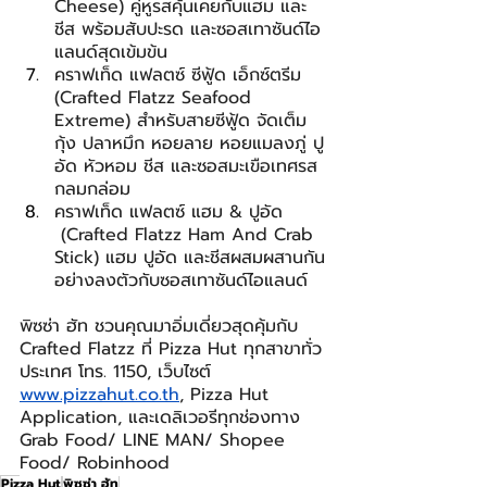
Cheese) คู่หูรสคุ้นเคยกับแฮม และ
ชีส พร้อมสับปะรด และซอสเทาซันด์ไอ
แลนด์สุดเข้มข้น
คราฟเท็ด แฟลตซ์ ซีฟู้ด เอ็กซ์ตรีม 
(Crafted Flatzz Seafood 
Extreme) สำหรับสายซีฟู้ด จัดเต็ม
กุ้ง ปลาหมึก หอยลาย หอยแมลงภู่ ปู
อัด หัวหอม ชีส และซอสมะเขือเทศรส
กลมกล่อม
คราฟเท็ด แฟลตซ์ แฮม & ปูอัด 
 (Crafted Flatzz Ham And Crab 
Stick) แฮม ปูอัด และชีสผสมผสานกัน
อย่างลงตัวกับซอสเทาซันด์ไอแลนด์
พิซซ่า ฮัท ชวนคุณมาอิ่มเดี่ยวสุดคุ้มกับ 
Crafted Flatzz ที่ Pizza Hut ทุกสาขาทั่ว
ประเทศ โทร. 1150, เว็บไซต์ 
www.pizzahut.co.th
, Pizza Hut 
Application, และเดลิเวอรีทุกช่องทาง 
Grab Food/ LINE MAN/ Shopee 
Food/ Robinhood
Pizza Hut
พิซซ่า ฮัท