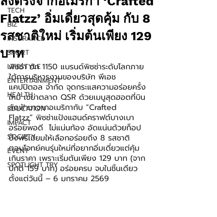
ส่งตรงจากอเมริกา ‘Crafted
TECH
Flatzz’ อิ่มเดี่ยวสุดคุ้ม กับ 8
BIZ
รสชาติใหม่ เริ่มต้นเพียง 129
INSURANCE
บาท
SPORT
พิซซ่า ฮัท 1150 แบรนด์พิซซ่าระดับโลกภาย
LIFESTYLE
ใต้การบริหารงานของบริษัท พีเอช 
ENTERTAINMENT
แคปปิตอล จำกัด จุดกระแสความอร่อยครั้ง
HEALTH
ใหม่ เขย่าตลาด QSR ด้วยเมนูสุดฮอตที่บิน
ลัดฟ้ามาจากอเมริกากับ “Crafted 
EDUCATION
Flatzz” พิซซ่าแป้งแฮนด์คราฟต์บางเบา 
IMPACT
อร่อยพอดี  ไม่แน่นท้อง อัดแน่นด้วยท็อป
SOCIETY
ปิ้งพรีเมียมให้เลือกอร่อยถึง 8 รสชาติ 
ตอบโจทย์คนรุ่นใหม่ที่อยากอิ่มเดี่ยวแต่คุ้ม
EVENT
เกินราคา เพราะเริ่มต้นเพียง 129 บาท (จาก
SPOTLIGHT TRY
ปกติ 159 บาท) อร่อยครบ จบในชิ้นเดียว 
ตั้งแต่วันนี้ – 6 มกราคม 2569