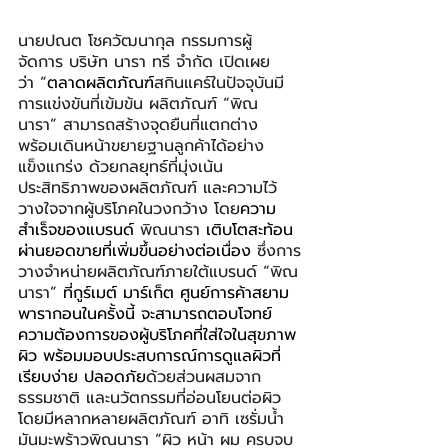
นายปณต โชควัฒนากุล กรรมการผู้
จัดการ บริษัท นารา ทรี จำกัด เปิดเผย
ว่า “
ตลาดผลิตภัณฑ์
สกินแคร์ในปัจจุบันมี
การแข่งขันที่เข้มข้น ผลิตภัณฑ์ “พิณ
นารา” สามารถสร้างจุดยืนที่แตกต่าง 
พร้อมเดินหน้าขยายฐานลูกค้าได้อย่าง
แข็งแกร่ง ด้วยกลยุทธ์ที่มุ่งเน้น
ประสิทธิภาพของผลิตภัณฑ์ และความไว้
วางใจจากผู้บริโภคในวงกว้าง โดย
ความ
สำเร็จของแบรนด์ 
พิณนารา 
เติบโตสะท้อน
ผ่านยอดขายที่เพิ่มขึ้นอย่างต่อเนื่อง 
ซึ่งการ
วางจำหน่ายผลิตภัณฑ์ภายใต้แบรนด์ “พิณ
นารา” 
ที่กูร์เมต์ มาร์เก็ต ศูนย์การค้าสยาม
พารากอนในครั้งนี้ จะสามารถตอบโจทย์
ความต้องการของผู้บริโภคที่ใส่ใจในสุขภาพ
ผิว พร้อมมอบประสบการณ์การดูแลผิวที่
เรียบง่าย ปลอดภัย
ด้วยส่วนผสมจาก
ธรรมชาติ และนวัตกรรมที่อ่อนโยนต่อผิว 
โดยมีหลากหลายผลิตภัณฑ์ อาทิ เซรั่มน้ำ
มันมะพร้าวพิณนารา “ผิว หน้า ผม ครบจบ