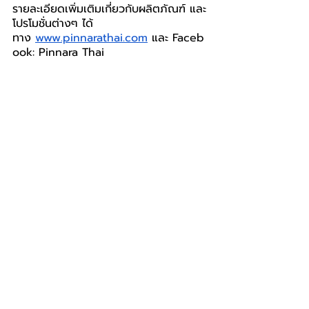
รายละเอียดเพิ่มเติมเกี่ยวกับผลิตภัณฑ์ และ
โปรโมชั่นต่างๆ ได้
ทาง 
www.pinnarathai.com
 และ Faceb
ook: Pinnara Thai
พิณนารา
Pinnara
BIZ
โพสต์ล่าสุด
ดูทั้งหมด