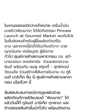
ในงานฉลองเปิดวางจำหน่าย 
เซรั่มน้ำมัน
มะพร้าวพิณนารา ได้จัดกิจกรรม
Pinnara 
Launch at Gourmet Market พบกับโปร
โมชั่นพิเศษสำหรับผู้ซื้อผลิตภัณฑ์ใน
งาน
นอกจากนี้ยังได้รับ
เกียรติจาก 
นาย
ญาณินทร เตมียบุตร ผู้จัดการ
ทั่วไป 
ศูนย์การค้าสยามพารากอน 
ดร. สุภี-
นายเจตนา พงษ์พานิช  ร่วมแสดงความ
ยินดี พร้อมกับ ชมพู ฟรุตตี้ - สุทธิพงษ์ 
วัฒนจัง ร่วมสร้างสีสันภายในงาน ณ 
กูร์
เมต์ มาร์เก็ต ชั้น G ศูนย์การค้าสยามพารา
กอน เมื่อเร็วๆ นี้
สัมผัสประสบการณ์การดูแลผิวด้วย
ผลิตภัณฑ์ภายใต้แบรนด์ “พิณนารา” ได้
แล้ววันนี้ที่ กูร์เมต์ มาร์เก็ต ทุกสาขา และ
ห้างสรรพสินค้าชั้นนำทั่วไป พร้อมติดตาม