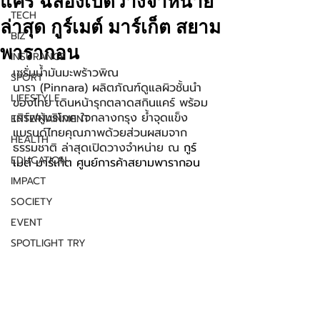
แคร์ ฉลองเปิดวางจำหน่าย
TECH
ล่าสุด กูร์เมต์ มาร์เก็ต สยาม
BIZ
พารากอน
INSURANCE
เซรั่มน้ำมันมะพร้าวพิณ
SPORT
นารา (Pinnara) ผลิตภัณฑ์ดูแลผิวชั้นนำ
LIFESTYLE
ของไทย เดินหน้ารุกตลาดสกินแคร์ พร้อม
เสิร์ฟผู้บริโภค ใจกลางกรุง ย้ำจุดแข็ง
ENTERTAINMENT
แบรนด์ไทยคุณภาพด้วยส่วนผสมจาก
HEALTH
ธรรมชาติ ล่าสุดเปิดวางจำหน่าย ณ 
กูร์
EDUCATION
เมต์ มาร์เก็ต ศูนย์การค้าสยามพารากอน
IMPACT
SOCIETY
EVENT
SPOTLIGHT TRY