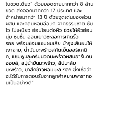
ในขวดเดียว” ด้วยยอดขายมากกว่า 8 ล้าน
ขวด ส่งออกมากกว่า 17 ประเทศ และ
จำหน่ายมากว่า 13 ปี ด้วยจุดเด่นของส่วน
ผสม และกลิ่นหอมอ่อนๆ จากธรรมชาติ ซึม
ไว ไม่เหนียว อ่อนโยนต่อผิว 
ช่วยให้ผิวอ่อน
นุ่ม ชุ่มชื้น อ่อนเยาว์ชะลอการเกิดริ้ว
รอย
พร้อมซ่อมแซมผมเสีย บำรุงเส้นผมให้
เงางาม
, 
น้ำมันมะพร้าวสกัดเย็นออร์แกนิ
ค, แชมพูและครีมนวดมะพร้าวผสมอาร์แกน
ออยล์, สบู่น้ำมันมะพร้าว, ลิปบาล์ม
มะพร้าว, มาส์กข้าวหอมมะลิ ฯลฯ
 ซึ่งเชื่อว่า
จะได้รับการตอบรับจากลูกค้า
สยามพารากอ
น
เป็นอย่างดี”