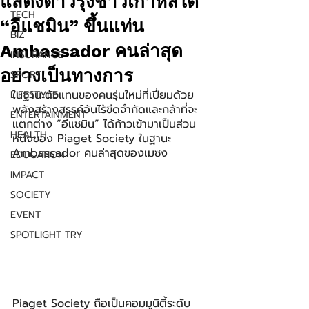
แสดงดาวรุ่งชาวเกาหลีใต้
TECH
“อีแชมิน” ขึ้นแท่น
BIZ
Ambassador คนล่าสุด
INSURANCE
อย่างเป็นทางการ
SPORT
ในฐานะตัวแทนของคนรุ่นใหม่ที่เปี่ยมด้วย
LIFESTYLE
พลังสร้างสรรค์อันไร้ขีดจำกัดและกล้าที่จะ
ENTERTAINMENT
แตกต่าง “อีแชมิน” ได้ก้าวเข้ามาเป็นส่วน
HEALTH
หนึ่งของ Piaget Society ในฐานะ 
Ambassador คนล่าสุดของเมซง
EDUCATION
IMPACT
SOCIETY
EVENT
SPOTLIGHT TRY
Piaget Society ถือเป็นคอมมูนิตี้ระดับ