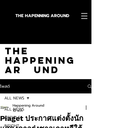
THE HAPENNING AROUND
Stay in the Know With
The
Happening
Ar und
โพสต์
ALL NEWS
Happening Around
ALL NEWS
10 พ.ค.
Piaget ประกาศแต่งตั้งนัก
ARTICLE
INSIGHT