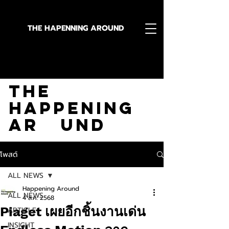
THE HAPENNING AROUND
Stay in the Know With
The
Happening
Ar und
โพสต์
ALL NEWS
Happening Around
ALL NEWS
4 ส.ค. 2568
Piaget เผยอีกชิ้นงานเด่น
ARTICLE
INSIGHT