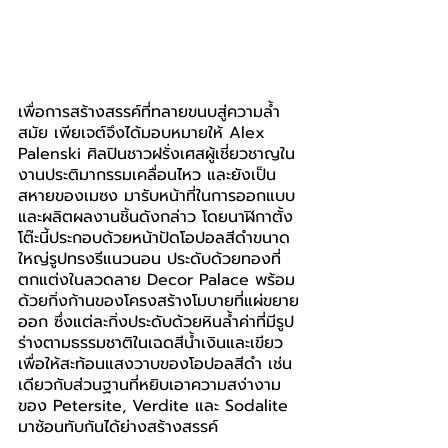
เพื่อการสร้างสรรค์ที่ทลายขนบสู่ความล้ำ
สมัย เพียเจต์จึงได้มอบหมายให้ Alex 
Palenski ศิลปินชาวฝรั่งเศสผู้เชี่ยวชาญใน
งานประติมากรรมเคลื่อนไหว และยังเป็น
สหายของเมซง มารับหน้าที่ในการออกแบบ
และผลิตผลงานชิ้นดังกล่าว โดยนาฬิกาตั้ง
โต๊ะนี้ประกอบด้วยหน้าปัดโอปอลสีดำขนาด
ใหญ่รูปทรงรีแนวนอน ประดับด้วยทองที่
ตกแต่งในลวดลาย Decor Palace พร้อม
ด้วยกิ่งก้านของโครงสร้างโมบายที่แผ่ขยาย
ออก ซึ่งแต่ละกิ่งประดับด้วยหินล้ำค่าที่มีรูป
ร่างตามธรรมชาติในเฉดสีน้ำเงินและเขียว 
เพื่อให้สะท้อนแสงวาบของโอปอลสีดำ เช่น
เดียวกับส่วนฐานที่หยิบเอาความสง่างาม
ของ Petersite, Verdite และ Sodalite 
มาซ้อนทับกันได้ย่างสร้างสรรค์