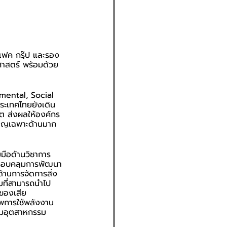
์เฟค กรุ๊ป และรอง
าสตร์ พร้อมด้วย
nmental, Social 
ระเทศไทยยังเดิน
ต ส่งผลให้องค์กร
วชาญเฉพาะด้านมาก
มือด้านวิชาการ 
ครอบคลุมการพัฒนา
านการจัดการสิ่ง
มที่สามารถนำไป
รของเสีย
พการใช้พลังงาน 
คมอุตสาหกรรม