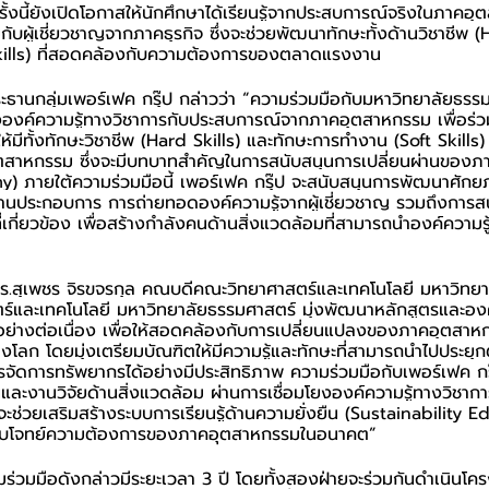
ั้งนี้ยังเปิดโอกาสให้นักศึกษาได้เรียนรู้จากประสบการณ์จริงในภาคอ
บผู้เชี่ยวชาญจากภาคธุรกิจ ซึ่งจะช่วยพัฒนาทักษะทั้งด้านวิชาชีพ (
kills) ที่สอดคล้องกับความต้องการของตลาดแรงงาน
ระธานกลุ่มเพอร์เฟค กรุ๊ป กล่าวว่า “ความร่วมมือกับมหาวิทยาลัยธรรมศ
ยงองค์ความรู้ทางวิชาการกับประสบการณ์จากภาคอุตสาหกรรม เพื่อร่
ห้มีทั้งทักษะวิชาชีพ (Hard Skills) และทักษะการทำงาน (Soft Skills)
าหกรรม ซึ่งจะมีบทบาทสำคัญในการสนับสนุนการเปลี่ยนผ่านของภาคธ
) ภายใต้ความร่วมมือนี้ เพอร์เฟค กรุ๊ป จะสนับสนุนการพัฒนาศักย
นประกอบการ การถ่ายทอดองค์ความรู้จากผู้เชี่ยวชาญ รวมถึงการสนั
ี่เกี่ยวข้อง เพื่อสร้างกำลังคนด้านสิ่งแวดล้อมที่สามารถนำองค์ความรู้
ร.สุเพชร จิรขจรกุล คณบดีคณะวิทยาศาสตร์และเทคโนโลยี มหาวิทยา
ร์และเทคโนโลยี มหาวิทยาลัยธรรมศาสตร์ มุ่งพัฒนาหลักสูตรและองค์
อย่างต่อเนื่อง เพื่อให้สอดคล้องกับการเปลี่ยนแปลงของภาคอุตสา
โลก โดยมุ่งเตรียมบัณฑิตให้มีความรู้และทักษะที่สามารถนำไปประยุกต
ัดการทรัพยากรได้อย่างมีประสิทธิภาพ ความร่วมมือกับเพอร์เฟค กรุ๊ป
ละงานวิจัยด้านสิ่งแวดล้อม ผ่านการเชื่อมโยงองค์ความรู้ทางวิชา
ะช่วยเสริมสร้างระบบการเรียนรู้ด้านความยั่งยืน (Sustainability 
อบโจทย์ความต้องการของภาคอุตสาหกรรมในอนาคต”
ามร่วมมือดังกล่าวมีระยะเวลา 3 ปี โดยทั้งสองฝ่ายจะร่วมกันดำเนินโ