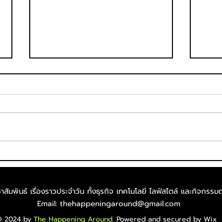
ก้าวสู่อนาคตอย่างมั่นใจ ค้นหา
บริติ
เป้าหมาย พร้อมเทคนิคพิชิต
เชื่
คณะในฝัน เจาะลึก TCAS70
พรมแ
สัมพันธ์ เรื่องราวประจำวัน ทั้งธุรกิจ เทคโนโลยี ไลฟ์สไตล์​ และกิจกรรมต
สรุปไฮไลต์และเทคนิคการเตรี
TNE 
Email:
thehappeningaround@gmail.com
ยมตัวจากกูรู กับโครงการ
ดันไ
© 2024 by
The Happening Around
. Powered and secured by
Wix