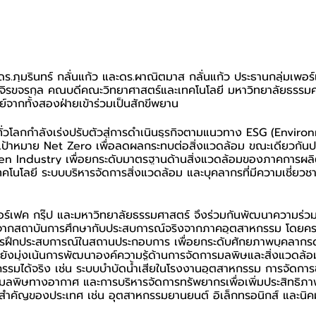
ร.ภุมรินทร์ กลั่นแก้ว และดร.ผาณิตมาส กลั่นแก้ว ประธานกลุ่มเพอร
 จิรขจรกุล คณบดีคณะวิทยาศาสตร์และเทคโนโลยี มหาวิทยาลัยธรรมศ
์จากทั้งสองฝ่ายเข้าร่วมเป็นสักขีพยาน
ั่วโลกกำลังเร่งปรับตัวสู่การดำเนินธุรกิจตามแนวทาง ESG (Enviro
้าหมาย Net Zero เพื่อลดผลกระทบต่อสิ่งแวดล้อม ขณะเดียวกันป
en Industry เพื่อยกระดับมาตรฐานด้านสิ่งแวดล้อมของภาคการผลิ
ทคโนโลยี ระบบบริหารจัดการสิ่งแวดล้อม และบุคลากรที่มีความเชี่ย
อร์เฟค กรุ๊ป และมหาวิทยาลัยธรรมศาสตร์ จึงร่วมกันพัฒนาความร่วม
มรู้จากสถาบันการศึกษากับประสบการณ์จริงจากภาคอุตสาหกรรม โดย
การฝึกประสบการณ์ในสถานประกอบการ เพื่อยกระดับศักยภาพบุคลากรด้
งมุ่งเน้นการพัฒนาองค์ความรู้ด้านการจัดการมลพิษและสิ่งแวดล้อ
กรรมได้จริง เช่น ระบบบำบัดน้ำเสียในโรงงานอุตสาหกรรม การจัดกา
ลพิษทางอากาศ และการบริหารจัดการทรัพยากรเพื่อเพิ่มประสิทธิภา
ำคัญของประเทศ เช่น อุตสาหกรรมยานยนต์ อิเล็กทรอนิกส์ และนิ