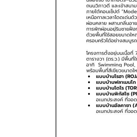
ฉลองรัช เข้าเกษตร–นวมิ
ถนนวิภาวดี และเข้าสนา
ภายใต้คอนเซ็ปต์ “Mode
เหนือกาลเวลาโดดเด่นด้วย
ผ่อนคลาย ผสานกลิ่นอายช
การพักผ่อนอยู่ริมชายฝั่ง
ด้วยพื้นที่ใช้สอยขนาดใ
ครอบครัวได้อย่างสมบูร
โครงการตั้งอยู่บนเนื้อที
ตารางวา (ตร.ว.) มีพื้นท
อาทิ  Swimming Pool,
พร้อมพื้นที่สีเขียวขนาดใ
แบบบ้านโรฮา (ROJ
แบบบ้านฟลาเมนโ
แบบบ้านโตโร (TO
แบบบ้านพิกัสโซ (
อเนกประสงค์ ที่จอด
แบบบ้านอัลคาซา 
อเนกประสงค์ ที่จอ