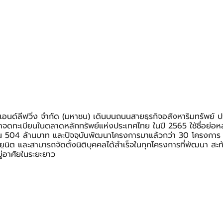
ซแอนด์ลีฟวิ่ง จำกัด (มหาชน) เดินบนถนนสายธุรกิจอสังหาริมทรัพย์ ปร
าจดทะเบียนในตลาดหลักทรัพย์แห่งประเทศไทย ในปี 2565 ใช้ชื่อย่อหลั
น 504 ล้านบาท และปัจจุบันพัฒนาโครงการมาแล้วกว่า 30 โครงการ ส
 ยูนิต และสามารถจัดตั้งนิติบุคคลได้สำเร็จในทุกโครงการที่พัฒนา สะ
่อาศัยในระยะยาว