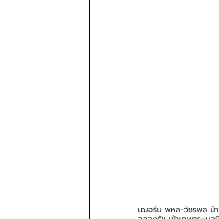
เฌอรีน พหล-วัชรพล บ้