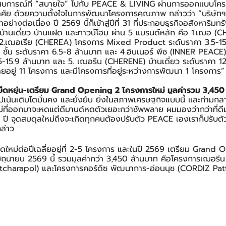
บการณ์ที่ “สบายใจ” ไปกับ PEACE & LIVING ผ่านการออกแบบโครง
าศัย ด้วยความตั้งใจในการพัฒนาโครงการคุณภาพ กล่าวว่า “บริษัท
ย่างต่อเนื่อง ปี 2569 นี้ก็เข้าสู่ปีที่ 31 ที่ประกอบธุรกิจอสังหาริมทรัพ
งบ้านเดี่ยว บ้านแฝด และทาวน์โฮม ผ่าน 5 แบรนด์หลัก คือ 1.เฌอ (C
 2.เฌอเรีย (CHEREA) โครงการ Mixed Product ระดับราคา 3.5-15 
ชั้น ระดับราคา 6.5-8 ล้านบาท และ 4.อินเนอร์ พีซ (INNER PEACE)
.5-15.9 ล้านบาท และ 5. เฌอรีน (CHERENE) บ้านเดี่ยว ระดับราคา 1
ดขายอยู่ 11 โครงการ และมีโครงการที่อยู่ระหว่างการพัฒนา 1 โครงการ”
รยืดหยุ่น-เตรียม Grand Opening 2 โครงการใหม่ มูลค่ารวม 3,450
ปเน้นเติบโตมั่นคง และยั่งยืน ยิ่งในสภาพเศรษฐกิจแบบนี้ และท่าม
่ที่ออกมาจะหดแต่ดีมานด์หดตัวเยอะกว่าซัพพลาย ผมมองว่ากว่าที่ดี
 ปี จุดสมดุลใหม่ถึงจะเกิดทุกคนต้องปรับตัว PEACE เองเราก็ปรับตัว
ล่าว
รเปิดใหม่ต่อปีเฉลี่ยอยู่ที่ 2-5 โครงการ และในปี 2569 เตรียม Gran
 มิถุนายน 2569 นี้ รวมมูลค่ากว่า 3,450 ล้านบาท คือโครงการเฌอร
harapol) และโครงการคอร์ดิซ พัฒนาการ-อ่อนนุช (CORDIZ Pat