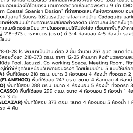
นทร์–เอกมัย ได้รวดเร็ว ใกล้ถนนเทพรักษ์เพียง 600 เมตร เชื่อมต
มบินดอนเมืองได้โดยตรง เดินทางสะดวกเชื่อมต่อพระราม 9 เข้า C
rn Coastal Spanish Design” ที่ถ่ายทอดเสน่ห์แห่งความสงบ อบอ
เส้นสายที่เรียบหรู ได้รับแรงบันดาลใจจากหมู่บ้าน Cadaqués และโท
ายฝั่งสเปนเข้ากับความร่วมสมัยอย่างลงตัว มีความละเมียดละไมทุก
ทะเลเมดิเตอร์เรเนียน ภายในออกแบบให้โปร่งโล่ง เชื่อมทุกพื้นที่เข้า
หญ่ 218–373 ตารางเมตร (ตร.ม.) มี 3-4 ห้องนอน 4-5 ห้องน้ำ รองร
ณ์แบบ
่ 78-0-28 ไร่ พัฒนาเป็นบ้านเดี่ยว 2 ชั้น จำนวน 257 ยูนิต ขนาดที่ด
ี่ใช้สอยตั้งแต่ 218-373 ตร.ม. ราคา 12-25 ล้านบาท สิ่งอำนวยความ
 Kids Pool, Jacuzzi, Co-working Space, Meeting Room, Fitn
หญ่ที่ทำให้ทุกวันเหมือนวันพักผ่อนจริงๆ โดยมีแบบบ้าน 5 แบบให้เลือก 
A)
 พื้นที่ใช้สอย 218 ตร.ม. ขนาด 3 ห้องนอน 4 ห้องน้ำ ที่จอดรถ 2 
ก (FLAMENGO)
 พื้นที่ใช้สอย 247 ตร.ม. ขนาด 4 ห้องนอน 4 ห้องน้
RO)
 พื้นที่ใช้สอย 288 ตร.ม. ขนาด 4 ห้องนอน 5 ห้องน้ำ ที่จอดรถ 3
PICASSO)
 พื้นที่ใช้สอย 299 ตร.ม. ขนาด 4 ห้องนอน 5 ห้องน้ำ 1 ห้องแ
รถ 3 คัน
(ALCAZAR) 
พื้นที่ใช้สอย 373 ตร.ม. ขนาด 4 ห้องนอน 5 ห้องน้ำ 1 ห้อ
ดรถ 4 คัน