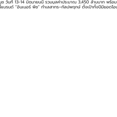
ช วันที่ 13-14 มิถุนายนนี้ รวมมูลค่าประมาณ 3,450 ล้านบาท พร้อม
ี้แบรนด์ “อินเนอร์ พีซ” ทำเลสาทร–กัลปพฤกษ์ ตั้งเป้าทั้งปีมียอดโ