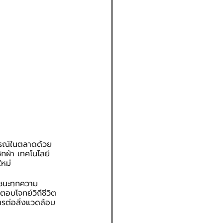
ารณ์ในตลาดด้วย
ักผ้า เทคโนโลยี
ใหม่
ชนะทุกความ
ตอบโจทย์วิถีชีวิต
รต่อสิ่งแวดล้อม 