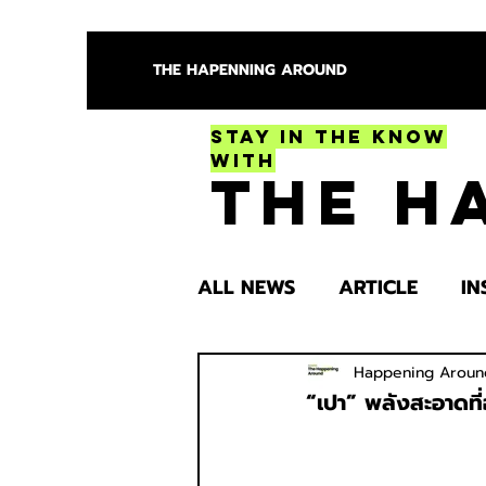
THE HAPENNING AROUND
Stay in the Know
With
The H
ALL NEWS
ARTICLE
IN
ENTERTAINMENT
HEA
Happening Aroun
“เปา” พลังสะอาดที่อย
SPOTLIGHT TRY