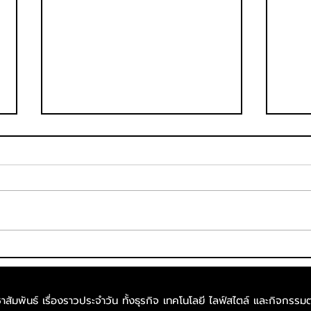
เฟดเอ็กซ์ เปิดเส้นทางบิน
เมือ
ขนส่งสินค้าใหม่ พร้อมยกระดับ
เสริ
การค้าระหว่างไทยและ
เทคโ
สัมพันธ์ เรื่องราวประจำวัน ทั้งธุรกิจ เทคโนโลยี ไลฟ์สไตล์​ และกิจกรรมต
ออสเตรเลีย
หมุด 