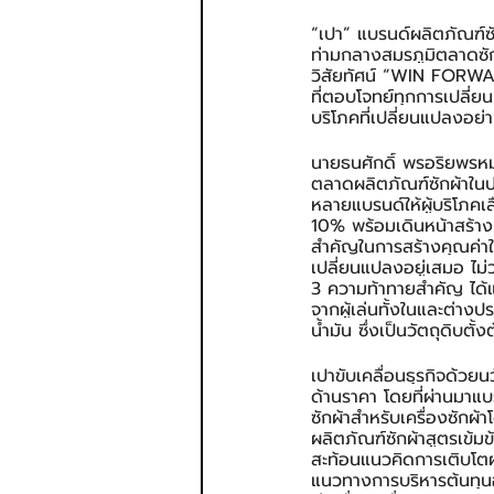
“เปา” แบรนด์ผลิตภัณฑ์ซ
ท่ามกลางสมรภูมิตลาดซัก
วิสัยทัศน์ “WIN FORWA
ที่ตอบโจทย์ทุกการเปลี่
บริโภคที่เปลี่ยนแปลงอย่
นายธนศักดิ์ พรอริยพรหม 
ตลาดผลิตภัณฑ์ซักผ้าในป
หลายแบรนด์ให้ผู้บริโภค
10% พร้อมเดินหน้าสร้างน
สำคัญในการสร้างคุณค่าใ
เปลี่ยนแปลงอยู่เสมอ ไม
3 ความท้าทายสำคัญ ได้แก
จากผู้เล่นทั้งในและต่
น้ำมัน ซึ่งเป็นวัตถุดิบ
เปาขับเคลื่อนธุรกิจด้วย
ด้านราคา โดยที่ผ่านมาแบ
ซักผ้าสำหรับเครื่องซักผ
ผลิตภัณฑ์ซักผ้าสูตรเข้ม
สะท้อนแนวคิดการเติบโตผ่
แนวทางการบริหารต้นทุน