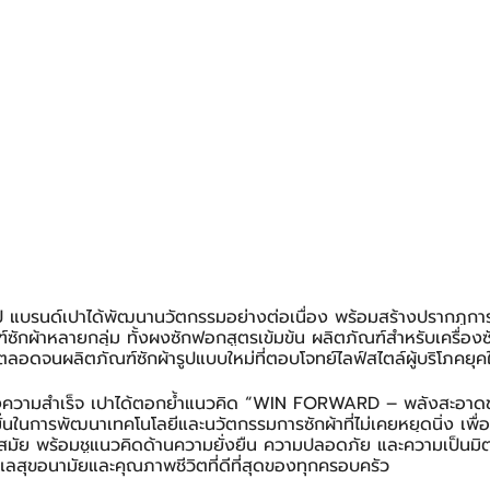
ี แบรนด์เปาได้พัฒนานวัตกรรมอย่างต่อเนื่อง พร้อมสร้างปรากฏก
ฑ์ซักผ้าหลายกลุ่ม ทั้งผงซักฟอกสูตรเข้มข้น ผลิตภัณฑ์สำหรับเครื่องซ
ตลอดจนผลิตภัณฑ์ซักผ้ารูปแบบใหม่ที่ตอบโจทย์ไลฟ์สไตล์ผู้บริโภคยุค
งความสำเร็จ เปาได้ตอกย้ำแนวคิด “WIN FORWARD – พลังสะอาด
ั่นในการพัฒนาเทคโนโลยีและนวัตกรรมการซักผ้าที่ไม่เคยหยุดนิ่ง เพื่อ
คสมัย พร้อมชูแนวคิดด้านความยั่งยืน ความปลอดภัย และความเป็นมิต
ดูแลสุขอนามัยและคุณภาพชีวิตที่ดีที่สุดของทุกครอบครัว