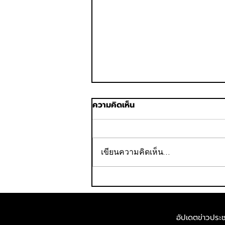
ความคิดเห็น
เขียนความคิดเห็น…
ออริจิ้น โฮเทล ปิดดีล ขาย
Staybridge Suites
Bangkok Sukhumvit ให้
อัปเดตข่าวประชา
ครอบครัวเศวตสมภพ ตอกย้ำ