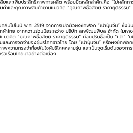
เสียและเพิ่มประสิทธิภาพการผลิต พร้อมยึดหลักสำคัญคือ “ไม่ผลักภาระต
คุ้มค่าและคุณภาพสินค้าตามแนวคิด “คุณภาพซื่อสัตย์ ราคายุติธรรม” 
นกลับไปในปี พ.ศ. 2519 จากการเปิดตัวผงซักฟอก “เปาบุ้นจิ้น” ซึ่งนับเ
ผ้าไทย จากความร่วมมือระหว่าง บริษัท สหพัฒนพิบูล จำกัด (มหาชน
้แนวคิด “คุณภาพซื่อสัตย์ ราคายุติธรรม” ก่อนปรับชื่อเป็น “เปา” ในป
มและการจดจำของผู้บริโภคชาวไทย โดย “เปาบุ้นจิ้น” หรือผงซักฟอ
าพความทรงจำที่อยู่ในใจผู้บริโภคหลายรุ่น และเป็นจุดเริ่มต้นของก
ครัวเรือนไทยมาอย่างต่อเนื่อง