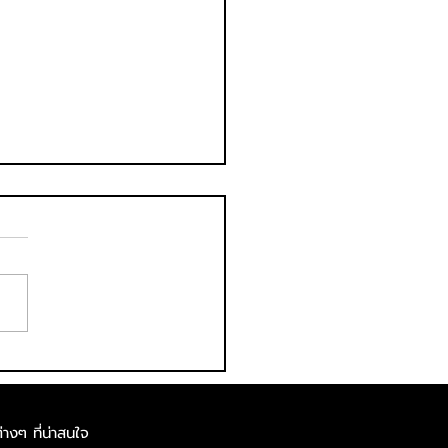
งทองธานี ขึ้นแท่น เขตส่ง
มเมืองอัจฉริยะ มุ่งยกระดับ
นโลยี สิ่งแวดล้อม ปัก
่างๆ ที่น่าสนใจ
เมืองอัจฉริยะมีชีวิต ขับ