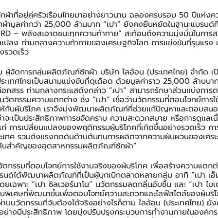
ักผ้าที่อยู่คู่ครัวเรือนไทยมาอย่างยาวนาน ฉลองครบรอบ 50 ปีแห่งค
ผ้ามูลค่ากว่า 25,000 ล้านบาท “เปา” ยังคงยืนหยัดในฐานะแบรนด์ที
RD – พลังสะอาดชนะทุกความท้าทาย” สะท้อนถึงความมุ่งมั่นในการส
ยนแปลง ท่ามกลางความท้าทายของเศรษฐกิจโลก การแข่งขันที่รุนแรง 
างรวดเร็ว
ผู้จัดการกลุ่มผลิตภัณฑ์ซักผ้า บริษัท ไลอ้อน (ประเทศไทย) จำกัด เปิ
ระเทศไทยเป็นสนามแข่งขันที่ดุเดือด ด้วยมูลค่าราว 25,000 ล้านบาท
เลือกสรร ท่ามกลางกระแสดังกล่าว “เปา” สามารถรักษาส่วนแบ่งการต
วัตกรรมความแตกต่าง ซึ่ง “เปา” เชื่อว่านวัตกรรมที่ตอบโจทย์การใช
ห้กับผู้บริโภค เราจึงมุ่งพัฒนาผลิตภัณฑ์ที่ช่วยแก้ปัญหาและตอบสน
่ว่าจะเป็นประสิทธิภาพการขจัดคราบ ความสะดวกสบาย หรือการดูแลเนื
่ การเปลี่ยนแปลงของพฤติกรรมผู้บริโภคที่เกิดขึ้นอย่างรวดเร็ว การแ
างประเทศ รวมถึงแรงกดดันด้านต้นทุนการผลิตจากความผันผวนของเศร
ตั้งต้นสำคัญของอุตสาหกรรมผลิตภัณฑ์ซักผ้า”
นวัตกรรมที่ตอบโจทย์การใช้งานจริงของผู้บริโภค เพื่อสร้างความแตก
รนด์ได้พัฒนาผลิตภัณฑ์ที่เป็นผู้บุกเบิกตลาดหลายกลุ่ม อาทิ “เปา เอ
้าโดยเฉพาะ “เปา ซิลเวอร์นาโน” นวัตกรรมลดกลิ่นอับชื้น และ “เปา ไ
ข้นพิเศษที่พัฒนาขึ้นเพื่อตอบโจทย์ความสะดวกและไลฟ์สไตล์ของผู้บริ
านนวัตกรรมที่จับต้องได้จริงอย่างไรก็ตาม ไลอ้อน (ประเทศไทย) ยัง
อย่างมีประสิทธิภาพ โดยมุ่งปรับปรุงกระบวนการทำงานภายในองค์ก