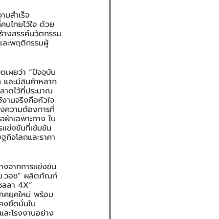
วามสำเร็จ 
่คนไทยไว้ใจ ด้วย
ร้างสรรค์นวัตกรรม
และพฤติกรรมผู้
ดเผยว่า “ปัจจุบัน
 และมีสินค้าหลาก
ลาดไว้ที่ประมาณ 
้งานจริงคือหัวใจ
องความต้องการที่
้อผ้าเฉพาะทาง ใน 
ข่งขันที่เข้มข้น
ษฐกิจโลกและราคา
ต่างจากการแข่งขัน
็ม.วอช” ผลิตภัณฑ์
มเซลลา 4X” 
โภคยุคใหม่ พร้อม
คงยึดมั่นใน
รและโรงงานอย่าง