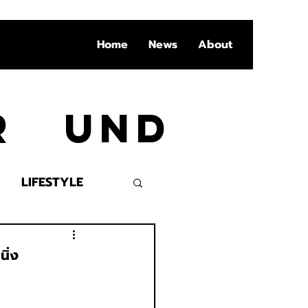
Home
News
About
Ar und
LIFESTYLE
VENT
นิ่ง