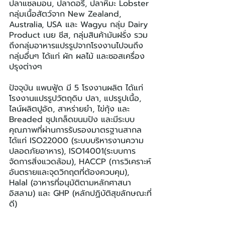
ปลาแซลมอน, ปลาดอรี่, ปลาหิมะ Lobster 
กลุ่มเนื้อสัตว์จาก New Zealand, 
Australia, USA และ Wagyu กลุ่ม Dairy 
Product เนย ชีส, กลุ่มสินค้ามันฝรั่ง รวม
ถึงกลุ่มอาหารแปรรูปจากโรงงานไปจนถึง
กลุ่มอื่นๆ ได้แก่ ผัก ผลไม้ และซอสเครื่อง
ปรุงต่างๆ
ปัจจุบัน แพนฟู้ด มี 5 โรงงานผลิต ได้แก่ 
โรงงานแปรรูปวัตถุดิบ ปลา, แปรรูปเนื้อ, 
ไลน์ผลิตปูอัด, สาหร่ายยำ, ไข่กุ้ง และ 
Breaded ชุปเกล็ดขนมปัง และมีระบบ
คุณภาพที่ผ่านการรับรองมาตรฐานสากล 
ได้แก่ ISO22000 (ระบบบริหารงานความ
ปลอดภัยอาหาร), ISO14001(ระบบการ
จัดการสิ่งแวดล้อม), HACCP (การวิเคราะห์
อันตรายและจุดวิกฤตที่ต้องควบคุม), 
Halal (อาหารที่อนุมัติตามหลักศาสนา
อิสลาม) และ GHP (หลักปฏิบัติสุขลักษณะที่
ดี)