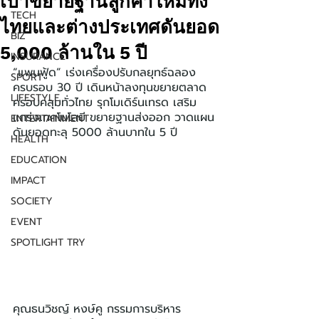
เป้าขยายฐานลูกค้าใหม่ทั้ง
TECH
ไทยและต่างประเทศดันยอด
BIZ
5,000 ล้านใน 5 ปี
INSURANCE
“แพนฟู้ด” เร่งเครื่องปรับกลยุทธ์ฉลอง
SPORT
ครบรอบ 30 ปี เดินหน้าลงทุนขยายตลาด
LIFESTYLE
ครอบคลุมทั่วไทย รุกโมเดิร์นเทรด เสริม
แกร่งเทคโนโลยี ขยายฐานส่งออก วาดแผน
ENTERTAINMENT
ดันยอดทะลุ 5000 ล้านบาทใน 5 ปี
HEALTH
EDUCATION
IMPACT
SOCIETY
EVENT
SPOTLIGHT TRY
คุณธนวิชญ์ หงษ์คู กรรมการบริหาร 