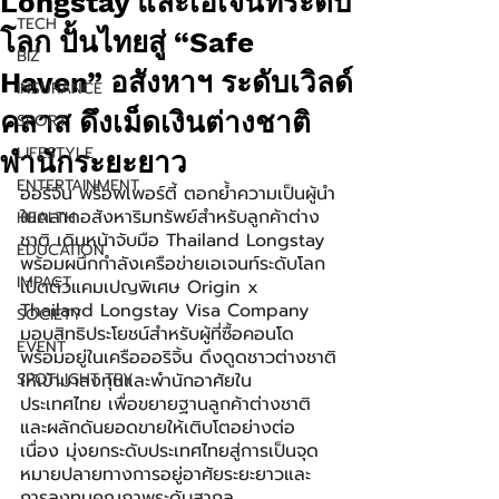
Longstay และเอเจ้นท์ระดับ
TECH
โลก ปั้นไทยสู่ “Safe
BIZ
Haven” อสังหาฯ ระดับเวิลด์
INSURANCE
คลาส ดึงเม็ดเงินต่างชาติ
SPORT
LIFESTYLE
พำนักระยะยาว
ENTERTAINMENT
ออริจิ้น พร็อพเพอร์ตี้ ตอกย้ำความเป็นผู้นำ
ในตลาดอสังหาริมทรัพย์สำหรับลูกค้าต่าง
HEALTH
ชาติ เดินหน้าจับมือ Thailand Longstay 
EDUCATION
พร้อมผนึกกำลังเครือข่ายเอเจนท์ระดับโลก 
IMPACT
เปิดตัวแคมเปญพิเศษ Origin x 
Thailand Longstay Visa Company 
SOCIETY
มอบสิทธิประโยชน์สำหรับผู้ที่ซื้อคอนโด
EVENT
พร้อมอยู่ในเครือออริจิ้น ดึงดูดชาวต่างชาติ
SPOTLIGHT TRY
ให้เข้ามาลงทุนและพำนักอาศัยใน
ประเทศไทย เพื่อขยายฐานลูกค้าต่างชาติ
และผลักดันยอดขายให้เติบโตอย่างต่อ
เนื่อง มุ่งยกระดับประเทศไทยสู่การเป็นจุด
หมายปลายทางการอยู่อาศัยระยะยาวและ
การลงทุนคุณภาพระดับสากล