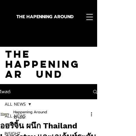
THE HAPENNING AROUND
Stay in the Know With
The
Happening
Ar und
โพสต์
ALL NEWS
Happening Around
ALL NEWS
10 เม.ย.
ออริจิ้น ผนึก Thailand
ARTICLE
INSIGHT