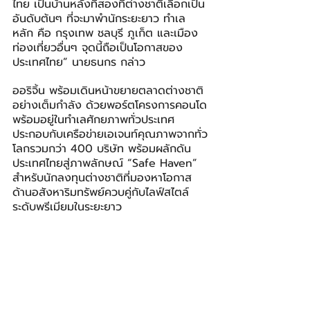
ไทย เป็นบ้านหลังที่สองที่ต่างชาติเลือกเป็น
อันดับต้นๆ ที่จะมาพำนักระยะยาว ทำเล
หลัก คือ กรุงเทพ ชลบุรี ภูเก็ต และเมือง
ท่องเที่ยวอื่นๆ จุดนี้ถือเป็นโอกาสของ
ประเทศไทย” นายธนกร กล่าว
ออริจิ้น พร้อมเดินหน้าขยายตลาดต่างชาติ
อย่างเต็มกำลัง ด้วยพอร์ตโครงการคอนโด
พร้อมอยู่ในทำเลศักยภาพทั่วประเทศ 
ประกอบกับเครือข่ายเอเจนท์คุณภาพจากทั่ว
โลกรวมกว่า 400 บริษัท พร้อมผลักดัน
ประเทศไทยสู่ภาพลักษณ์ “Safe Haven” 
สำหรับนักลงทุนต่างชาติที่มองหาโอกาส
ด้านอสังหาริมทรัพย์ควบคู่กับไลฟ์สไตล์
ระดับพรีเมียมในระยะยาว
ทั้งนี้ การผนึกกำลังกับพาร์ทเนอร์ทั้ง 
Thailand Longstay และเอเจ้นท์ระดับ
โลก ไม่เพียงเป็นประโยชน์กับลูกค้าของออริ
จิ้นเท่านั้น แต่ยังเป็นการส่งเสริมหรือ
สนับสนุนยุทธศาสตร์ของประเทศไทยสู่
ระดับ World Class Destination สำหรับ