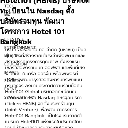
Hotel101 (HBNB) บริษัทจด
TECH
ทะเบียนใน Nasdaq ตั้ง
BIZ
บริษัทร่วมทุน พัฒนา
INSURANCE
โครงการ Hotel 101
SPORT
LIFESTYLE
Bangkok
ENTERTAINMENT
บริษัท ออริจิ้น โฮเทล จำกัด (มหาชน) เป็นก
ลุ่มธุรกิจที่สร้างรายได้ประจำเพื่อพัฒนาและ
HEALTH
สร้างสรรค์โครงการคุณภาพ ทั้งโรงแรม 
EDUCATION
เซอร์วิสอพาร์ทเมนท์ ออฟฟิศ และพื้นที่เชิง
IMPACT
พาณิชย์ ในเครือ ออริจิ้น พร็อพเพอร์ตี้ 
(ORI) ผู้พัฒนาธุรกิจอสังหาริมทรัพย์แบบ
SOCIETY
ครบวงจร ลงนามประกาศความร่วมมือกับ 
EVENT
Hotel101 Global บริษัทจดทะเบียนใน
SPOTLIGHT TRY
ตลาดหลักทรัพย์ Nasdaq สหรัฐอเมริกา 
(Ticker: HBNB) จัดตั้งบริษัทร่วมทุน 
(Joint Venture) เพื่อพัฒนาโครงการ 
Hotel101 Bangkok  เป็นโรงแรมภายใต้
แบรนด์ Hotel101 แห่งแรกในประเทศไทย 
โดยมีเป้าหมายรองรับการเติบโตของ