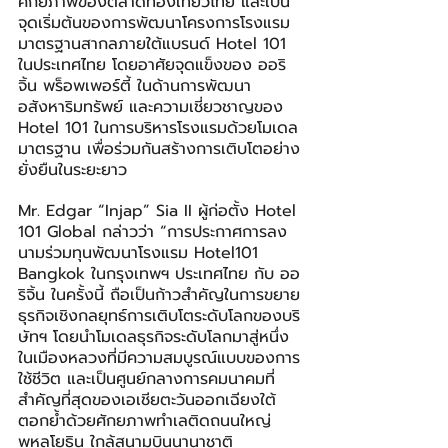
ศักยภาพของตลาดท่องเที่ยวไทย และเป็น
จุดเริ่มต้นของการพัฒนาโครงการโรงแรม
มาตรฐานสากลภายใต้แบรนด์ Hotel 101 
ในประเทศไทย โดยอาศัยจุดแข็งของ ออริ
จิ้น พร็อพเพอร์ตี้ ในด้านการพัฒนา
อสังหาริมทรัพย์ และความเชี่ยวชาญของ 
Hotel 101 ในการบริหารโรงแรมด้วยโมเดล
มาตรฐาน เพื่อร่วมกันสร้างการเติบโตอย่าง
ยั่งยืนในระยะยาว
Mr. Edgar “Injap” Sia II ผู้ก่อตั้ง Hotel 
101 Global กล่าวว่า “การประกาศการลง
นามร่วมทุนพัฒนาโรงแรม Hotel101 
Bangkok ในกรุงเทพฯ ประเทศไทย กับ ออ
ริจิ้น ในครั้งนี้ ถือเป็นก้าวสำคัญในการขยาย
ธุรกิจเชิงกลยุทธ์การเติบโตระดับโลกของบริ
ษัทฯ โดยนำโมเดลธุรกิจระดับโลกมาสู่หนึ่ง
ในเมืองหลวงที่มีความสมบูรณ์แบบของการ
ใช้ชีวิต และเป็นศูนย์กลางการคมนาคมที่
สำคัญที่สุดของเอเชียตะวันออกเฉียงใต้ 
ตอกย้ำด้วยศักยภาพทำเลติดถนนใหญ่
พหลโยธิน ใกล้สนามบินนานาชาติ