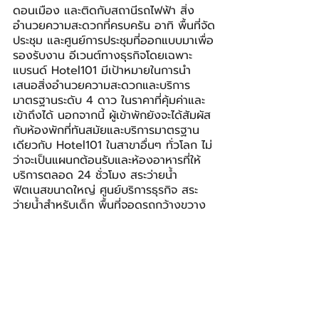
ดอนเมือง และติดกับสถานีรถไฟฟ้า สิ่ง
อำนวยความสะดวกที่ครบครัน อาทิ พื้นที่จัด
ประชุม และศูนย์การประชุมที่ออกแบบมาเพื่อ
รองรับงาน อีเวนต์ทางธุรกิจโดยเฉพาะ 
แบรนด์ Hotel101 มีเป้าหมายในการนำ
เสนอสิ่งอำนวยความสะดวกและบริการ
มาตรฐานระดับ 4 ดาว ในราคาที่คุ้มค่าและ
เข้าถึงได้ นอกจากนี้ ผู้เข้าพักยังจะได้สัมผัส
กับห้องพักที่ทันสมัยและบริการมาตรฐาน
เดียวกับ Hotel101 ในสาขาอื่นๆ ทั่วโลก ไม่
ว่าจะเป็นแผนกต้อนรับและห้องอาหารที่ให้
บริการตลอด 24 ชั่วโมง สระว่ายน้ำ 
ฟิตเนสขนาดใหญ่ ศูนย์บริการธุรกิจ สระ
ว่ายน้ำสำหรับเด็ก พื้นที่จอดรถกว้างขวาง 
บริการรับฝากสัมภาระ และสิ่งอำนวยความ
สะดวกอื่นๆ อีกมากมาย”
Origin
ออริจิ้น พร็อพเพอร์ตี้
ออริจิ้น โฮเทล
BIZ