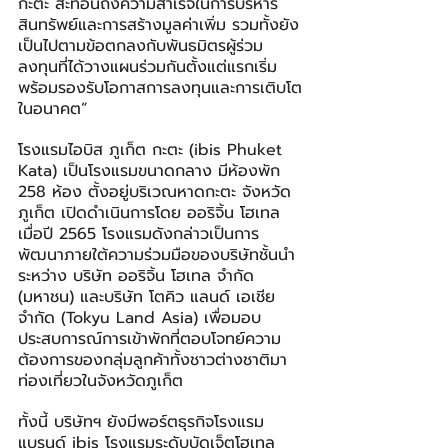
กะตะ สะท้อนถึงความสำเร็จในการบริหาร
สินทรัพย์และการสร้างมูลค่าเพิ่ม รวมทั้งยัง
เป็นไปตามข้อตกลงกับพันธมิตรผู้ร่วม
ลงทุนที่ได้วางแผนร่วมกันตั้งแต่แรกเริ่ม 
พร้อมรองรับโอกาสการลงทุนและการเติบโต
ในอนาคต”
โรงแรมไอบิส ภูเก็ต กะตะ (ibis Phuket 
Kata) เป็นโรงแรมขนาดกลาง มีห้องพัก 
258 ห้อง ตั้งอยู่บริเวณหาดกะตะ จังหวัด
ภูเก็ต เปิดดำเนินการโดย ออริจิ้น โฮเทล 
เมื่อปี 2565 โรงแรมดังกล่าวเป็นการ
พัฒนาภายใต้ความร่วมมือของบริษัทชั้นนำ 
ระหว่าง บริษัท ออริจิ้น โฮเทล จำกัด 
(มหาชน) และบริษัท โตคิว แลนด์ เอเชีย 
จำกัด (Tokyu Land Asia) เพื่อมอบ
ประสบการณ์การเข้าพักที่ตอบโจทย์ความ
ต้องการของกลุ่มลูกค้าทั้งชาวต่างชาติมา
ท่องเที่ยวในจังหวัดภูเก็ต
ทั้งนี้ บริษัทฯ ยังมีพอร์ตธุรกิจโรงแรม
แบรนด์ ibis โรงแรมระดับบัดเจ็ตโฮเทล 