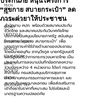
ประกันภัย หนุนโครงการ
TECH
“สุขกาย สบายกระเป๋า” ลด
BIZ
ภาระค่ายาให้ประชาชน
INSURANCE
สำนักงาน คปภ. พร้อมด้วยสมาคมประกัน
SPORT
ชีวิตไทย และสมาคมประกันวินาศภัยไทย 
LIFESTYLE
ประกาศสนับสนุนนโยบายภาครัฐ สนับสนุน
โครงการ “สุขกาย สบายกระเป๋า” เพื่อ
ENTERTAINMENT
บรรเทาภาระค่าใช้จ่ายด้านยาของประชาชน 
HEALTH
โดยมีนายอนุทิน ชาญวีรกูล นายกรัฐมนตรี
EDUCATION
และรัฐมนตรีว่าการกระทรวงมหาดไทย เป็น
ประธานในการลงนามบันทึกข้อตกลงความ
IMPACT
ร่วมมือระหว่าง 4 หน่วยงาน ได้แก่ กรมการ
SOCIETY
ค้าภายใน กรมสนับสนุนบริการสุขภาพ 
สำนักงานคณะกรรมการอาหารและยา และ
EVENT
สมาคมโรงพยาบาลเอกชน เพื่อส่งเสริมการ
SPOTLIGHT TRY
เข้าถึงยาในราคาที่เหมาะสม โปร่งใสและมี
มาตรฐานความปลอดภัย