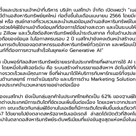
ั้งและประธานเจ้าหน้าที่บริหาร บริษัท เนสโทปา จำกัด เปิดเผยว่า 
“
เน
้านอสังหาริมทรัพย์ยุคใหม่ ก่อตั้งขึ้นในเดือนเมษายน 2566 โดยมีเ
 หรือ ศูนย์กลางที่รวบรวมและนำเสนอข้อมูลด้านอสังหาริมทรัพย์ใ
่อช่วยให้ผู้ใช้งานเข้าถึงข้อมูลที่ต้องการได้อย่างสะดวก และเป็นระบบให
Zillow และเว็บไซต์อสังหาริมทรัพย์ชั้นนำระดับสากล ทั้งในด้านประส
ื่อถือของข้อมูล ในโอกาสครบรอบ 2 ปี เนสโทปายังคงเดินหน้าสร้า
นุนการเติบโตของอุตสาหกรรมอสังหาริมทรัพย์ทั่วภูมิภาค และพร้อมเป
ท์ที่ต้องการความสำเร็จในยุคแห่ง Generative AI
”
) เป็นพอร์ทัลอสังหาริมทรัพย์รายแรกในประเทศไทยที่ผสานการใช้ AI เพื
 โดยหนึ่งในฟีเจอร์เด่น คือ ระบบสร้างคำบรรยายอสังหาฯ อัตโนมัติที่ช่
างรวดเร็วและมีคุณภาพ ซึ่งที่ผ่านมาได้ให้บริการกับพาร์ทเนอร์ทั้งรู
้านกลยุทธ์ การดำเนินธุรกิจ และบริการด้าน Marketing Solution
่างประเทศจำนวนหลายรายอย่างต่อเนื่อง
กของเนสโทปา ยังเป็นกลุ่มลูกค้าในประเทศไทยคิดเป็น 62% ของฐานผู้ใ
่างประเทศมีการเติบโตที่ชัดเจนเพิ่มขึ้นต่อเนื่อง โดยเฉพาะจากประ
 ขณะเดียวกันกลุ่มผู้ใช้งานในเอเชียก็มีการเติบโตเพิ่มขึ้นเช่นเดียวกั
67 ได้ขยายไปยังตลาดสหรัฐอาหรับเอมิเรตส์  ล่าสุดได้เปิดตัวที่สิงคโปร
าในตลาดอสังหาริมทรัพย์ระดับพรีเมียมที่แข่งขันสูงสุดแห่งหนึ่งในเ