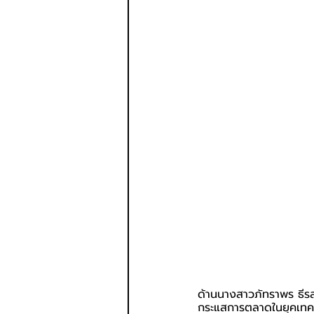
ด้านนางสาวภัทราพร ธีรสถ
กระแสการตลาดในยุคเทคโ