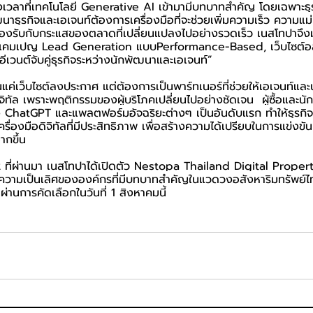
วงเวลาที่เทคโนโลยี Generative AI เข้ามามีบทบาทสำคัญ โดยเฉพาะธุ
ฒนาธุรกิจและเอเจนท์ต้องการเครื่องมือที่จะช่วยเพิ่มความเร็ว ความแ
อรองรับกับกระแสของตลาดที่เปลี่ยนแปลงไปอย่างรวดเร็ว เนสโทปาจึงม
ิ แคมเปญ Lead Generation แบบPerformance-Based, เว็บไซต์อสั
เวนต์จับคู่ธุรกิจระหว่างนักพัฒนาและเอเจนท์”
นแค่เว็บไซต์ลงประกาศ แต่ต้องการเป็นพาร์ทเนอร์ที่ช่วยให้เอเจนท์แ
ทัล เพราะพฤติกรรมของผู้บริโภคเปลี่ยนไปอย่างชัดเจน  ผู้ซื้อและนักลง
ง ChatGPT และแพลตฟอร์มอัจฉริยะต่างๆ เป็นอันดับแรก ทำให้ธุรกิจ
่องมือดิจิทัลที่มีประสิทธิภาพ เพื่อสร้างความได้เปรียบในการแข่งขัน แล
ากขึ้น
ี่ 2 ที่ผ่านมา เนสโทปาได้เปิดตัว Nestopa Thailand Digital Prop
องความเป็นเลิศขององค์กรที่มีบทบาทสำคัญในแวดวงอสังหาริมทรัพย์ไท
ผ่านการคัดเลือกในวันที่ 1 สิงหาคมนี้