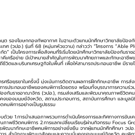
นุต รองโฆษกกองทัพอากาศ ในฐานะตัวแทนนักศึกษาวิทยาลัยป้องก
ทศ (วปอ.) รุ่นที่ 68 (หมู่นกหัวขวาน) กล่าวว่า 
“
โครงการ 
“
Able Pl
ำกัด
”
 เป็นโครงการเพื่อสังคมที่ริเริ่มโดยนักศึกษาวิทยาลัยป้องกันราชอ
บภาคีเครือข่าย มีเป้าหมายสำคัญในการพัฒนาศักยภาพและทักษะอาชีพ
ีชีวิตและบริบทเศรษฐกิจในพื้นที่ เพื่อให้สามารถประกอบอาชีพ มีรายไ
ครศรีอยุธยาในครั้งนี้ มุ่งเน้นการติดตามผลการฝึกทักษะอาชีพ การส
การประกอบอาชีพของคนพิการโดยตรง พร้อมทั้งบูรณาการความร่วมม
ัยป้องกันราชอาณาจักร (วปอ.), กรมส่งเสริมและพัฒนาคุณภาพชีวิตคน
คงของมนุษย์จังหวัด, สถานประกอบการ, สถาบันการศึกษา และมูลนิธ
ิตคนพิการอย่างเป็นรูปธรรม
ด้วย 1.การนำเสนอภาพรวมการดำเนินโครงการและทิศทางการขับเคลื
ภาพชีวิตคนพิการ 2.การแลกเปลี่ยนเรียนรู้ผ่านกิจกรรม Focus Gro
ัฒนาทักษะอาชีพคนพิการอย่างยั่งยืน จากผู้แทนนักศึกศึกษา วปอ.
าร สำนักงานพัฒนาสังคมและความมั่นคงของมนุษย์จังหวัด คนพิกา