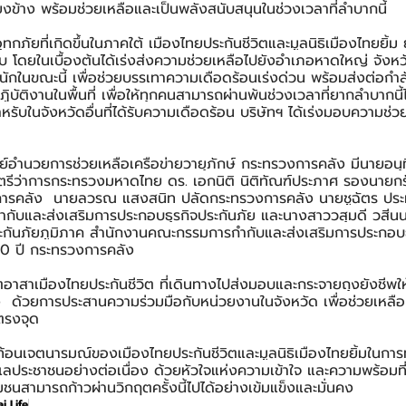
ียงข้าง พร้อมช่วยเหลือและเป็นพลังสนับสนุนในช่วงเวลาที่ลำบากนี้
ภัยที่เกิดขึ้นในภาคใต้ เมืองไทยประกันชีวิตและมูลนิธิเมืองไทยยิ้ม 
กระทบ โดยในเบื้องต้นได้เร่งส่งความช่วยเหลือไปยังอำเภอหาดใหญ่ จังห
ักในขณะนี้ เพื่อช่วยบรรเทาความเดือดร้อนเร่งด่วน พร้อมส่งต่อกำลั
ปฏิบัติงานในพื้นที่ เพื่อให้ทุกคนสามารถผ่านพ้นช่วงเวลาที่ยากลำบากนี้
หรับในจังหวัดอื่นที่ได้รับความเดือดร้อน บริษัทฯ ได้เร่งมอบความช่
์อำนวยการช่วยเหลือเครือข่ายวายุภักษ์ กระทรวงการคลัง มีนายอนุ
ตรีว่าการกระทรวงมหาดไทย ดร. เอกนิติ นิติทัณฑ์ประภาศ รองนายก
การคลัง  นายลวรณ แสงสนิท ปลัดกระทรวงการคลัง นายชูฉัตร ประ
ับและส่งเสริมการประกอบธุรกิจประกันภัย และนางสาววสุมดี วสีนน
กันภัยภูมิภาค สำนักงานคณะกรรมการกำกับและส่งเสริมการประกอบธุ
0 ปี กระทรวงการคลัง
ตอาสาเมืองไทยประกันชีวิต ที่เดินทางไปส่งมอบและกระจายถุงยังชีพให
ง  ด้วยการประสานความร่วมมือกับหน่วยงานในจังหวัด เพื่อช่วยเหลือ
ตรงจุด
ะท้อนเจตนารมณ์ของเมืองไทยประกันชีวิตและมูลนิธิเมืองไทยยิ้มในการท
นดูแลประชาชนอย่างต่อเนื่อง ด้วยหัวใจแห่งความเข้าใจ และความพร้อมที
ชุมชนสามารถก้าวผ่านวิกฤตครั้งนี้ไปได้อย่างเข้มแข็งและมั่นคง
i Life