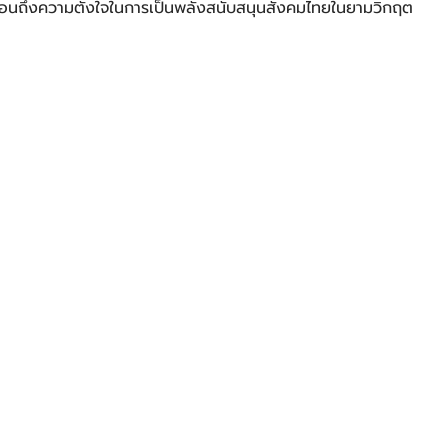
อนถึงความตั้งใจในการเป็นพลังสนับสนุนสังคมไทยในยามวิกฤต