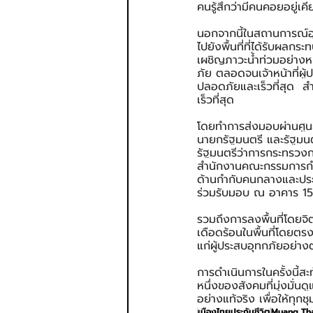
คนรู้สึกว่ามีคนคอยอยู่เค
นอกจากนี้ในสถานการณ์อุทก
ไปยังพื้นที่ที่ได้รับผล
เผชิญภาวะน้ำท่วมอย่างหน
ภัย ตลอดจนเจ้าหน้าที่ผู้
ปลอดภัยและเร็วที่สุด  สำ
เร็วที่สุด
โดยทำการส่งมอบผ่านศูนย
นายกรัฐมนตรี และรัฐมน
รัฐมนตรีว่าการกระทรวง
สำนักงานคณะกรรมการกำก
ด้านกำกับคนกลางและประ
ร่วมรับมอบ ณ อาคาร 15
รวมถึงการลงพื้นที่โดยจิ
เดือดร้อนในพื้นที่โดยตร
แก่ผู้ประสบอุทกภัยอย่าง
การดำเนินการในครั้งนี้ส
หนึ่งของสังคมที่มุ่งมั่
อย่างแท้จริง เพื่อให้ทุก
เมืองไทยประกันชีวิต
Muang Tha