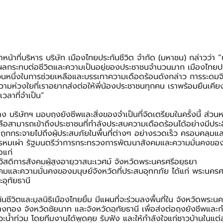
หน้าที่บริหาร บริษัท เมืองไทยประกันชีวิต จำกัด (มหาชน) กล่าวว่า “
ผลกระทบต่อชีวิตและความเป็นอยู่ของประชาชนจำนวนมาก เมืองไทยประก
ส่วนหนึ่งในการช่วยเหลือและบรรเทาความเดือดร้อนดังกล่าว การระดม
วามห่วงใยที่เราอยากส่งต่อให้พี่น้องประชาชนทุกคน เราพร้อมยืนเคี
วลาที่จำเป็น”
 บริษัทฯ มอบถุงยังชีพและสิ่งของจำเป็นที่จัดเตรียมในครั้งนี้ ส่วนห
เหลือสามารถเข้าถึงประชาชนที่กำลังประสบความเดือดร้อนได้อย่างมีปร
อถูกกระจายไปถึงผู้ประสบภัยในพื้นที่ต่างๆ อย่างรวดเร็ว ครอบคลุมและท
รหมเผ่า รัฐมนตรีว่าการกระทรวงการพัฒนาสังคมและความมั่นคงของมน
อแก่
ัสดิการสังคมผู้สูงอายุวาสนะเวศม์ จังหวัดพระนครศรีอยุธยา
และความมั่นคงของมนุษย์จังหวัดที่ประสบอุทกภัย ได้แก่ พระนครศรีอ
อุทัยธานี
ันชีวิตและมูลนิธิเมืองไทยยิ้ม มีแผนที่จะร่วมลงพื้นที่ใน จังหวัดพระน
อ่างทอง จังหวัดชัยนาท และจังหวัดอุทัยธานี เพื่อส่งต่อถุงยังชีพและก
ะน้ำท่วม โดยทีมงานได้พูดคุย รับฟัง และให้กำลังใจแก่ชาวบ้านในแต่ละ