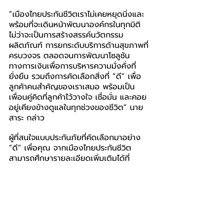
“เมืองไทยประกันชีวิตเราไม่เคยหยุดนิ่งและ
พร้อมที่จะเดินหน้าพัฒนาองค์กรในทุกมิติ 
ไม่ว่าจะเป็นการสร้างสรรค์นวัตกรรม
ผลิตภัณฑ์ การยกระดับบริการด้านสุขภาพที่
ครบวงจร ตลอดจนการพัฒนาโซลูชัน
ทางการเงินเพื่อการบริหารความมั่งคั่งที่
ยั่งยืน รวมถึงการคัดเลือกสิ่งที่ “ดี” เพื่อ
ลูกค้าคนสำคัญของเราเสมอ พร้อมเป็น
เพื่อนคู่คิดที่ลูกค้าไว้วางใจ เชื่อมั่น และคอย
อยู่เคียงข้างดูแลในทุกช่วงของชีวิต” นาย
สาระ กล่าว
ผู้ที่สนใจแบบประกันภัยที่คัดเลือกมาอย่าง 
“ดี” เพื่อคุณ จากเมืองไทยประกันชีวิต 
สามารถศึกษารายละเอียดเพิ่มเติมได้ที่
เว็บไซต์ www.muangthai.co.th หรือ
โทร.1766 ตลอด 24 ชั่วโมง หรือติดต่อ
ตัวแทนจากเมืองไทยประกันชีวิตทั่วประเทศ 
สาขา ธนาคารกสิกรไทย และธนาคารแลนด์ 
แอนด์ เฮ้าส์