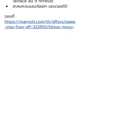
Terrace ชั้น 9 ที่กำหนด
สะสมคะแนนแมริออท บอนวอยได้
จองที่ 
https://marriott.com/th/offers/paws
-stay-free-off-222855/bkkox-moxy-
bangkok-ratchaprasong
ม็อกซี่ แบงคอก ราชประสงค์
Moxy Bangkok
LIFESTYLE
โพสต์ล่าสุด
ดูทั้งหมด