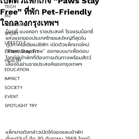
เปิดตัวแพ็กเกจ “Paws Stay
TECH
Free” ที่พัก Pet-Friendly
BIZ
ใจกลางกรุงเทพฯ
INSURANCE
ม็อกซี่ แบงคอก ราชประสงค์ โรงแรมม็อกซี่
SPORT
แห่งแรกของประเทศไทยและใหญ่ที่สุดใน
LIFESTYLE
ภูมิภาคเอเชียแปซิฟิก เปิดตัวแพ็กเกจใหม่ 
“Paws Stay Free” ออกแบบมาเพื่อตอบ
ENTERTAINMENT
โจทย์ผู้เข้าพักที่ต้องการเดินทางพร้อมสัตว์
HEALTH
เลี้ยงในย่านราชประสงค์ของกรุงเทพฯ
EDUCATION
IMPACT
SOCIETY
EVENT
SPOTLIGHT TRY
แพ็กเกจดังกล่าวเปิดให้จองและเข้าพัก
ตั้งแต่วันนี้ ถึง 30 กันยายน 2569 โดยมี