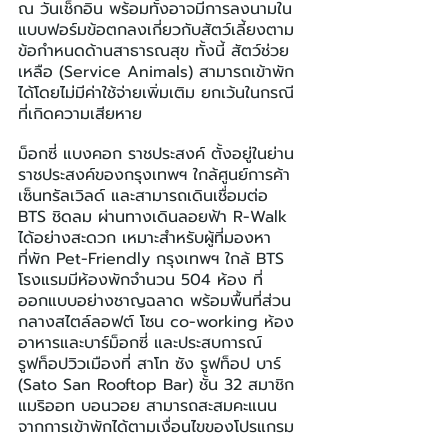
ณ วันเช็กอิน พร้อมทั้งอาจมีการลงนามใน
แบบฟอร์มข้อตกลงเกี่ยวกับสัตว์เลี้ยงตาม
ข้อกำหนดด้านสาธารณสุข ทั้งนี้ สัตว์ช่วย
เหลือ (Service Animals) สามารถเข้าพัก
ได้โดยไม่มีค่าใช้จ่ายเพิ่มเติม ยกเว้นในกรณี
ที่เกิดความเสียหาย
ม็อกซี่ แบงคอก ราชประสงค์ ตั้งอยู่ในย่าน
ราชประสงค์ของกรุงเทพฯ ใกล้ศูนย์การค้า
เซ็นทรัลเวิลด์ และสามารถเดินเชื่อมต่อ 
BTS ชิดลม ผ่านทางเดินลอยฟ้า R-Walk 
ได้อย่างสะดวก เหมาะสำหรับผู้ที่มองหา 
ที่พัก Pet-Friendly กรุงเทพฯ ใกล้ BTS 
โรงแรมมีห้องพักจำนวน 504 ห้อง ที่
ออกแบบอย่างชาญฉลาด พร้อมพื้นที่ส่วน
กลางสไตล์ลอฟต์ โซน co-working ห้อง
อาหารและบาร์ม็อกซี่ และประสบการณ์
รูฟท็อปวิวเมืองที่ สาโท ซัง รูฟท็อป บาร์ 
(Sato San Rooftop Bar) ชั้น 32 สมาชิก
แมริออท บอนวอย สามารถสะสมคะแนน
จากการเข้าพักได้ตามเงื่อนไขของโปรแกรม