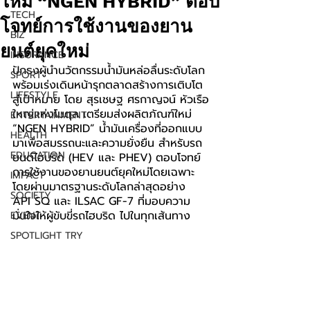
ใหม่ “NGEN HYBRID” ตอบ
TECH
โจทย์การใช้งานของยาน
BIZ
ยนต์ยุคใหม่
INSURANCE
ปักธงผู้นำนวัตกรรมน้ำมันหล่อลื่นระดับโลก 
SPORT
พร้อมเร่งเดินหน้ารุกตลาดสร้างการเติบโต
LIFESTYLE
สู่เป้าหมาย โดย สุรเชษฐ ศรกาญจน์ หัวเรือ
ใหญ่แห่งโมตุล เตรียมส่งผลิตภัณฑ์ใหม่ 
ENTERTAINMENT
“NGEN HYBRID” น้ำมันเครื่องที่ออกแบบ
HEALTH
มาเพื่อสมรรถนะและความยั่งยืน สำหรับรถ
EDUCATION
ยนต์ไฮบริด (HEV และ PHEV) ตอบโจทย์
การใช้งานของยานยนต์ยุคใหม่โดยเฉพาะ 
IMPACT
โดยผ่านมาตรฐานระดับโลกล่าสุดอย่าง 
SOCIETY
API SQ และ ILSAC GF-7 ที่มอบความ
มั่นใจให้ผู้ขับขี่รถไฮบริด ไปในทุกเส้นทาง
EVENT
SPOTLIGHT TRY