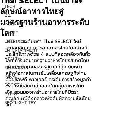
Thai SELECT เน้นย้ำอัต
TECH
ลักษณ์อาหารไทยสู่
BIZ
มาตรฐานร้านอาหารระดับ
INSURANCE
โลก
SPORT
DITP ยกระดับตรา Thai SELECT ใหม่ 
LIFESTYLE
สะท้อนอัตลักษณ์ของอาหารไทยได้อย่างมี
ENTERTAINMENT
ประสิทธิภาพด้วย 4 แบบที่สอดคล้องกันทั่ว
HEALTH
โลก การันตีมาตรฐานอาหารไทยรสชาติไทย
แท้ ดังนโยบายของรัฐบาลที่มุ่งเดินหน้า
EDUCATION
สร้างโอกาสในการขับเคลื่อนเศรษฐกิจไทย
IMPACT
ด้วยซอฟท์ พาวเวอร์ กระตุ้นการสร้างมูลค่า
SOCIETY
เพิ่มให้กับสินค้าส่งออกในกลุ่มอาหารไทย 
เชิญชวนมองหาร้านอาหารไทยที่มีตรา
EVENT
สัญลักษณ์ดังกล่าวเพื่อสัมผัสความเป็นไทย
SPOTLIGHT TRY
แท้