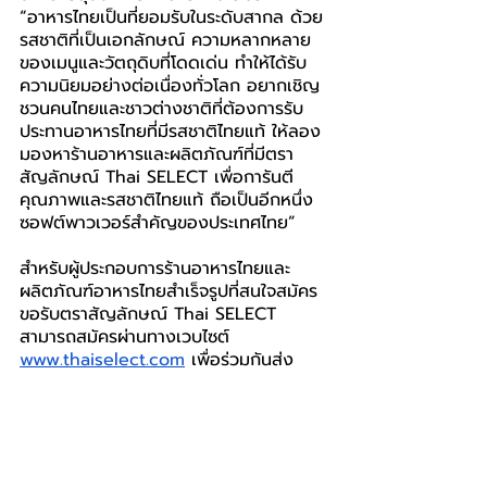
“อาหารไทยเป็นที่ยอมรับในระดับสากล ด้วย
รสชาติที่เป็นเอกลักษณ์ ความหลากหลาย
ของเมนูและวัตถุดิบที่โดดเด่น ทำให้ได้รับ
ความนิยมอย่างต่อเนื่องทั่วโลก อยากเชิญ
ชวนคนไทยและชาวต่างชาติที่ต้องการรับ
ประทานอาหารไทยที่มีรสชาติไทยแท้ ให้ลอง
มองหาร้านอาหารและผลิตภัณฑ์ที่มีตรา
สัญลักษณ์ Thai SELECT เพื่อการันตี
คุณภาพและรสชาติไทยแท้ ถือเป็นอีกหนึ่ง
ซอฟต์พาวเวอร์สําคัญของประเทศไทย”
สำหรับผู้ประกอบการร้านอาหารไทยและ
ผลิตภัณฑ์อาหารไทยสำเร็จรูปที่สนใจสมัคร
ขอรับตราสัญลักษณ์ Thai SELECT 
สามารถสมัครผ่านทางเวบไซต์ 
www.thaiselect.com
 เพื่อร่วมกันส่ง
เสริมภาพลักษณ์ของประเทศในด้าน
อุตสาหกรรมอาหารไทย ยกระดับอาหารไทย
สู่ครัวโลก นำไปสู่การผลักดันให้เกิดการ
สร้างมูลค่าเพิ่มของอาหารไทยและธุรกิจ
บริการอาหารไทยได้อย่างยั่งยืน