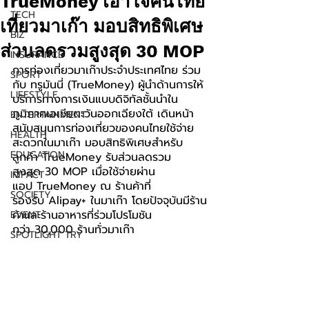
TrueMoney เอาใจคนไทย
TECH
เที่ยวมาเก๊า มอบสิทธิพิเศษ
BIZ
ส่วนลดรวมสูงสุด 30 MOP
INSURANCE
การท่องเที่ยวมาเก๊าประจำประเทศไทย ร่วม
SPORT
กับ ทรูมันนี่ (TrueMoney) ผู้นำด้านการให้
LIFESTYLE
บริการทางการเงินแบบดิจิทัลชั้นนำใน
ภูมิภาคเอเชียตะวันออกเฉียงใต้ เดินหน้า
ENTERTAINMENT
สนับสนุนการท่องเที่ยวของคนไทยใช้จ่าย
HEALTH
สะดวกในมาเก๊า มอบสิทธิพิเศษสำหรับ
EDUCATION
ลูกค้า TrueMoney รับส่วนลดรวม
สูงสุด 30 MOP เมื่อใช้จ่ายผ่าน
IMPACT
แอป TrueMoney ณ ร้านค้าที่
SOCIETY
รองรับ Alipay+ ในมาเก๊า โดยปัจจุบันมีร้าน
ค้าและร้านอาหารที่ร่วมโปรโมชัน
EVENT
กว่า 30,000 ร้านทั่วมาเก๊า
SPOTLIGHT TRY