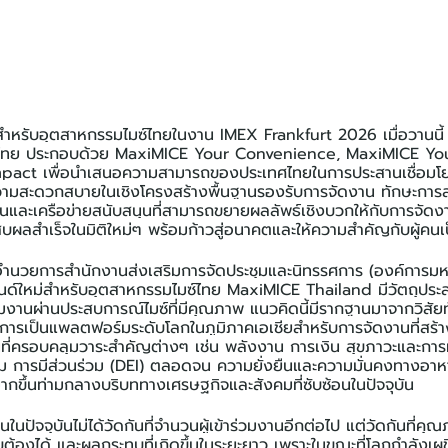
ม่สำหรับอุตสาหกรรมไมซ์ไทยในงาน IMEX Frankfurt 2026 เมื่อวานนี
ะเทศไทย ประกอบด้วย MaxiMICE Your Convenience, MaxiMICE Y
pact เพื่อนำเสนอความสามารถของประเทศไทยในการประสานเชื่อมโ
ความสะดวกสบายในเชิงโครงสร้างพื้นฐานรองรับการจัดงาน ทักษะการส
านและเครือข่ายสนับสนุนที่สามารถขยายผลลัพธ์เชิงบวกให้กับการจัดงา
ผลสำเร็จในมิติใหม่ๆ พร้อมก้าวสู่อนาคตและให้ความสำคัญกับผู้คนเ
ู้อำนวยการสำนักงานส่งเสริมการจัดประชุมและนิทรรศการ (องค์การมหา
รนด์ใหม่สำหรับอุตสาหกรรมไมซ์ไทย MaxiMICE Thailand มีวัตถุประส
วมงานผ่านประสบการณ์ไมซ์ที่มีคุณภาพ แนวคิดนี้มีรากฐานมาจากวิสัยท
การเป็นแพลตฟอร์มระดับโลกในภูมิภาคเอเชียสำหรับการจัดงานที่สร้า
านที่ครอบคลุมวาระสำคัญต่างๆ เช่น พลังงาน การเงิน สุขภาวะและการ
 การมีส่วนร่วม (DEI) ตลอดจน ความยั่งยืนและความมั่นคงทางอาหาร
ากขึ้นท่ามกลางบริบททางเศรษฐกิจและสังคมที่ซับซ้อนในปัจจุบัน
ปัจจุบันไม่ได้วัดกันที่จำนวนผู้เข้าร่วมงานอีกต่อไป แต่วัดกันที่ค
จับต้องได้ และผลกระทบที่เกิดขึ้นในระยะยาว เพราะในขณะที่โลกกำลัง