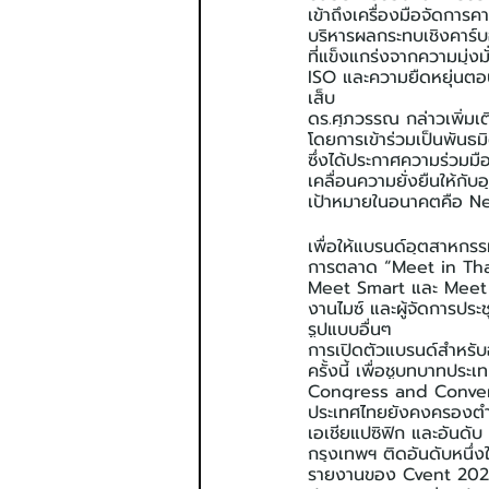
เข้าถึงเครื่องมือจัดการค
บริหารผลกระทบเชิงคาร์บ
ที่แข็งแกร่งจากความมุ
ISO และความยืดหยุ่นตอบ
เส็บ
ดร.ศุภวรรณ กล่าวเพิ่มเต
โดยการเข้าร่วมเป็นพัน
ซึ่งได้ประกาศความร่วมม
เคลื่อนความยั่งยืนให้กั
เป้าหมายในอนาคตคือ Net
เพื่อให้แบรนด์อุตสาหกร
การตลาด “Meet in Thai
Meet Smart และ Meet Po
งานไมซ์ และผู้จัดการประ
รูปแบบอื่นๆ
การเปิดตัวแบรนด์สำหรั
ครั้งนี้ เพื่อชูบทบาทปร
Congress and Conventi
ประเทศไทยยังคงครองตำแ
เอเชียแปซิฟิก และอันดั
กรุงเทพฯ ติดอันดับหนึ่
รายงานของ Cvent 2026 