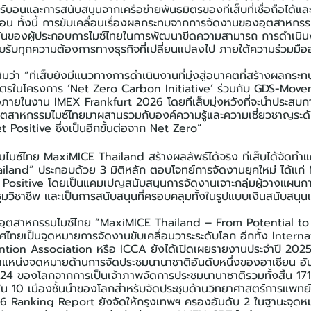
าร์บอนและการสนับสนุนจากเครือข่ายพันธมิตรของทีเส็บที่เชื่อถือได้แ
อน ทั้งนี้ การขับเคลื่อนเรื่องผลกระทบจากการจัดงานของอุตสาหกร
่งมั่นของผู้ประกอบการไมซ์ไทยในการพัฒนาขีดความสามารถ การดำเน
รับทุกความต้องการทางธุรกิจที่เปลี่ยนแปลงไป ภายใต้ความร่วมมืออย
ิมว่า “ทีเส็บยังมีแนวทางการดำเนินงานที่มุ่งสู่อนาคตที่สร้างผลกระ
ธมิตรในโครงการ ‘Net Zero Carbon Initiative’ ร่วมกับ GDS-Mov
ือภายในงาน IMEX Frankfurt 2026 โดยทีเส็บมุ่งหวังที่จะนำประสบก
บอุตสาหกรรมไมซ์ไทยมาผสานรวมกับองค์ความรู้และความเชี่ยวชาญระดับโ
 Positive ซึ่งเป็นอีกขั้นต่อจาก Net Zero”
รมไมซ์ไทย MaxiMICE Thailand สร้างผลลัพธ์ได้จริง ทีเส็บได้จัดทำ
land” ประกอบด้วย 3 มิติหลัก ตอบโจทย์การจัดงานยุคใหม่ ได้แก่
sitive โดยเป็นแคมเปญสนับสนุนการจัดงานเจาะกลุ่มผู้วางแผนการปร
ชุมวิชาชีพ และเป็นการสนับสนุนที่ครอบคลุมทั้งในรูปแบบเงินสนับสนุ
บอุตสาหกรรมไมซ์ไทย “MaxiMICE Thailand – From Potential to
ะเทศไทยเป็นจุดหมายการจัดงานขับเคลื่อนวาระระดับโลก อีกทั้ง Interna
on Association หรือ ICCA ยังได้เปิดเผยรายงานประจำปี 2025 ที
หน่งจุดหมายด้านการจัดประชุมนานาชาติอันดับหนึ่งของอาเซียน อั
บ 24 ของโลกจากการเป็นเจ้าภาพจัดการประชุมนานาชาติรวมทั้งสิ้น 1
งใน 10 เมืองชั้นนำของโลกสำหรับจัดประชุมด้านวิทยาศาสตร์การแพทย์
Ranking Report ยังจัดให้กรุงเทพฯ ครองอันดับ 2 ในฐานะจุดห