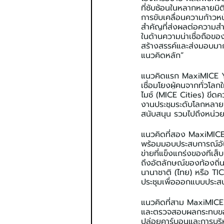
ที่ซับซ้อนในหลากหลายมิ
การขับเคลื่อนความก้าวหน้
สำคัญที่ส่งผลต่อความส
ในด้านความน่าเชื่อถือขอ
สร้างสรรค์และส่งมอบมา
แนวคิดหลัก”
แนวคิดแรก MaxiMICE Yo
เชื่อมโยงผู้คนจากทั่วโ
ไมซ์ (MICE Cities) ขีดค
งานประชุมระดับโลกหลายงา
สนับสนุน รวมไปถึงหน่
แนวคิดที่สอง MaxiMIC
พร้อมมอบประสบการณ์อัน
ข่ายที่แข็งแกร่งของทีเส็
ถึงอัตลักษณ์ของท้องถิ่
นานาชาติ (ไทย) หรือ TIC
ประชุมเพื่อออกแบบประสบ
แนวคิดที่สาม MaxiMIC
และตรวจสอบผลกระทบของก
ปล่อยคาร์บอนและการบริห