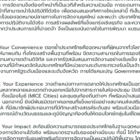
ติ การจัดงานจึงต้องทำหน้าที่เป็นเวทีสำหรับความร่วมมือ การระดมท
าที่สามารถนำไปปฏิบัติได้จริง เพื่อตอบสนองทิศทางใหม่เหล่านี้ ทีเส็บ
ำเร็จของจุดหมายปลายทางในการจัดงานยุคใหม่ และพบว่า ประเทศไทย
งการปฏิบัติงานได้จริง การสร้างผลลัพธ์ที่แข็งแกร่งเชิงธุรกิจ และ
กกว่าประสบการณ์ที่น่าจดจำ จึงเป็นแรงบันดาลใจในการพัฒนา แบรนด
ur Convenience ตอกย้ำประเทศไทยคือจุดหมายที่ผู้คนจากทั่วโลก
ลกให้มาพบกัน ทั้งโครงสร้างพื้นฐานที่พร้อม ขีดความสามารถในการรอ
วามสามารถด้านดิจิทัล และภาครัฐสนับสนุนการจัดงานอย่างเข้มแข็ง ทั้
นที่มีกำหนดจัดในประเทศไทยที่มีหน่วยงานระดับกระทรวงรับเป็นเจ้าภ
วยงานภาครัฐระดับเมืองและระดับจังหวัด ภายใต้แคมเปญ Governm
E Your Experience วางตำแหน่งทางการตลาดให้ประเทศไทยเป็นจุ
หลากหลายและแตกต่างนอกเหนือไปจากสาระภายในห้องประชุม ปัจจัย
บ ทั้งเมืองไมซ์ (MICE Cities) และชุมชนท้องถิ่นต่างๆ ที่พร้อมนำเสน
น นอกจากนี้ ยังมีพันธมิตรภาคเอกชนที่แข็งแกร่งอย่างสมาคมส่งเสริ
A ที่มีสมาชิกผู้ประกอบการที่มีทักษะสร้างสรรค์ระดับสูง พร้อมร่วมมื
การณ์ด้านวัฒนธรรมและภูมิปัญญาท้องถิ่นให้ตอบโจทย์กลุ่มไมซ์โด
E Your Impact สะท้อนขีดความสามารถของประเทศไทยในฐานะจุดหมา
ารจัดงานได้จริง พร้อมมาตรฐานรับรองอย่างมีระบบ ทั้งนี้ ได้ก
ารจัดการคาร์บอนฟุตพรินต์จากการจัดงานเป็นแนวปฏิบัติพื้นฐาน โ