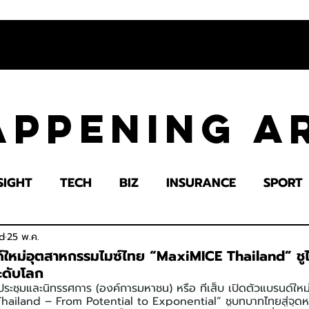
appening 
SIGHT
TECH
BIZ
INSURANCE
SPORT
LTH
EDUCATION
IMPACT
SOCIETY
E
d
25 พ.ค.
นด์ใหม่อุตสาหกรรมไมซ์ไทย “MaxiMICE Thailand” ช
ะดับโลก
ประชุมและนิทรรศการ (องค์การมหาชน) หรือ ทีเส็บ เปิดตัวแบรนด์ให
hailand – From Potential to Exponential” ชูบทบาทไทยสู่จุดห