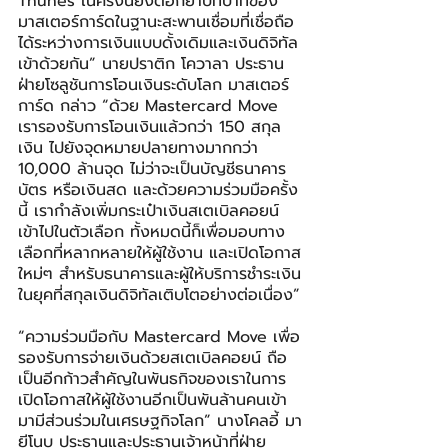
Thunes ในครั้งนี้ยิ่งตอกย้ำบทบาทของ
มาสเตอร์การ์ดในฐานะสะพานเชื่อมที่เชื่อถือ
ได้ระหว่างการเงินแบบดั้งเดิมและเงินดิจิทัล
เข้าด้วยกัน” นายปราติก โควาลา ประธาน
ฝ่ายโซลูชันการโอนเงินระดับโลก มาสเตอร์
การ์ด กล่าว “ด้วย Mastercard Move 
เรารองรับการโอนเงินแล้วกว่า 150 สกุล
เงิน ไปยังจุดหมายปลายทางมากกว่า 
10,000 ล้านจุด ไม่ว่าจะเป็นบัญชีธนาคาร 
บัตร หรือเงินสด และด้วยความร่วมมือครั้ง
นี้ เรากำลังเพิ่มกระเป๋าเงินสเตเบิลคอยน์
เข้าไปในตัวเลือก ทั้งหมดนี้ก็เพื่อมอบทาง
เลือกที่หลากหลายให้ผู้ใช้งาน และเปิดโอกาส
ใหม่ๆ สำหรับธนาคารและผู้ให้บริการชำระเงิน
ในยุคที่สกุลเงินดิจิทัลเติบโตอย่างต่อเนื่อง”
“ความร่วมมือกับ Mastercard Move เพื่อ
รองรับการจ่ายเงินด้วยสเตเบิลคอยน์ ถือ
เป็นอีกก้าวสำคัญในพันธกิจของเราในการ
เปิดโอกาสให้ผู้ใช้งานอีกเป็นพันล้านคนเข้า
มามีส่วนร่วมในเศรษฐกิจโลก” นางโคลอี้ มา
ยีโนบ ประธานและประธานเจ้าหน้าที่ฝ่าย