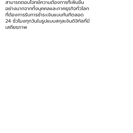
สามารถตอบโจทย์ความต้องการที่เพิ่มขึ้น
อย่างมากจากทั้งบุคคลและภาคธุรกิจทั่วโลก
ที่ต้องการรับการชำระเงินแบบทันทีตลอด 
24 ชั่วโมงทุกวันในรูปแบบสกุลเงินดิจิทัลที่มี
เสถียรภาพ
Mastercard Move
 ให้บริการโซลูชันการ
เคลื่อนย้ายเงินที่รวดเร็วและปลอดภัยแก่ผู้
เบิกเงินโดยตรง ธนาคาร สถาบันการเงินที่
ไม่ใช่ธนาคาร และลูกค้า ทั้งในประเทศและ
ต่างประเทศ ครอบคลุมตลาดมากกว่า 
200 แห่ง และสกุลเงินกว่า 150 สกุลเงิน 
เข้าถึงประชากรที่มีบัญชีธนาคารมากกว่า 
95% ทั่วโลก
มาสเตอร์การ์ด
Mastercard
Thunes
BIZ