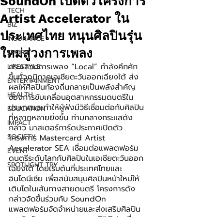
SoundOn เปิดตัวโครงการ
TECH
Artist Accelerator ใน
BIZ
ประเทศไทย หนุนศิลปินรุ่น
INSURANCE
ใหม่สู่วงการเพลง
SPORT
กระแสวงการเพลง “Local” กำลังคึกคัก
LIFESTYLE
ขึ้นทั่วภูมิภาคเอเชียตะวันออกเฉียงใต้ ส่ง
ENTERTAINMENT
ผลให้ศิลปินท้องถิ่นกลายเป็นพลังสำคัญ
HEALTH
ของการขับเคลื่อนอุตสาหกรรมดนตรีใน
ประเทศและทำให้ผู้ฟังมีวิธีเชื่อมต่อกับศิลปิน
EDUCATION
ที่หลากหลายยิ่งขึ้น ท่ามกลางกระแสดัง
IMPACT
กล่าว มาสเตอร์การ์ดประกาศเปิดตัว
SOCIETY
โครงการ Mastercard Artist 
Accelerator SEA เชื่อมต่อแพลตฟอร์ม
EVENT
ดนตรีระดับโลกกับศิลปินในเอเชียตะวันออก
SPOTLIGHT TRY
เฉียงใต้ โดยเริ่มต้นที่ประเทศไทยและ
อินโดนีเซีย เพื่อสนับสนุนศิลปินหน้าใหม่ให้
เติบโตในเส้นทางสายดนตรี โครงการดัง
กล่าวจัดขึ้นร่วมกับ SoundOn 
แพลตฟอร์มจัดจำหน่ายและส่งเสริมศิลปิน