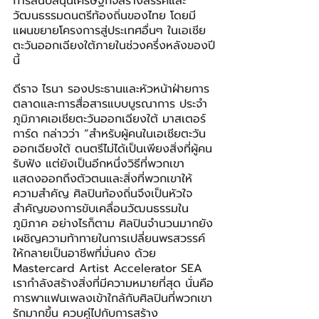
การสนับสนุนเศรษฐกิจสร้างสรรค์และ
วัฒนธรรมดนตรีท้องถิ่นของไทย โดยมี
แผนขยายโครงการสู่ประเทศอื่นๆ ในเอเชีย
ตะวันออกเฉียงใต้ภายในช่วงครึ่งหลังของปี
นี้
ดีราจ ไรนา รองประธานและหัวหน้าฝ่ายการ
ตลาดและการสื่อสารแบบบูรณาการ ประจำ
ภูมิภาคเอเชียตะวันออกเฉียงใต้ มาสเตอร์
การ์ด กล่าวว่า “สำหรับผู้คนในเอเชียตะวัน
ออกเฉียงใต้ ดนตรีไม่ได้เป็นเพียงสิ่งที่ผู้คน
รับฟัง แต่ยังเป็นอีกหนึ่งวิธีที่พวกเขา
แสดงออกถึงตัวตนและสิ่งที่พวกเขาให้
ความสำคัญ ศิลปินท้องถิ่นจึงเป็นหัวใจ
สำคัญของการขับเคลื่อนวัฒนธรรมใน
ภูมิภาค อย่างไรก็ตาม ศิลปินจำนวนมากยัง
เผชิญความท้าทายในการเปลี่ยนพรสวรรค์
ให้กลายเป็นอาชีพที่มั่นคง ด้วย 
Mastercard Artist Accelerator SEA 
เรากำลังสร้างสิ่งที่มีความหมายที่สุด นั่นคือ
การพาแฟนเพลงเข้าใกล้กับศิลปินที่พวกเขา
รักมากขึ้น ควบคู่ไปกับการสร้าง