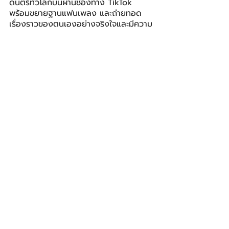
ดนตรีทั่วโลกบนผ่านช่องทาง TikTok 
พร้อมขยายฐานแฟนเพลง และถ่ายทอด
เรื่องราวของตนเองอย่างจริงใจและมีความ
หมาย เราได้เห็นมาแล้วว่าพลังของชุมชน
และการค้นพบศิลปินหน้าใหม่สามารถช่วย
ผลักดันศิลปินให้เติบโตได้อย่างแท้จริง และ
เราภูมิใจที่ได้ร่วมสร้างโอกาสใหม่ๆ ให้กับ
ศิลปินท้องถิ่นทั้งในประเทศไทยและ
อินโดนีเซีย” ทอม โชว ผู้บริหารประจำ
ภูมิภาคเอเชียตะวันออกเฉียงใต้ของ 
SoundOn กล่าวปิดท้าย
ตลอดโครงการของ Mastercard Artist 
Accelerator SEA ได้รับการสนับสนุนใน
การเผยแพร่เนื้อหาบนช่องทาง TikTok และ
ช่องทางโซเชียลมีเดียต่างๆ เพื่อให้แฟน
เพลงสามารถติดตามเส้นทางการเติบโต
ของศิลปิน ตั้งแต่ก้าวแรกของการเป็น
ศิลปินหน้าใหม่ไปตลอดจนการเป็นศิลปินมือ
อาชีพในตลาดดนตรี โดยแฟนเพลงสามารถ
ติดตามเบื้องหลัง ช่วงเวลาสำคัญ และ
พัฒนาการของศิลปินตลอดโครงการได้ผ่าน