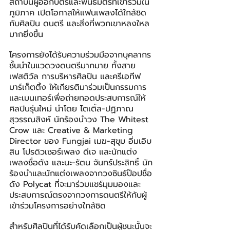
สถาบันผู้ออกบัตรและพันธมิตรที่เข้าร่วมใน
ภูมิภาค เปิดโอกาสให้แฟนเพลงได้ใกล้ชิด
กับศิลปิน ดนตรี และสิ่งที่พวกเขาหลงใหล
มากยิ่งขึ้น
โครงการยังได้รับความร่วมมือจากบุคลากร
ชั้นนำในแวดวงดนตรีมากมาย ทั้งสาย
เฟสติวัล การบริหารศิลปิน และครีเอทีฟ
มาร์เก็ตติ้ง ให้เกียรติมาร่วมเป็นกรรมการ
และเมนเทอร์เพื่อถ่ายทอดประสบการณ์ให้
ศิลปินรุ่นใหม่ นำโดย ไตเติ้ล-ปฏิภาณ 
สุวรรณสิงห์ นักร้องนำวง The Whitest 
Crow และ Creative & Marketing 
Director ของ Fungjai เมฆ-สุขุม อิ่มเอิบ
สิน โปรดิวเซอร์เพลง ดีเจ และนักแต่ง
เพลงชื่อดัง และนะ-รัตน จันทร์ประสิทธิ์ นัก
ร้องนำและนักแต่งเพลงจากวงซินธ์ป๊อปชื่อ
ดัง Polycat ที่จะมาร่วมแชร์มุมมองและ
ประสบการณ์ตรงจากวงการดนตรีให้กับผู้
เข้าร่วมโครงการอย่างใกล้ชิด
สำหรับศิลปินที่ได้รับคัดเลือกเป็นผู้ชนะนั้นจะ