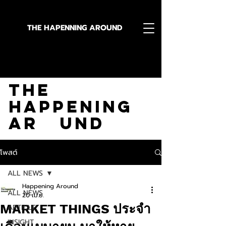
THE HAPENNING AROUND
Stay in the Know With
The
Happening
Ar und
โพสต์
ALL NEWS
Happening Around
ALL NEWS
20 เม.ย.
MARKET THINGS ประจำ
ARTICLE
INSIGHT