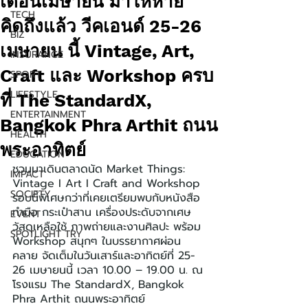
เดือนเมษายน มาให้หาย
TECH
คิดถึงแล้ว วีคเอนด์ 25-26
BIZ
เมษายน นี้ Vintage, Art,
INSURANCE
Craft และ Workshop ครบ
SPORT
LIFESTYLE
ที่ The StandardX,
ENTERTAINMENT
Bangkok Phra Arthit ถนน
HEALTH
พระอาทิตย์
EDUCATION
ชวนมาเดินตลาดนัด Market Things: 
IMPACT
Vintage I Art I Craft and Workshop 
SOCIETY
รอบนี้พิเศษกว่าที่เคยเตรียมพบกับหนังสือ
ทำมือ กระเป๋าสาน เครื่องประดับจากเศษ
EVENT
วัสดุเหลือใช้ ภาพถ่ายและงานศิลปะ พร้อม 
SPOTLIGHT TRY
Workshop สนุกๆ ในบรรยากาศผ่อน
คลาย จัดเต็มในวันเสาร์และอาทิตย์ที่ 25-
26 เมษายนนี้ เวลา 10.00 – 19.00 น. ณ 
โรงแรม The StandardX, Bangkok 
Phra Arthit ถนนพระอาทิตย์