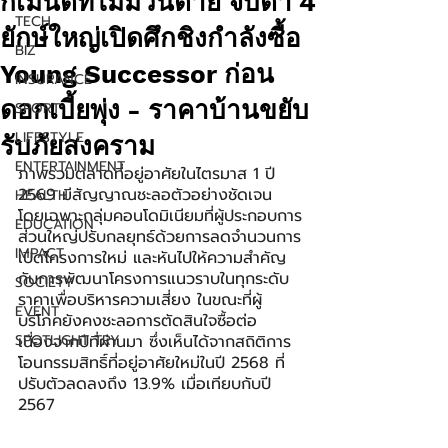
กเมนต์ที่ไม่มีวันตาย จับตา 4
TECH
ยักษ์ใหญ่เปิดศึกชิงกำลังซื้อ
BIZ
Young Successor ก่อน
INSURANCE
ดอกเบี้ยพุ่ง - ราคาบ้านขยับ
SPORT
LIFESTYLE
รับภัยสงคราม
ENTERTAINMENT
ภาพรวมตลาดที่อยู่อาศัยในไตรมาส 1 ปี 
2569 มีสัญญาณชะลอตัวอย่างชัดเจน 
HEALTH
โดยเฉพาะกลุ่มคอนโดมิเนียมที่ผู้ประกอบการ
EDUCATION
ส่วนใหญ่ปรับกลยุทธ์ด้วยการลดจำนวนการ
IMPACT
เปิดโครงการใหม่ และหันไปให้ความสำคัญ
กับการพัฒนาโครงการแนวราบในทุกระดับ
SOCIETY
ราคาเพื่อบริหารความเสี่ยง ในขณะที่ผู้
EVENT
บริโภคยังคงชะลอการตัดสินใจซื้อต่อ
SPOTLIGHT TRY
เนื่องจากปีที่ผ่านมา ซึ่งเห็นได้จากสถิติการ
โอนกรรมสิทธิ์ที่อยู่อาศัยใหม่ในปี 2568 ที่
ปรับตัวลดลงถึง 13.9% เมื่อเทียบกับปี 
2567