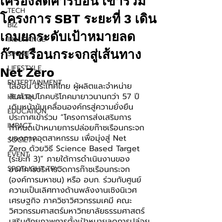
เครื่องลดคาร์บอน เข้าร่วม
TECH
โครงการ SBT ระยะที่ 3 เดิน
BIZ
เกมยกระดับเป้าหมายลด
INSURANCE
ก๊าซเรือนกระจกสู่เส้นทาง
SPORT
LIFESTYLE
Net Zero
ENTERTAINMENT
ไลอ้อน ประเทศไทย ผู้ผลิตและจำหน่าย
สินค้าอุปโภคบริโภคมายาวนานกว่า 57 ปี 
HEALTH
เดินหน้าขับเคลื่อนองค์กรสู่ความยั่งยืน 
EDUCATION
ประกาศเข้าร่วม “โครงการส่งเสริมการ
IMPACT
กำหนดเป้าหมายการปล่อยก๊าซเรือนกระจก
ของภาคอุตสาหกรรม เพื่อมุ่งสู่ Net 
SOCIETY
Zero ด้วยวิธี Science Based Target 
EVENT
(ระยะที่ 3)” ภายใต้การดำเนินงานของ
SPOTLIGHT TRY
องค์การบริหารจัดการก๊าซเรือนกระจก 
(องค์การมหาชน) หรือ อบก. ร่วมกับศูนย์
ความเป็นเลิศทางด้านพลังงานเชิงนิเวศ
เศรษฐกิจ ภาควิชาวิศวกรรมเคมี คณะ
วิศวกรรมศาสตร์มหาวิทยาลัยธรรมศาสตร์ 
เสริมศักยภาพการตั้งเป้าหมายลดการปล่อย