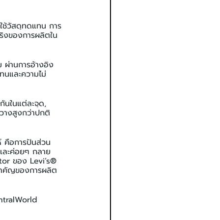
รใช้วัสดุทดแทน การ
จริงของการผลิตใน
 ผ่านการอ้างอิง
แทนและความไม่
กันในแต่ละจุด, 
วางสูงกว่าปกติ
์ คือการปันส่วน
 และค่อยๆ กลาย
ctor ของ Levi’s® 
ดสำคัญของการผลิต
ntralWorld