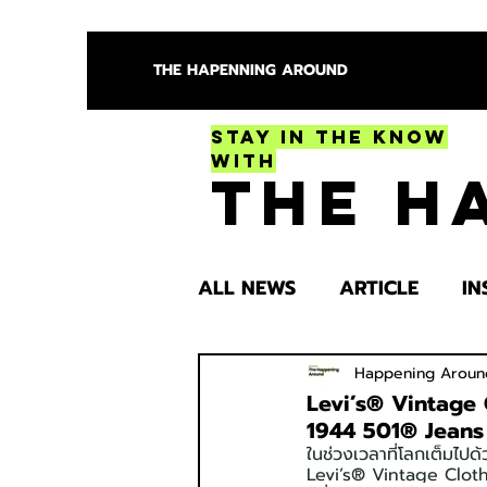
THE HAPENNING AROUND
Stay in the Know
With
The H
ALL NEWS
ARTICLE
IN
ENTERTAINMENT
HEA
Happening Aroun
Levi’s® Vintage 
1944 501® Jeans
ในช่วงเวลาที่โลกเต็มไปด
SPOTLIGHT TRY
Levi’s® Vintage Clothi