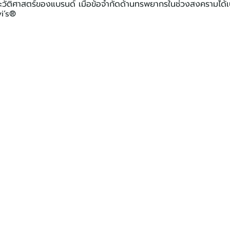
วัติศาสตร์ของแบรนด์ เมื่อข้อจำกัดด้านทรพยากรในช่วงสงครามได้เปล
i’s®