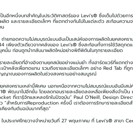
ายเป็นอีกหนึ่งบทสำคัญในประวัติศาสตร์ของ Levi’s® ซึ่งเต็มไปด้วยกา
รผลิต และรายละเอียดเล็กๆ ที่แตกต่างกันไปในแต่ละตัว สะท้อนความ
จน
่ายทอดความไม่สมบูรณ์แบบอันเป็นเสน่ห์ของการผลิตในยุคสงคราม
4 เพียงตัวเดียวจากคลังของ Levi’s® ซึ่งสะท้อนทั้งการใช้วัสดุทด
คนั้น ก่อนถูกนำกลับมาผลิตใหม่อย่างพิถีพิถันในทุกรายละเอียด
ยละเอียดที่อ้างอิงตามยุคสมัยอย่างแม่นยำ ทั้งฮาร์ดแวร์ที่แตกต่าง
ะเป๋าหลังเพื่อทดแทน รวมถึงรายละเอียดเล็กๆ อย่าง Red Tab ที่ถูก
ิตวิญญาณของการผลิตในช่วงสงครามอย่างสมบูรณ์
์ในยุคสงครามเหล่านี้พิเศษ นอกเหนือจากความไม่สมบูรณ์แบบอันมีเสน่ห
501® พัฒนาไปอีกขั้น โดยลดทอนรายละเอียดลงเหลือเพียงสิ่งจำเป็น
cket ที่เรารู้จักและหลงรักในปัจจุบัน” Paul O’Neill, Design Dire
ว “สำหรับการReproduction ครั้งนี้ เราต้องการรักษารายละเอีย
เคียงกับต้นฉบับมากที่สุด”
นประเทศไทยวางจำหน่ายวันที่ 27 พฤษภาคม ที่ Levi’s® สาขา Ce