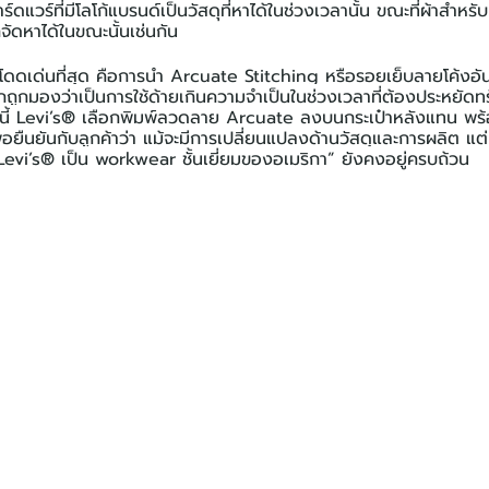
ดแวร์ที่มีโลโก้แบรนด์เป็นวัสดุที่หาได้ในช่วงเวลานั้น ขณะที่ผ้าสำหรับ
ถจัดหาได้ในขณะนั้นเช่นกัน
ี่โดดเด่นที่สุด คือการนำ Arcuate Stitching หรือรอยเย็บลายโค้งอ
กถูกมองว่าเป็นการใช้ด้ายเกินความจำเป็นในช่วงเวลาที่ต้องประหยัดท
ญนี้ Levi’s® เลือกพิมพ์ลวดลาย Arcuate ลงบนกระเป๋าหลังแทน พ
่อยืนยันกับลูกค้าว่า แม้จะมีการเปลี่ยนแปลงด้านวัสดุและการผลิต แ
Levi’s® เป็น workwear ชั้นเยี่ยมของอเมริกา” ยังคงอยู่ครบถ้วน