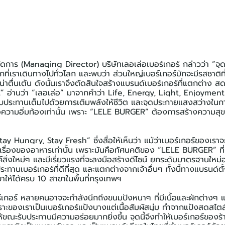
้จัดการ (Managing Director) บริษัทเลอเล่อเบอร์เกอร์ กล่าวว่า “จุด
่เราเดินทางไปทั่วโลก และพบว่า ส่วนใหญ่เบอร์เกอร์มักจะมีรสชาติท
ตื่นเต้น ดังนั้นเราจึงตัดสินใจสร้างแบรนด์เบอร์เกอร์ที่แตกต่าง สด
 อ่านว่า “เลอเล่อ” มาจากคำว่า Life, Energy, Light, Enjoymen
รับประทานเต็มไปด้วยการเติมพลังให้ชีวิต และจุดประกายแสงสว่างในการร
พื่อความอิ่มท้องเท่านั้น เพราะ “LELE BURGER” ต้องการสร้างความส
ay Hungry, Stay Fresh” ซึ่งสื่อให้เห็นว่า แม้ว่าเบอร์เกอร์ของเราจะ
ค่เรื่องของอาหารเท่านั้น เพราะมันคือทัศนคติของ “LELE BURGER” ที
สิ่งใหม่ๆ และมีเรี่ยวแรงที่จะลงมือสร้างดีไซน์ ยกระดับมาตรฐานใหม่
นเบอร์เกอร์ที่ดีที่สุด และแตกต่างจากเจ้าอื่นๆ ทั้งนี้ทางแบรนด์ตั้
ให้ได้ครบ 10 สาขาในพื้นที่กรุงเทพฯ
เกอร์ หลายคนอาจจะกำลังนึกถึงขนมปังหนาๆ ที่มีเนื้อและผักต่างๆ แต
พราะของเราเป็นเบอร์เกอร์แป้งบางแต่เนื้อสัมผัสนุ่ม ทำจากแป้งสดสไต
้ขณะรับประทานมีความอร่อยมากยิ่งขึ้น จุดนี้จึงทำให้เบอร์เกอร์ของร