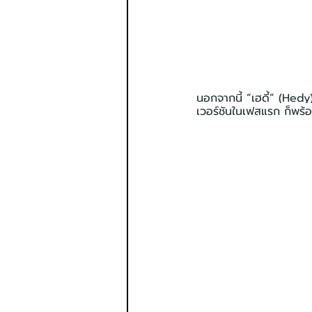
นอกจากนี้ “เฮดี้” (Hedy
เวอร์ชันในเฟสแรก ก็พร้อ