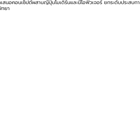
สนอคอนเซ็ปต์ผสานญี่ปุ่นโมเดิร์นและนีโอฟิวเจอร์ ยกระดับประสบกา
พัทยา