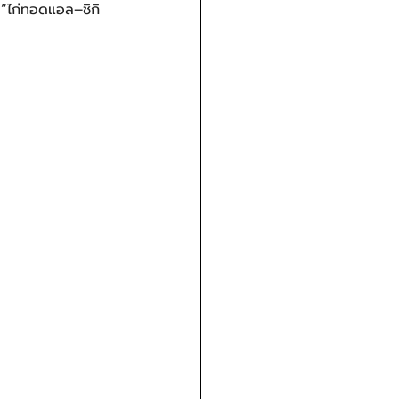
“ไก่ทอดแอล–ชิกิ 