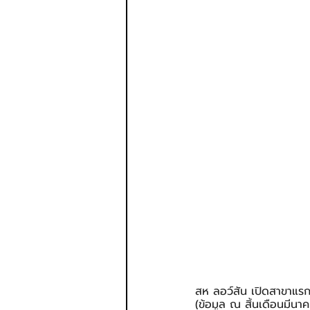
สห ลอว์สัน เปิดสาขาแรก
(ข้อมูล ณ สิ้นเดือนมี