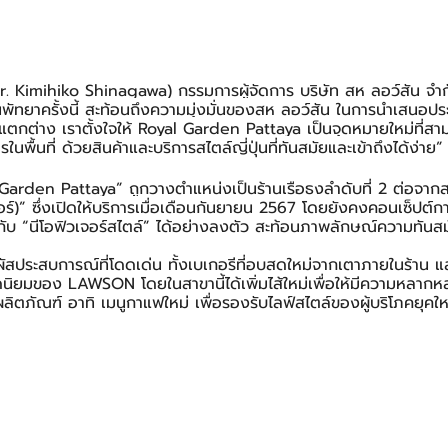
(Mr. Kimihiko Shinagawa) กรรมการผู้จัดการ บริษัท สห ลอว์สัน จำก
 ในพัทยาครั้งนี้ สะท้อนถึงความมุ่งมั่นของสห ลอว์สัน ในการนำเสนอป
แตกต่าง เราตั้งใจให้ Royal Garden Pattaya เป็นจุดหมายใหม่ที่สา
ารในพื้นที่ ด้วยสินค้าและบริการสไตล์ญี่ปุ่นที่ทันสมัยและเข้าถึงได้ง่าย”
rden Pattaya” ถูกวางตำแหน่งเป็นร้านเรือธงลำดับที่ 2 ต่อจาก
อร์)” ซึ่งเปิดให้บริการเมื่อเดือนกันยายน 2567 โดยยังคงคอนเซ็ปต
ข้ากับ “นีโอฟิวเจอร์สไตล์” ได้อย่างลงตัว สะท้อนภาพลักษณ์ความทันสม
ผัสประสบการณ์ที่โดดเด่น ทั้งเบเกอรีที่อบสดใหม่จากเตาภายในร้าน และข้
ยอดนิยมของ LAWSON โดยในสาขานี้ได้เพิ่มไส้ใหม่เพื่อให้มีความหลากหล
ลิตภัณฑ์ อาทิ เมนูกาแฟใหม่ เพื่อรองรับไลฟ์สไตล์ของผู้บริโภคยุคให