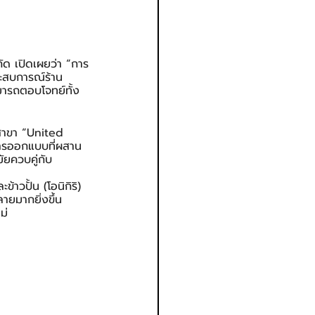
ัด เปิดเผยว่า “การ
ระสบการณ์ร้าน
มารถตอบโจทย์ทั้ง
สาขา “United 
์การออกแบบที่ผสาน 
ัยควบคู่กับ
าวปั้น (โอนิกิริ) 
ายมากยิ่งขึ้น 
ม่