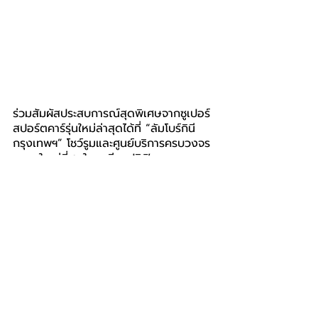
ร่วมสัมผัสประสบการณ์สุดพิเศษจากซูเปอร์
สปอร์ตคาร์รุ่นใหม่ล่าสุดได้ที่ “ลัมโบร์กินี 
กรุงเทพฯ” โชว์รูมและศูนย์บริการครบวงจร
ขนาดใหญ่ที่สุดในเอเชียแปซิฟิก ถนน
วิภาวดีรังสิต สอบถามรายละเอียดเพิ่มเติม
ได้ที่ 02-512-5111
Lamborghini
ลัมโบร์กินี
เรนาสโซ มอเตอร์
SOCIETY