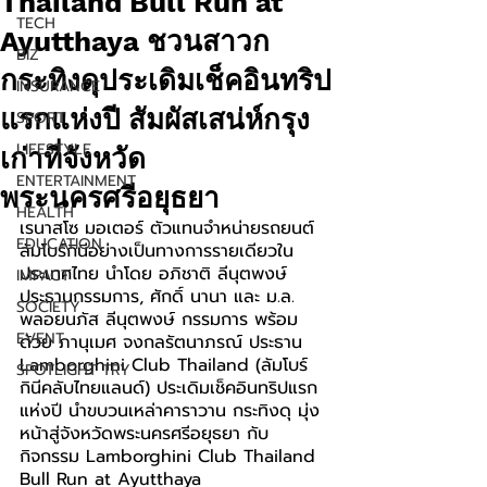
Thailand Bull Run at
TECH
Ayutthaya ชวนสาวก
BIZ
กระทิงดุประเดิมเช็คอินทริป
INSURANCE
แรกแห่งปี สัมผัสเสน่ห์กรุง
SPORT
LIFESTYLE
เก่าที่จังหวัด
ENTERTAINMENT
พระนครศรีอยุธยา
HEALTH
เรนาสโซ มอเตอร์ ตัวแทนจำหน่ายรถยนต์
EDUCATION
ลัมโบร์กินีอย่างเป็นทางการรายเดียวใน
ประเทศไทย นำโดย อภิชาติ ลีนุตพงษ์ 
IMPACT
ประธานกรรมการ, ศักดิ์ นานา และ ม.ล. 
SOCIETY
พลอยนภัส ลีนุตพงษ์ กรรมการ พร้อม
EVENT
ด้วย ภานุเมศ จงกลรัตนาภรณ์ ประธาน 
Lamborghini Club Thailand (ลัมโบร์
SPOTLIGHT TRY
กินีคลับไทยแลนด์) ประเดิมเช็คอินทริปแรก
แห่งปี นำขบวนเหล่าคาราวาน กระทิงดุ มุ่ง
หน้าสู่จังหวัดพระนครศรีอยุธยา กับ
กิจกรรม Lamborghini Club Thailand 
Bull Run at Ayutthaya