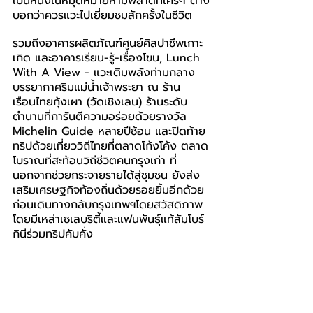
เป็นหนึ่งในหมุดหมายห้ามพลาดที่ใครๆ ต่าง
บอกว่าควรแวะไปเยี่ยมชมสักครั้งในชีวิต
รวมถึงอาคารผลิตภัณฑ์ศูนย์ศิลปาชีพเกาะ
เกิด และอาคารเรียน-รู้-เรื่องโขน, Lunch 
With A View - แวะเติมพลังท่ามกลาง
บรรยากาศริมแม่น้ำเจ้าพระยา ณ ร้าน
เรือนไทยกุ้งเผา (วัดเชิงเลน) ร้านระดับ
ตำนานที่การันตีความอร่อยด้วยรางวัล 
Michelin Guide หลายปีซ้อน และปิดท้าย
ทริปด้วยเที่ยววิถีไทยที่ตลาดโก้งโค้ง ตลาด
โบราณที่สะท้อนวิถีชีวิตคนกรุงเก่า ที่
นอกจากช่วยกระจายรายได้สู่ชุมชน ยังส่ง
เสริมเศรษฐกิจท้องถิ่นด้วยรอยยิ้มอีกด้วย 
ก่อนเดินทางกลับกรุงเทพฯโดยสวัสดิภาพ 
โดยมีเหล่าเซเลบริตี้และแฟนพันธุ์แท้ลัมโบร์
กินีร่วมทริปคับคั่ง