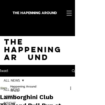
THE HAPENNING AROUND
Stay in the Know With
The
Happening
Ar und
โพสต์
ALL NEWS
Happening Around
ALL NEWS
19 เม.ย.
Lamborghini Club
ARTICLE
INSIGHT