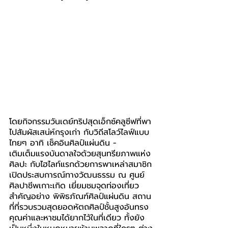
โดยกิจกรรมวันเดย์ทริปสุดเอ็กซ์คลูซีฟที่พา
ไปสัมผัสเสน่ห์กรุงเก่า กับวิถีสโลว์ไลฟ์แบบ
ไทยๆ อาทิ เช็คอินศิลป์แผ่นดิน -
เติมเต็มแรงบันดาลใจด้วยสุนทรียภาพแห่ง
ศิลปะ กับไฮไลท์แรกด้วยการพาเหล่าสมาชิก
เปิดประสบการณ์ทางวัฒนธรรม ณ ศูนย์
ศิลปาชีพเกาะเกิด เยี่ยมชมจุดท่องเที่ยว
สำคัญอย่าง พิพิธภัณฑ์ศิลป์แผ่นดิน สถาน
ที่ที่รวบรวมสุดยอดหัตถศิลป์ชั้นสูงอันทรง
คุณค่าและหาชมได้ยากไว้ในที่เดียว ทั้งยัง