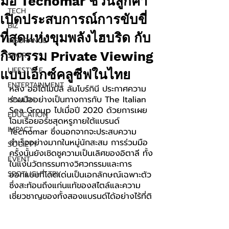
มือ Tecnomar ชวนลูกค้า
TECH
เปิดประสบการณ์การขับขี่
BIZ
ที่สุดแห่งขุมพลังไฮบริด กับ
INSURANCE
กิจกรรม Private Viewing
SPORT
LIFESTYLE
แบบเอ็กซ์คลูซีฟในไทย
ENTERTAINMENT
หลัง ออโตโมบิลิ ลัมโบร์กินี ประกาศความ
ร่วมมืออย่างเป็นทางการกับ The Italian 
HEALTH
Sea Group ไปเมื่อปี 2020 ด้วยการเผย
EDUCATION
โฉมเรือยอร์ชสุดหรูภายใต้แบรนด์ 
IMPACT
Tecnomar ซึ่งนอกจากจะประสบความ
สำเร็จอย่างมากในหมู่นักสะสม การร่วมมือ
SOCIETY
ครั้งนั้นยังเชิดชูความเป็นเลิศของอิตาลี ทั้ง
EVENT
ในแง่นวัตกรรมทางวิศวกรรมและการ
SPOTLIGHT TRY
ออกแบบที่โดดเด่นเป็นเอกลักษณ์เฉพาะตัว 
ซึ่งสะท้อนถึงแก่นแท้ของสไตล์และความ
เชี่ยวชาญของทั้งสองแบรนด์ได้อย่างไร้ที่ติ