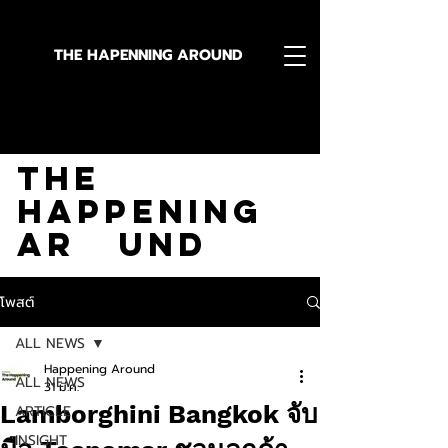
THE HAPENNING AROUND
Stay in the Know With
The
Happening
Ar und
โพสต์
ALL NEWS
Happening Around
ALL NEWS
31 มี.ค.
Lamborghini Bangkok จับ
ARTICLE
INSIGHT