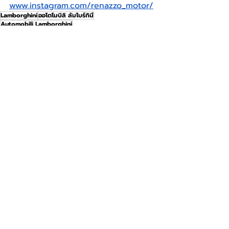
www.instagram.com/renazzo_motor/
Lamborghini
ออโตโมบิลิ ลัมโบร์กินี
Automobili Lamborghini
LIFESTYLE
โพสต์ล่าสุด
ดูทั้งหมด