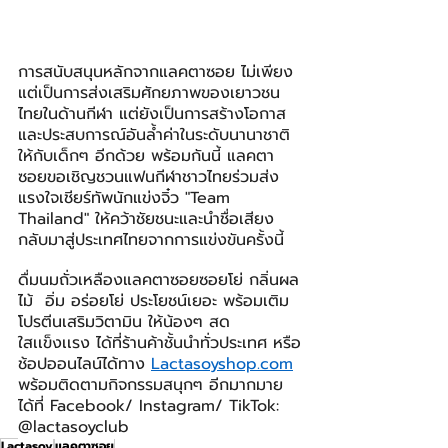
การสนับสนุนหลักจากแลคตาซอย ไม่เพียง
แต่เป็นการส่งเสริมศักยภาพของเยาวชน
ไทยในด้านกีฬา แต่ยังเป็นการสร้างโอกาส
และประสบการณ์อันล้ำค่าในระดับนานาชาติ
ให้กับเด็กๆ อีกด้วย พร้อมกันนี้ แลคตา
ซอยขอเชิญชวนแฟนกีฬาชาวไทยร่วมส่ง
แรงใจเชียร์ทัพนักแข่งจิ๋ว "Team 
Thailand" ให้คว้าชัยชนะและนำชื่อเสียง
กลับมาสู่ประเทศไทยจากการแข่งขันครั้งนี้
ดื่มนมถั่วเหลืองแลคตาซอยซอยโย่ กลิ่นผล
ไม้  อิ่ม อร่อยโย่ ประโยชน์เยอะ พร้อมเติม
โปรตีนเสริมวิตามิน ให้น้องๆ สด
ใสเเข็งเเรง ได้ที่ร้านค้าชั้นนำทั่วประเทศ หรือ
ช้อปออนไลน์ได้ทาง 
Lactasoyshop.com
พร้อมติดตามกิจกรรมสนุกๆ อีกมากมาย 
ได้ที่ Facebook/ Instagram/ TikTok: 
@lactasoyclub
Lactasoy
แลคตาซอย