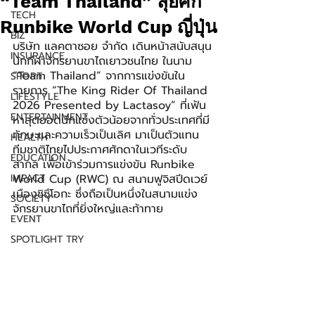
“Team Thailand” ลุยศึก
TECH
Runbike World Cup ญี่ปุ่น
BIZ
บริษัท แลคตาซอย จำกัด เดินหน้าสนับสนุน
INSURANCE
นักกีฬาจักรยานขาไถเยาวชนไทย ในนาม 
“Team Thailand” จากการแข่งขันใน
SPORT
รายการ “The King Rider Of Thailand 
LIFESTYLE
2026 Presented by Lactasoy” ที่เฟ้น
ENTERTAINMENT
หาสุดยอดนักแข่งตัวน้อยจากทั่วประเทศที่มี
ทักษะและความเร็วเป็นเลิศ มาเป็นตัวแทน
HEALTH
ทีมชาติไทยไปประกาศศักดาในเวทีระดับ
EDUCATION
สากล เพื่อเข้าร่วมการแข่งขัน Runbike 
IMPACT
World Cup (RWC) ณ สนามฟูจิสปีดเวย์ 
เมืองชิซึโอกะ ซึ่งถือเป็นหนึ่งในสนามแข่ง
SOCIETY
จักรยานขาไถที่ยิ่งใหญ่และท้าทาย
EVENT
SPOTLIGHT TRY