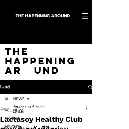
THE HAPENNING AROUND
Stay in the Know With
The
Happening
Ar und
โพสต์
ALL NEWS
Happening Around
ALL NEWS
28 มิ.ย.
Lactasoy Healthy Club
ARTICLE
INSIGHT