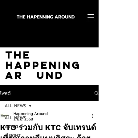
THE HAPENNING AROUND
Stay in the Know With
The
Happening
Ar und
โพสต์
ALL NEWS
Happening Around
ALL NEWS
2 มิ.ย. 2568
KTO ร่วมกับ KTC จับเทรนด์
ARTICLE
INSIGHT