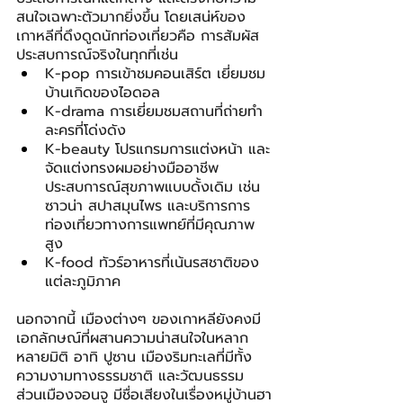
สนใจเฉพาะตัวมากยิ่งขึ้น โดยเสน่ห์ของ
เกาหลีที่ดึงดูดนักท่องเที่ยวคือ การสัมผัส
ประสบการณ์จริงในทุกที่เช่น
K-pop การเข้าชมคอนเสิร์ต เยี่ยมชม
บ้านเกิดของไอดอล
K-drama การเยี่ยมชมสถานที่ถ่ายทำ
ละครที่โด่งดัง
K-beauty โปรแกรมการแต่งหน้า และ
จัดแต่งทรงผมอย่างมืออาชีพ 
ประสบการณ์สุขภาพแบบดั้งเดิม เช่น 
ซาวน่า สปาสมุนไพร และบริการการ
ท่องเที่ยวทางการแพทย์ที่มีคุณภาพ
สูง
K-food ทัวร์อาหารที่เน้นรสชาติของ
แต่ละภูมิภาค
นอกจากนี้ เมืองต่างๆ ของเกาหลียังคงมี
เอกลักษณ์ที่ผสานความน่าสนใจในหลาก
หลายมิติ อาทิ ปูซาน เมืองริมทะเลที่มีทั้ง
ความงามทางธรรมชาติ และวัฒนธรรม 
ส่วนเมืองจอนจู มีชื่อเสียงในเรื่องหมู่บ้านฮา