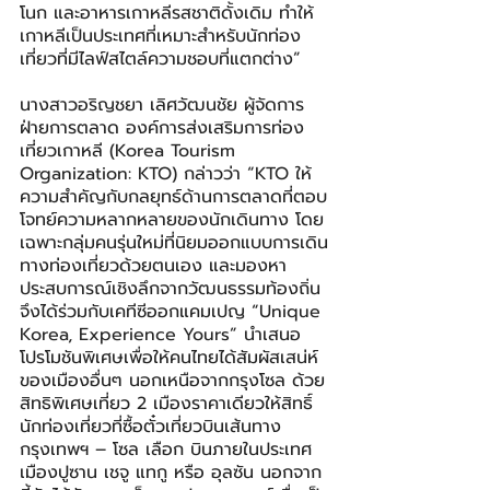
โนก และอาหารเกาหลีรสชาติดั้งเดิม ทำให้
เกาหลีเป็นประเทศที่เหมาะสำหรับนักท่อง
เที่ยวที่มีไลฟ์สไตล์ความชอบที่แตกต่าง”
นางสาวอริญชยา เลิศวัฒนชัย ผู้จัดการ
ฝ่ายการตลาด องค์การส่งเสริมการท่อง
เที่ยวเกาหลี (Korea Tourism 
Organization: KTO) กล่าวว่า “KTO ให้
ความสำคัญกับกลยุทธ์ด้านการตลาดที่ตอบ
โจทย์ความหลากหลายของนักเดินทาง โดย
เฉพาะกลุ่มคนรุ่นใหม่ที่นิยมออกแบบการเดิน
ทางท่องเที่ยวด้วยตนเอง และมองหา
ประสบการณ์เชิงลึกจากวัฒนธรรมท้องถิ่น
จึงได้ร่วมกับเคทีซีออกแคมเปญ “Unique 
Korea, Experience Yours” นำเสนอ
โปรโมชันพิเศษเพื่อให้คนไทยได้สัมผัสเสน่ห์
ของเมืองอื่นๆ นอกเหนือจากกรุงโซล ด้วย
สิทธิพิเศษเที่ยว 2 เมืองราคาเดียวให้สิทธิ์
นักท่องเที่ยวที่ซื้อตั๋วเที่ยวบินเส้นทาง
กรุงเทพฯ – โซล เลือก บินภายในประเทศ
เมืองปูซาน เชจู แทกู หรือ อุลซัน นอกจาก