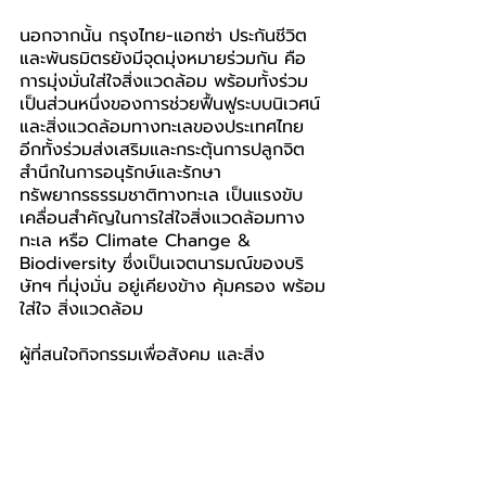
นอกจากนั้น กรุงไทย-แอกซ่า ประกันชีวิต 
และพันธมิตรยังมีจุดมุ่งหมายร่วมกัน คือ
การมุ่งมั่นใส่ใจสิ่งแวดล้อม พร้อมทั้งร่วม
เป็นส่วนหนึ่งของการช่วยฟื้นฟูระบบนิเวศน์ 
และสิ่งแวดล้อมทางทะเลของประเทศไทย 
อีกทั้งร่วมส่งเสริมและกระตุ้นการปลูกจิต
สำนึกในการอนุรักษ์และรักษา
ทรัพยากรธรรมชาติทางทะเล เป็นแรงขับ
เคลื่อนสำคัญในการใส่ใจสิ่งแวดล้อมทาง
ทะเล หรือ Climate Change & 
Biodiversity ซึ่งเป็นเจตนารมณ์ของบริ
ษัทฯ ที่มุ่งมั่น อยู่เคียงข้าง คุ้มครอง พร้อม
ใส่ใจ สิ่งแวดล้อม
ผู้ที่สนใจกิจกรรมเพื่อสังคม และสิ่ง
แวดล้อมของบริษัทฯ สามารถติดตามราย
ละเอียดได้ที่ 
www.facebook.com/Hearts.in.action.
volunteers
 หรือ โทร 1159
กรุงไทย-แอกซ่า ประกันชีวิต
KTAXA