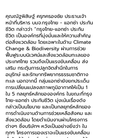
คุณณัฐพิสิษฐ์ ครุฑครองชัย ประธานเจ้า
หน้าที่บริหาร บมจ.กรุงไทย - แอกซ่า ประกัน
ชีวิต กล่าวว่า “กรุงไทย-แอกซ่า ประกัน
ชีวิต เป็นองค์กรที่มุ่งมั่นและให้ความสำคัญ
ต่อสิ่งแวดล้อม โดยเฉพาะในด้าน Climate 
Change & Biodiversity ผ่านการช่วย
ฟื้นฟูระบบนิเวศน์และสิ่งแวดล้อมทะเลของ
ประเทศไทย รวมถึงเป็นแรงขับเคลื่อน ส่ง
เสริม กระตุ้นการปลูกจิตสำนึกในการ
อนุรักษ์ และรักษาทรัพยากรธรรมชาติทาง
ทะเล นอกจากนี้ กลุ่มแอกซ่ายังยกประเด็น
การเปลี่ยนแปลงสภาพภูมิอากาศให้เป็น 1 
ใน 5 กลยุทธ์หลักขององค์กร ในขณะที่กรุง
ไทย-แอกซ่า ประกันชีวิต มุ่งเน้นเรื่องดัง
กล่าวเป็นนโยบาย และเป็นกลยุทธ์หลักของ
การดำเนินงานด้านการช่วยเหลือสังคม และ
สิ่งแวดล้อม โดยดำเนินงานผ่านโครงการ
ต่างๆ ซึ่งบริษัทฯ หวังเป็นอย่างยิ่งว่า ใน
ทุกๆ โครงการของเราจะเป็นแรงขับเคลื่อน