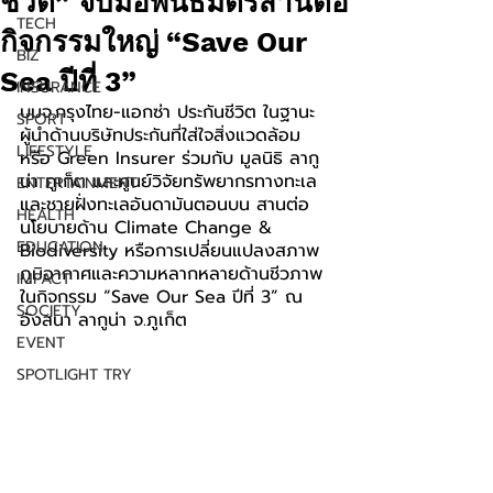
ชีวิต” จับมือพันธมิตรสานต่อ
TECH
กิจกรรมใหญ่ “Save Our
BIZ
Sea ปีที่ 3”
INSURANCE
บมจ.กรุงไทย-แอกซ่า ประกันชีวิต ในฐานะ
SPORT
ผู้นำด้านบริษัทประกันที่ใส่ใจสิ่งแวดล้อม 
LIFESTYLE
หรือ Green Insurer ร่วมกับ มูลนิธิ ลากู
น่า ภูเก็ต และศูนย์วิจัยทรัพยากรทางทะเล
ENTERTAINMENT
และชายฝั่งทะเลอันดามันตอนบน สานต่อ
HEALTH
นโยบายด้าน Climate Change & 
EDUCATION
Biodiversity หรือการเปลี่ยนแปลงสภาพ
ภูมิอากาศและความหลากหลายด้านชีวภาพ 
IMPACT
ในกิจกรรม “Save Our Sea ปีที่ 3” ณ 
SOCIETY
อังสนา ลากูน่า จ.ภูเก็ต
EVENT
SPOTLIGHT TRY