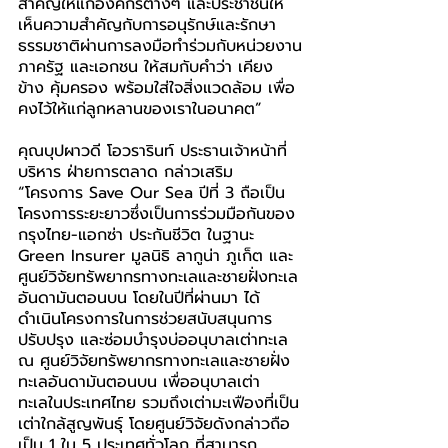
สำคัญให้แก่องค์กรต่างๆ และประชาชนให้
เห็นความสำคัญกับการอนุรักษ์และรักษา
ธรรมชาติผ่านการลงมือทำร่วมกับหน่วยงาน
ภาครัฐ และเอกชน ให้สมกับคำว่า เคียง
ข้าง คุ้มครอง พร้อมใส่ใจสิ่งแวดล้อม เพื่อ
คงไว้ให้แก่ลูกหลานของเราในอนาคต”
คุณบุปผาวดี โอวรารินท์ ประธานเจ้าหน้าที่
บริหาร ฝ่ายการตลาด กล่าวเสริม 
“โครงการ Save Our Sea ปีที่ 3 ถือเป็น
โครงการระยะยาวซึ่งเป็นการร่วมมือกันของ
กรุงไทย-แอกซ่า ประกันชีวิต ในฐานะ 
Green Insurer มูลนิธิ ลากูน่า ภูเก็ต และ
ศูนย์วิจัยทรัพยากรทางทะเลและชายฝั่งทะเล
อันดามันตอนบน โดยในปีที่ผ่านมา ได้
ดำเนินโครงการในการช่วยสนับสนุนการ
ปรับปรุง และซ่อมบำรุงบ่ออนุบาลเต่าทะเล 
ณ ศูนย์วิจัยทรัพยากรทางทะเลและชายฝั่ง
ทะเลอันดามันตอนบน เพื่ออนุบาลเต่า
ทะเลในประเทศไทย รวมถึงเต่ามะเฟืองที่เป็น
เต่าใกล้สูญพันธุ์ โดยศูนย์วิจัยดังกล่าวถือ
เป็น 1 ใน 5 ประเทศทั่วโลก ที่สามารถ