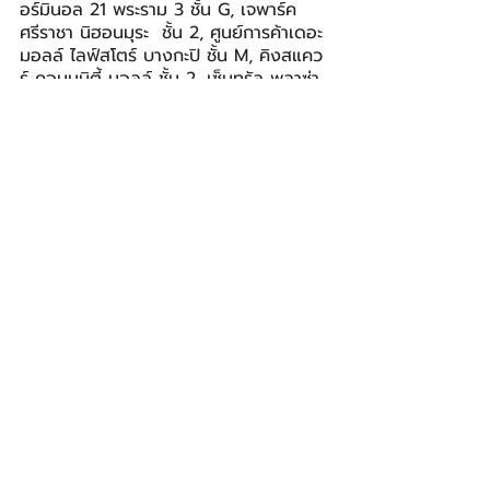
อร์มินอล 21 พระราม 3 ชั้น G, เจพาร์ค 
ศรีราชา นิฮอนมุระ  ชั้น 2, ศูนย์การค้าเดอะ 
มอลล์ ไลฟ์สโตร์ บางกะปิ ชั้น M, คิงสแคว
ร์ คอมมูนิตี้ มอลล์ ชั้น 2, เซ็นทรัล พลาซ่า 
ลาดพร้าว ชั้น 2 และสาขาล่าสุด เซ็นทรัล 
ปิ่นเกล้า ชั้น 1
ลูกค้าที่ชื่นชอบสินค้าแบรนด์เนมมือสอง
จาก KOMEHYO สามารถมาเลือกช้อป
สินค้าที่หน้าร้าน หรือเลือกชมสินค้าผ่านทาง
เว็บไซต์ 
www.komehyo.co.th
 หรือทาง 
Facebook: Komehyo Thailand
KOMEHYO
โคเมเฮียว
BIZ
โพสต์ล่าสุด
ดูทั้งหมด