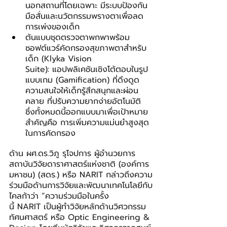
นอกสถานที่โดยเฉพาะ มีระบบป้องกัน
มือสั่นและนวัตกรรมพรางตาเพื่อลด
การเพ่งของเด็ก
ต้นแบบชุดตรวจตาพกพาพร้อม
ซอฟต์แวร์คัดกรองสุขภาพตาสำหรับ
เด็ก (Klyka Vision 
Suite): แอปพลิเคชันเชิงโต้ตอบในรูป
แบบเกม (Gamification) ที่ดึงดูด
ความสนใจให้เด็กรู้สึกสนุกและผ่อน
คลาย ที่ปรับความยากง่ายอัตโนมัติ 
ซึ่งทั้งหมดนี้ออกแบบมาเพื่อเป้าหมาย
สำคัญคือ การเพิ่มความแม่นยำสูงสุด
ในการคัดกรอง
ด้าน ผศ.ดร.วิภู รุโจปการ ผู้อำนวยการ
สถาบันวิจัยดาราศาสตร์แห่งชาติ (องค์การ
มหาชน) (สดร.) หรือ NARIT กล่าวถึงความ
ร่วมมือด้านการวิจัยและพัฒนาเทคโนโลยีกับ
ไคลก้าว่า “ความร่วมมือในครั้ง
นี้ NARIT เป็นผู้ทำวิจัยหลักด้านวิศวกรรม
ทัศนศาสตร์ หรือ Optic Engineering & 