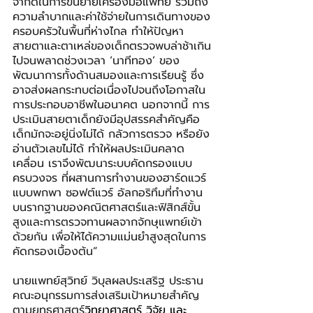
จำกัดในการขนย้ายเครื่องมือแพทย์ รวมถึง
ความลำบากและค่าใช้จ่ายในการเดินทางของ
ครอบครัวในพื้นที่ห่างไกล ทำให้ปัญหา
สายตาและตาเหล่ของเด็กตรวจพบล่าช้าเกิน
ไปจนพลาดช่วงเวลา ‘นาทีทอง’ ของ
พัฒนาการทั้งด้านสมองและการเรียนรู้ ซึ่ง
อาจส่งผลกระทบต่อเนื่องไปจนถึงโอกาสใน
การประกอบอาชีพในอนาคต นอกจากนี้ การ
ประเมินสายตาเด็กยังมีอุปสรรคสำคัญคือ 
เด็กมักจะอยู่นิ่งไม่ได้ กลัวการตรวจ หรือยัง
อ่านตัวเลขไม่ได้ ทำให้ผลประเมินคลาด
เคลื่อน เราจึงพัฒนาระบบคัดกรองแบบ
ครบวงจร ที่ผสานการทำงานของฮาร์ดแวร์
แบบพกพา ซอฟต์แวร์ อัลกอริทึมที่ทำงาน
บนรากฐานของคณิตศาสตร์และฟิสิกส์ขั้น
สูงและการตรวจทานผลจากจักษุแพทย์เข้า
ด้วยกัน เพื่อให้ได้ความแม่นยำสูงสุดในการ
คัดกรองเบื้องต้น”
นายแพทย์สุวิทย์ วิบุลผลประเสริฐ ประธาน
คณะอนุกรรมการส่งเสริมเป้าหมายสำคัญ
ตามยุทธศาสตร์
วิทยาศาสตร์ วิจัย และ