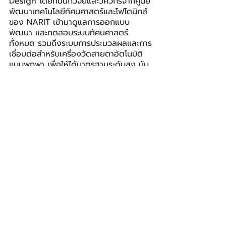
Design โดยทีมนักวิจัยและวิศวกรจากศูนย์
พัฒนาเทคโนโลยีทัศนศาสตร์และโฟโตนิกส์
ของ NARIT เข้ามาดูแลการออกแบบ 
พัฒนา และทดสอบระบบทัศนศาสตร์
ทั้งหมด รวมถึงระบบการประมวลผลและการ
เชื่อมต่อสำหรับเครื่องวัดสายตาอัตโนมัติ
แบบพกพา เพื่อให้ได้มาตรฐานระดับสูง นับ
เป็นการประยุกต์ใช้ความสามารถจากงาน
วิจัยและวิศวกรรมขั้นแนวหน้า 
หรือ Frontier Research ระดับโลก ไปสู่
การสนับสนุนการสร้างนวัตกรรมใน
อุตสาหกรรมมูลค่าสูงอื่นๆ เช่น 
อุตสาหกรรมเครื่องมือแพทย์ หรือ Med 
Tech สอดคล้องกับ
แนวคิด Astronomy+ หรือการใช้ประโยชน์
จากงานวิจัยดาราศาสตร์ไปสู่การสร้าง
ประโยชน์ที่จับต้องได้แก่เศรษฐกิจและสังคม
เพื่อประเทศไทย”
เพื่อยกระดับการดูแลให้ครอบคลุมทุกช่วง
วัย ไคลก้าได้ขยายการพัฒนานวัตกรรมสู่
กลุ่มผู้สูงอายุ รวมถึงซอฟต์แวร์ประเมิน