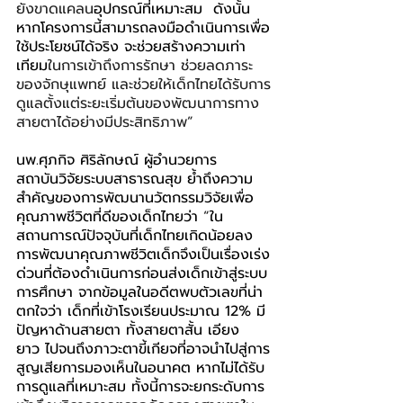
ยังขาดแคลน
อุปกรณ์ที่เหมาะสม  ดังนั้น
หากโครงการนี้สามารถลงมือดำเนินการเพื่อ
ใช้ประโยชน์ได้จริง จะช่วยสร้างความเท่า
เทียม
ในการเข้าถึงการรักษา ช่วยลดภาระ
ของจักษุแพทย์ และช่วยให้เด็กไทยได้รับการ
ดูแลตั้งแต่ระยะเริ่มต้นของพัฒนาการทาง
สายตาได้อย่างมีประสิทธิภาพ”
นพ.ศุภกิจ ศิริลักษณ์ ผู้อำนวยการ
สถาบันวิจัยระบบสาธารณสุข ย้ำถึงความ
สำคัญของการพัฒนานวัตกรรมวิจัยเพื่อ
คุณภาพชีวิตที่ดีของเด็กไทยว่า 
“
ใน
สถานการณ์ปัจจุบันที่เด็กไทยเกิดน้อยลง 
การพัฒนาคุณภาพชีวิตเด็กจึงเป็นเรื่องเร่ง
ด่วนที่ต้องดำเนินการก่อนส่งเด็กเข้าสู่ระบบ
การศึกษา จากข้อมูลในอดีตพบตัวเลขที่น่า
ตกใจว่า เด็กที่เข้าโรงเรียนประมาณ 12% มี
ปัญหาด้านสายตา ทั้งสายตาสั้น เอียง 
ยาว ไปจนถึงภาวะตาขี้เกียจที่อาจนำไปสู่การ
สูญเสียการมองเห็นในอนาคต หากไม่ได้รับ
การดูแลที่เหมาะสม ทั้งนี้การจะยกระดับการ