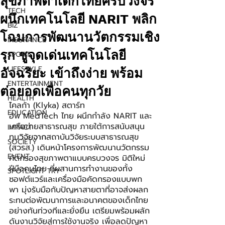
สุขภาพตาเด็กไทยครบวงจร
TECH
ผนึกเทคโนโลยี NARIT พลิก
BIZ
โฉมการพัฒนานวัตกรรมเชิง
INSURANCE
รุก ชูจุดเด่นเทคโนโลยี
SPORT
LIFESTYLE
อัจฉริยะ เข้าถึงง่าย พร้อม
ENTERTAINMENT
ต่อยอดเพื่อคนทุกวัย
HEALTH
ไคลก้า (Klyka) สตาร์ท
EDUCATION
อัพ MedTech ไทย ผนึกกำลัง NARIT และ
เครือข่ายสาธารณสุข ภายใต้การสนับสนุน
IMPACT
ทุน
วิจัยจาก
สถาบันวิจัยระบบสาธารณสุข 
SOCIETY
(สวรส.) เดินหน้าโครงการพัฒนานวัตกรรม
EVENT
คัดกรองสุขภาพตาแบบครบวงจร มิติใหม่
ฝีมือคนไทย ที่ผสานการทำงานของทั้ง
SPOTLIGHT TRY
ซอฟต์แวร์และเครื่องมือคัดกรองแบบพก
พา มุ่งรับมือกับปัญหาสายตาที่อาจส่งผลก
ระทบต่อพัฒนาการและอนาคตของเด็กไทย
อย่างทันท่วงทีและยั่งยืน เตรียมพร้อมผลัก
ดันงานวิจัยสู่การใช้งานจริง เพื่อลดปัญหา