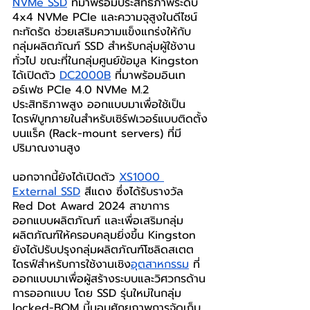
NVMe SSD
 ที่มาพร้อมประสิทธิภาพระดับ 
4x4 NVMe PCIe และความจุสูงในดีไซน์
กะทัดรัด ช่วยเสริมความแข็งแกร่งให้กับ
กลุ่มผลิตภัณฑ์ SSD สำหรับกลุ่มผู้ใช้งาน
ทั่วไป ขณะที่ในกลุ่มศูนย์ข้อมูล Kingston 
ได้เปิดตัว 
DC2000B
 ที่มาพร้อมอินเท
อร์เฟซ PCIe 4.0 NVMe M.2 
ประสิทธิภาพสูง ออกแบบมาเพื่อใช้เป็น
ไดรฟ์บูทภายในสำหรับเซิร์ฟเวอร์แบบติดตั้ง
บนแร็ค (Rack-mount servers) ที่มี
ปริมาณงานสูง
นอกจากนี้ยังได้เปิดตัว 
XS1000 
External SSD
 สีแดง ซึ่งได้รับรางวัล 
Red Dot Award 2024 สาขาการ
ออกแบบผลิตภัณฑ์ และเพื่อเสริมกลุ่ม
ผลิตภัณฑ์ให้ครอบคลุมยิ่งขึ้น Kingston 
ยังได้ปรับปรุงกลุ่มผลิตภัณฑ์โซลิดสเตต
ไดรฟ์สำหรับการใช้งานเชิง
อุตสาหกรรม
 ที่
ออกแบบมาเพื่อผู้สร้างระบบและวิศวกรด้าน
การออกแบบ โดย SSD รุ่นใหม่ในกลุ่ม 
locked-BOM นี้มอบศักยภาพการจัดเก็บ