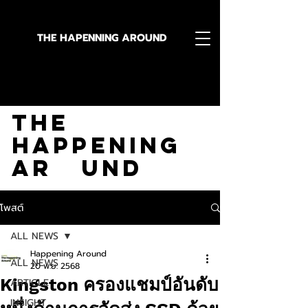
THE HAPENNING AROUND
Stay in the Know With
The
Happening
Ar und
โพสต์
ALL NEWS
Happening Around
ALL NEWS
20 พ.ย. 2568
Kingston ครองแชมป์อันดับ
ARTICLE
INSIGHT