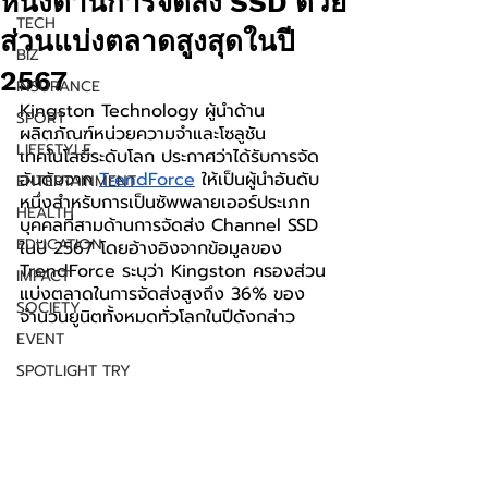
หนึ่งด้านการจัดส่ง SSD ด้วย
TECH
ส่วนแบ่งตลาดสูงสุดในปี
BIZ
2567
INSURANCE
Kingston Technology ผู้นำด้าน
SPORT
ผลิตภัณฑ์หน่วยความจำและโซลูชัน
LIFESTYLE
เทคโนโลยีระดับโลก ประกาศว่าได้รับการจัด
อันดับจาก 
TrendForce
 ให้เป็นผู้นำอันดับ
ENTERTAINMENT
หนึ่งสำหรับการเป็นซัพพลายเออร์ประเภท
HEALTH
บุคคลที่สามด้านการจัดส่ง Channel SSD 
EDUCATION
ในปี 2567 โดยอ้างอิงจากข้อมูลของ 
TrendForce ระบุว่า Kingston ครองส่วน
IMPACT
แบ่งตลาดในการจัดส่งสูงถึง 36% ของ
SOCIETY
จำนวนยูนิตทั้งหมดทั่วโลกในปีดังกล่าว
EVENT
SPOTLIGHT TRY