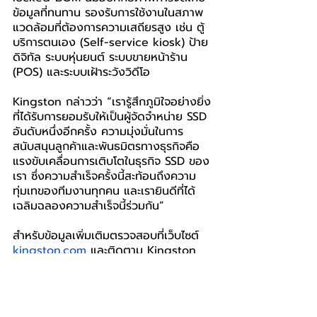
ข้อมูลที่ทนทาน รองรับการใช้งานในสภาพ
แวดล้อมที่ต้องการความเสถียรสูง เช่น ตู้
บริการตนเอง (Self-service kiosk) ป้าย
ดิจิทัล ระบบหุ่นยนต์ ระบบขายหน้าร้าน 
(POS) และระบบเฝ้าระวังวิดีโอ
Kingston กล่าวว่า
“เรารู้สึกภูมิใจอย่างยิ่ง
ที่ได้รับการยอมรับให้เป็นผู้จัดจำหน่าย SSD 
อันดับหนึ่งอีกครั้ง ความมุ่งมั่นในการ
สนับสนุนลูกค้าและพันธมิตรทางธุรกิจคือ
แรงขับเคลื่อนการเติบโตในธุรกิจ SSD ของ
เรา ซึ่งความสำเร็จครั้งนี้สะท้อนถึงความ
ทุ่มเทของทีมงานทุกคน และเรายินดีที่ได้
เฉลิมฉลองความสำเร็จนี้ร่วมกัน”
สำหรับข้อมูลเพิ่มเติมตรวจสอบที่เว็บไซต์ 
kingston.com
และติดตาม Kingston 
ได้ที่
Facebook: 
https://facebook.com/kingstonthail
and/
   และ YouTube: 
https://youtube.com/user/Kingston