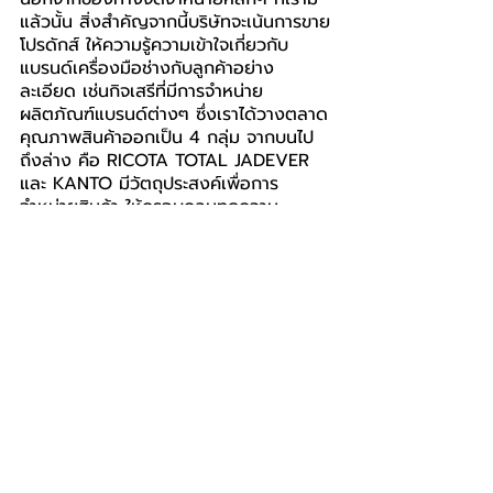
แล้วนั้น สิ่งสำคัญจากนี้บริษัทจะเน้นการขาย
โปรดักส์ ให้ความรู้ความเข้าใจเกี่ยวกับ
แบรนด์เครื่องมือช่างกับลูกค้าอย่าง
ละเอียด เช่นกิจเสรีที่มีการจำหน่าย
ผลิตภัณฑ์แบรนด์ต่างๆ ซึ่งเราได้วางตลาด
คุณภาพสินค้าออกเป็น 4 กลุ่ม จากบนไป
ถึงล่าง คือ RICOTA TOTAL JADEVER 
และ KANTO มีวัตถุประสงค์เพื่อการ
จำหน่ายสินค้า ให้ครอบคลุมทุกความ
ต้องการของตลาด สามารถตอบโจทย์ผู้ใช้
งานได้อย่างคุ้มค่า มีคุณภาพ ในราคาที่จับ
ต้องได้ และมั่นใจในเครื่องมือช่าง ที่มี
มาตรฐานของกิจเสรี” นายวีรชาติ กล่าว
สรุป
สนใจผลิตภัณฑ์สามารถติดตามได้ที่ 
Facebook: RICOTA THAILAND 
facebook.com/totaltools.thailand
หรือ เว็บไซต์ 
www.Totalthailand.net
กิจเสรีอินเตอร์เทรดดิ้ง
Kijseree
BIZ