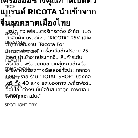
เครื่องมือช่างคุณภาพเปิดตัว
TECH
แบรนด์ RICOTA นำเข้าจาก
BIZ
จีนรุกตลาดเมืองไทย
INSURANCE
บริษัท กิจเสรีอินเตอร์เทรดดิ้ง จำกัด  เปิด
SPORT
ตัวสินค้าแบรนด์ใหม่ “RICOTA” 25V (ลิโค
LIFESTYLE
ต้า) ภายในงาน “Ricota For 
Professionals” เครื่องมือช่างไร้สาย 25 
ENTERTAINMENT
โวลต์ นำเข้าจากประเทศจีน สินค้าระดับ
HEALTH
พรีเมียม พร้อมบุกตลาดกลุ่มงานช่างมือ
EDUCATION
อาชีพ ผ่านช่องทางดีลเลอร์ทั่วประเทศกว่า 
1,000 ราย ร้าน “TOTAL SHOP” ของกิจ
IMPACT
เสรี ทั้ง 40 แห่ง และช่องทางแพล็ตฟอร์ม
SOCIETY
ออนไลน์ต่างๆ มั่นใจในสินค้าคุณภาพตอบ
โจทย์ทุกเซกเม้นต์
EVENT
SPOTLIGHT TRY