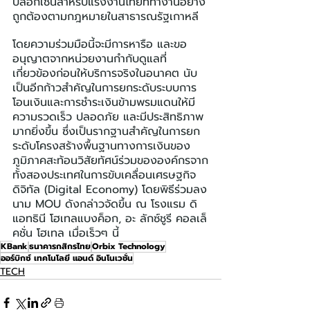
บล็อกเชนสำหรับแรงงานไทยที่ทำงานอย่าง
ถูกต้องตามกฎหมายในสาธารณรัฐเกาหลี
โดยความร่วมมือนี้จะมีการหารือ และขอ
อนุญาตจากหน่วยงานกำกับดูแลที่
เกี่ยวข้องก่อนให้บริการจริงในอนาคต นับ
เป็นอีกก้าวสำคัญในการยกระดับระบบการ
โอนเงินและการชำระเงินข้ามพรมแดนให้มี
ความรวดเร็ว ปลอดภัย และมีประสิทธิภาพ
มากยิ่งขึ้น ซึ่งเป็นรากฐานสำคัญในการยก
ระดับโครงสร้างพื้นฐานทางการเงินของ
ภูมิภาคสะท้อนวิสัยทัศน์ร่วมขององค์กรจาก
ทั้งสองประเทศในการขับเคลื่อนเศรษฐกิจ
ดิจิทัล (Digital Economy) โดยพิธีร่วมลง
นาม MOU ดังกล่าวจัดขึ้น ณ โรงแรม ดิ 
แอทธินี โฮเทลแบงค็อก, อะ ลักซ์ชูรี คอลเล็
คชั่น โฮเทล เมื่อเร็วๆ นี้
KBank
ธนาคารกสิกรไทย
Orbix Technology
ออร์บิกซ์ เทคโนโลยี แอนด์ อินโนเวชั่น
TECH