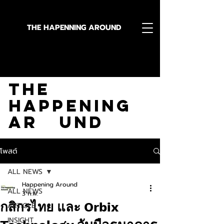
THE HAPENNING AROUND
Stay in the Know With
The
Happening
Ar und
โพสต์
ALL NEWS
Happening Around
ALL NEWS
3 ก.พ.
กสิกรไทย และ Orbix
ARTICLE
INSIGHT