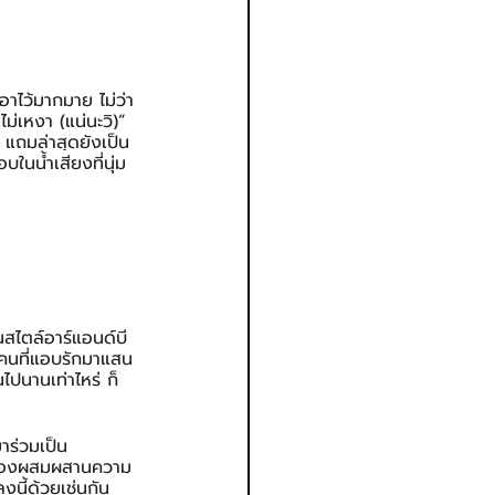
อาไว้มากมาย ไม่ว่า
่เหงา (แน่นะวิ)” 
แถมล่าสุดยังเป็น 
นน้ำเสียงที่นุ่ม 
สไตล์อาร์แอนด์บี 
องคนที่แอบรักมาแสน
ไปนานเท่าไหร่ ก็
าร่วมเป็น
ห้ลองผสมผสานความ
นี้ด้วยเช่นกัน 