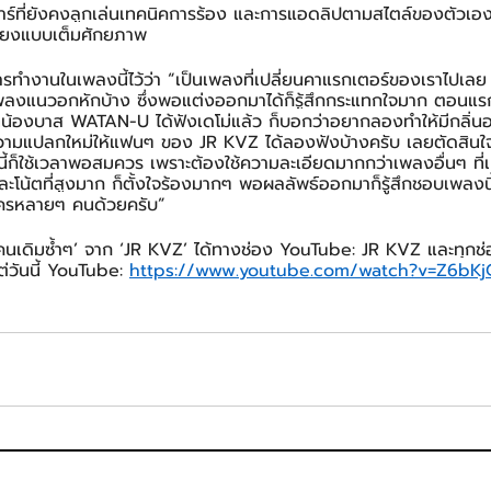
ร์ที่ยังคงลูกเล่นเทคนิคการร้อง และการแอดลิปตามสไตล์ของตัวเอง 
งเสียงแบบเต็มศักยภาพ
รทำงานในเพลงนี้ไว้ว่า “เป็นเพลงที่เปลี่ยนคาแรกเตอร์ของเราไปเลย ด้
พลงแนวอกหักบ้าง ซึ่งพอแต่งออกมาได้ก็รู้สึกกระแทกใจมาก ตอนแรก
ที่น้องบาส WATAN-U ได้ฟังเดโม่แล้ว ก็บอกว่าอยากลองทำให้มีกลิ่
งความแปลกใหม่ให้แฟนๆ ของ JR KVZ ได้ลองฟังบ้างครับ เลยตัดสินใ
ี้ก็ใช้เวลาพอสมควร เพราะต้องใช้ความละเอียดมากกว่าเพลงอื่นๆ ที่
และโน้ตที่สูงมาก ก็ตั้งใจร้องมากๆ พอผลลัพธ์ออกมาก็รู้สึกชอบเพลงนี
จใครหลายๆ คนด้วยครับ”
คนเดิมซ้ำๆ’ จาก ‘JR KVZ’ ได้ทางช่อง YouTube: JR KVZ และทุกช่
่วันนี้ YouTube: 
https://www.youtube.com/watch?v=Z6bK