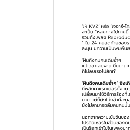
‘JR KVZ’
หรือ
‘เจอาร์-ไ
จะเป็น “หลงทางไปทางนี้
รวมถึงเพลง Reproduced 
1 ใน 24 คนสุดท้ายของรา
ละมุน มีความเป็นพิมพ์นิย
‘ฝันถึงคนคนเดิมซ้ำๆ
แม้เวลาเลยผ่านเนิ่นนานเท่
ก็ไม่ลบเธอไปสักที’
‘ฝันถึงคนเดิมซ้ำๆ’ ซิงเ
ที่พลิกคาแรกเตอร์ทั้งแ
เปลี่ยนมาใช้วิธีการร้อง
นาน แต่ก็ยังไม่กล้าที่จะ
ยังไม่สามารถลืมคนคนนั้น
นอกจากความเข้มข้นของเน
โปรดิวเซอร์ในส่วนของดน
เป็นร็อกเข้าไปในเพลงมาก