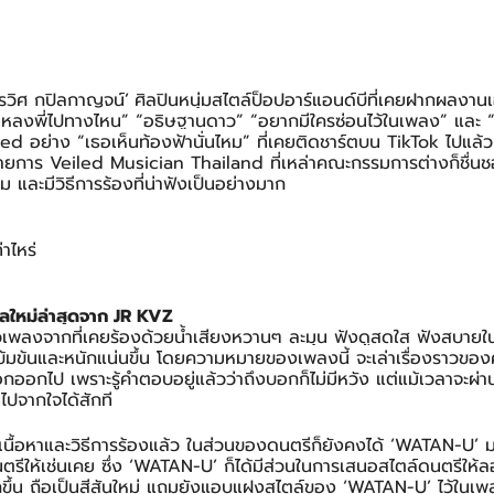
กรวิศ กปิลกาญจน์’
ศิลปินหนุ่มสไตล์ป็อปอาร์แอนด์บีที่เคยฝากผลงานเ
 หลงพี่ไปทางไหน” “อธิษฐานดาว” “อยากมีใครซ่อนไว้ในเพลง” และ “ไม
อย่าง “เธอเห็นท้องฟ้านั่นไหม” ที่เคยติดชาร์ตบน TikTok ไปแล้ว 
ยการ Veiled Musician Thailand ที่เหล่าคณะกรรมการต่างก็ชื่นชอบใ
ม และมีวิธีการร้องที่น่าฟังเป็นอย่างมาก
าไหร่
กิลใหม่ล่าสุดจาก JR KVZ
นวเพลงจากที่เคยร้องด้วยน้ำเสียงหวานๆ ละมุน ฟังดูสดใส ฟังสบายใน
ที่เข้มข้นและหนักแน่นขึ้น โดยความหมายของเพลงนี้ จะเล่าเรื่องราวข
บอกออกไป เพราะรู้คำตอบอยู่แล้วว่าถึงบอกก็ไม่มีหวัง แต่แม้เวลาจะผ่าน
ไปจากใจได้สักที
ื้อหาและวิธีการร้องแล้ว ในส่วนของดนตรีก็ยังคงได้ ‘WATAN-U’ ม
ตรีให้เช่นเคย ซึ่ง ‘WATAN-U’ ก็ได้มีส่วนในการเสนอสไตล์ดนตรีใ
ขึ้น ถือเป็นสีสันใหม่ แถมยังแอบแฝงสไตล์ของ ‘WATAN-U’ ไว้ในเพลง