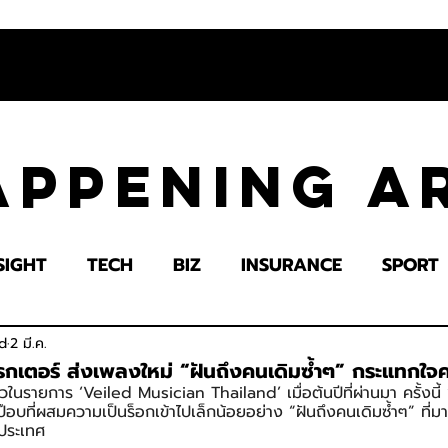
appening 
SIGHT
TECH
BIZ
INSURANCE
SPORT
LTH
EDUCATION
IMPACT
SOCIETY
E
d
2 มี.ค.
กเตอร์ ส่งเพลงใหม่ “ฝันถึงคนเดิมซ้ำๆ” กระแทกใจ
วในรายการ ‘Veiled Musician Thailand’ เมื่อต้นปีที่ผ่านมา ครั้งนี
ป๊อบที่ผสมความเป็นร็อกเข้าไปเล็กน้อยอย่าง “ฝันถึงคนเดิมซ้ำๆ” ที่
ประเทศ