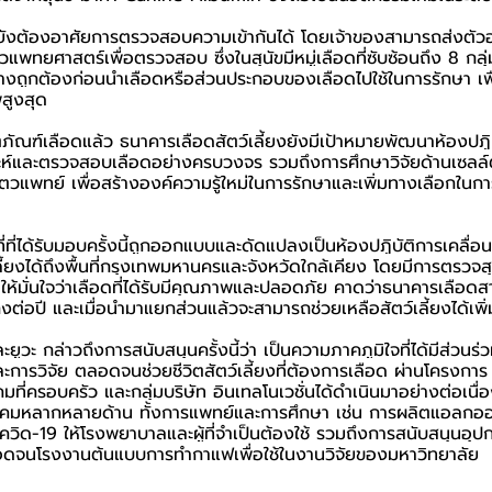
ือดยังต้องอาศัยการตรวจสอบความเข้ากันได้ โดยเจ้าของสามารถส่งตัว
ัตวแพทยศาสตร์เพื่อตรวจสอบ ซึ่งในสุนัขมีหมู่เลือดที่ซับซ้อนถึง 8 กลุ
างถูกต้องก่อนนำเลือดหรือส่วนประกอบของเลือดไปใช้ในการรักษา เพื
สูงสุด
ภัณฑ์เลือดแล้ว ธนาคารเลือดสัตว์เลี้ยงยังมีเป้าหมายพัฒนาห้องปฏิ
ะห์และตรวจสอบเลือดอย่างครบวงจร รวมถึงการศึกษาวิจัยด้านเซลล์
ตวแพทย์ เพื่อสร้างองค์ความรู้ใหม่ในการรักษาและเพิ่มทางเลือกในก
ที่ที่ได้รับมอบครั้งนี้ถูกออกแบบและดัดแปลงเป็นห้องปฏิบัติการเคลื่
ลี้ยงได้ถึงพื้นที่กรุงเทพมหานครและจังหวัดใกล้เคียง โดยมีการตรวจสุ
พื่อให้มั่นใจว่าเลือดที่ได้รับมีคุณภาพและปลอดภัย คาดว่าธนาคารเลื
ุงต่อปี และเมื่อนำมาแยกส่วนแล้วจะสามารถช่วยเหลือสัตว์เลี้ยงได้เพิ่
ยูวะ กล่าวถึงการสนับสนุนครั้งนี้ว่า เป็นความภาคภูมิใจที่ได้มีส่วน
ะการวิจัย ตลอดจนช่วยชีวิตสัตว์เลี้ยงที่ต้องการเลือด ผ่านโครงการ
ี่ครอบครัว และกลุ่มบริษัท อินเทลโนเวชั่นได้ดำเนินมาอย่างต่อเนื่อง
ังคมหลากหลายด้าน ทั้งการแพทย์และการศึกษา เช่น การผลิตแอลกอฮ
ควิด-19 ให้โรงพยาบาลและผู้ที่จำเป็นต้องใช้ รวมถึงการสนับสนุนอุ
ดจนโรงงานต้นแบบการทำกาแฟเพื่อใช้ในงานวิจัยของมหาวิทยาลัย