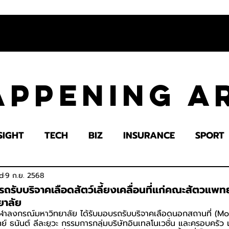
appening 
SIGHT
TECH
BIZ
INSURANCE
SPORT
LTH
EDUCATION
IMPACT
SOCIETY
E
d
9 ก.ย. 2568
รถรับบริจาคเลือดสัตว์เลี้ยงเคลื่อนที่แก่คณะสัตวแพ
ยาลัย
าลงกรณ์มหาวิทยาลัย ได้รับมอบรถรับบริจาคเลือดนอกสถานที่ (M
 ธนันต์ ลีละยูวะ กรรมการกลุ่มบริษัทอินเทลโนเวชั่น และครอบครัว 