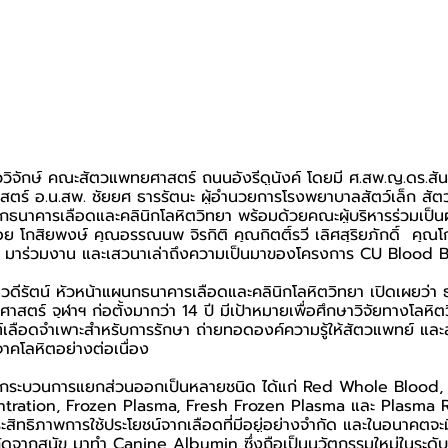
ววิจักษ์ คณะสัตวแพทยศาสตร์ ถนนอังรีดูนังค์ โดยมี ศ.สพ.ญ.ดร.สันน
์ อ.น.สพ. ชัยยศ ธารรัตนะ ผู้อำนวยการโรงพยาบาลสัตว์เล็ก สัต
ผนกธนาคารเลือดและคลินิกโลหิตวิทยา พร้อมด้วยคณะผู้บริหารร่วมเป็นผ
อย โกสิยพงษ์ คุณอรรณนพ จิรกิติ คุณกิตติ์รวี เลิศสุริยภักดิ์  คุณ
า มาร่วมงาน และเสวนาเล่าถึงความเป็นมาของโครงการ CU Blood 
วดีรัตน์ หัวหน้าแผนกธนาคารเลือดและคลินิกโลหิตวิทยา เปิดเผยว่า 
ตร์ จุฬาฯ ก่อตั้งมากว่า 14 ปี มีเป้าหมายเพื่อศึกษาวิจัยทางโลหิ
ลือดจำเพาะสำหรับการรักษา ถ่ายทอดองค์ความรู้ให้สัตวแพทย์ และส
ิจาคโลหิตอย่างต่อเนื่อง
ะผ่านกระบวนการแยกส่วนออกเป็นหลายชนิด ได้แก่ Red Whole Bloo
ntration, Frozen Plasma, Fresh Frozen Plasma และ Plasma R
ะสิทธิภาพการใช้ประโยชน์จากเลือดที่มีอยู่อย่างจำกัด และในอนาคตจะ
ากสุนัข มาทำ Canine Albumin ซึ่งถือเป็นนวัตกรรมใหม่ในระดับโ