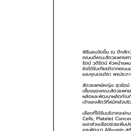
พิธีมอบจัดขึ้น ณ ตึกสัต
คณบดีคณะสัตวแพทยศาสตร
รัตน์ วดีรัตน์ หัวหน้าแ
ยังได้รับเกียรติจากคุณบ
และคุณเจนจิรา พรประภ
สัตวแพทย์หญิง สุวรัตน์ 
เลี้ยงของคณะสัตวแพทยศาส
ผลิตและพัฒนาผลิตภัณฑ์เ
เจ้าของสัตว์ที่สมัครใจบร
เลือดที่ได้รับบริจาคจ
Cells, Platelet Conce
แยกส่วนเลือดช่วยเพิ่มปร
และพัฒนา Albumin สกัดจ