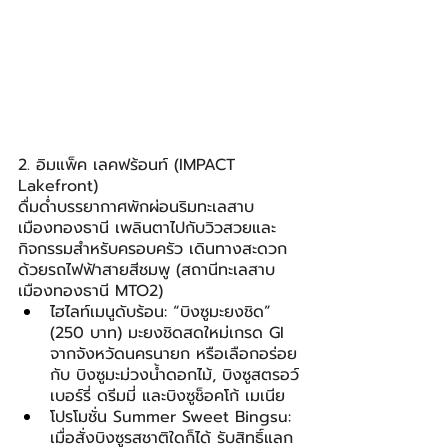
2. อิมแพ็ค เลคฟร้อนท์ (IMPACT 
Lakefront)
ดื่มด่ำบรรยากาศพักผ่อนริมทะเลสาบ
เมืองทองธานี เพลินตาไปกับวิวสวยและ
กิจกรรมสำหรับครอบครัว เดินทางสะดวก
ด้วยรถไฟฟ้าสายสีชมพู (สถานีทะเลสาบ
เมืองทองธานี MTO2)
ไฮไลท์เมนูดับร้อน: “บิงซูมะยงชิด” 
(250 บาท) มะยงชิดสดใหม่เกรด GI 
จากจังหวัดนครนายก หรือเลือกอร่อย
กับ บิงซูมะม่วงน้ำดอกไม้, บิงซูสตรอว์
เบอร์รี่ ดรีมมี่ และบิงซูช็อคโก้ เมเนีย
โปรโมชั่น Summer Sweet Bingsu: 
เมื่อสั่งบิงซูรสชาติใดก็ได้ รับสิทธิ์แลก