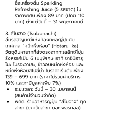
ซื้อเครื่องดื่ม Sparkling 
Refreshing Juice (5 รสชาติ) ใน
ราคาพิเศษเพียง 89 บาท (ปกติ 110 
บาท) ตั้งแต่วันนี้ – 31 พฤษภาคมนี้
3. สึโบฮาจิ (Tsubohachi)
ลิ้มรสอัญมณีแห่งท้องทะเลญี่ปุ่นกับ
เทศกาล “หมึกหิ่งห้อย” (Hotaru Ika) 
วัตถุดิบหายากที่ส่งตรงจากทะเลลึกญี่ปุ่น 
รังสรรค์เป็น 6 เมนูพิเศษ อาทิ ซาชิมิฮารุ
โนะ โมริอะวาเสะ, ข้าวอบหมึกหิ่งห้อย และ
หมึกหิ่งห้อยสไปซี่ยำ ในราคาเริ่มต้นเพียง 
139 – 699 บาท (ราคาไม่รวมค่าบริการ 
10% และภาษีมูลค่าเพิ่ม 7%)
ระยะเวลา: วันนี้ – 30 เมษายนนี้ 
(สินค้ามีจำนวนจำกัด)
พิกัด: ร้านอาหารญี่ปุ่น “สึโบฮาจิ” ทุก
สาขา (ยกเว้นสาขาเดอะ พอร์ทอล)