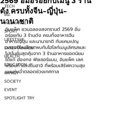
2569 อิ่มอร่อยกับเมนู 3 ร้าน
TECH
ดัง ครบทั้งจีน-ญี่ปุ่น-
BIZ
นานาชาติ
INSURANCE
อิมแพ็ค ชวนฉลองสงกรานต์ 2569 อิ่ม
SPORT
อร่อยกับ 3 ร้านดัง ครบทั้งอาหารจีน 
LIFESTYLE
อาหารญี่ปุ่น และนานาชาติ กับแคมเปญ
ฉลองปีใหม่ไทย พบกับไฮไลท์เมนูเลิศรสและ
ENTERTAINMENT
โปรโมชั่นสุดคุ้มจาก 3 ร้านอาหารยอดนิยม 
HEALTH
ได้แก่ ฮ่องกง ฟิชเชอร์แมน, อิมแพ็ค เลค
EDUCATION
ฟร้อนท์ และสึโบฮาจิ ที่พร้อมเสิร์ฟความสุข
แบบชุ่มฉ่ำตลอดช่วงเทศกาล
IMPACT
SOCIETY
EVENT
SPOTLIGHT TRY