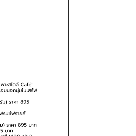
ฉพาะสไตล์ Café' 
อบนอกนุ่มในเสิร์ฟ
กรัม) ราคา 895 
เฟรนช์ฟรายส์ 
รัม) ราคา 895 บาท
525 บาท