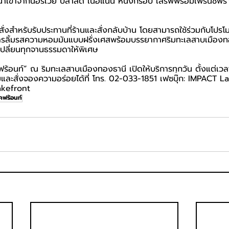
นำเข้าจากนอร์เวย์ ปลาสด เนื้อแน่น หนังกรอบ เสิร์ฟพร้อมเฟรนช์ฟร
รถสั่งสำหรับรับประทานที่ร้านและสั่งกลับบ้าน โดยสามารถใช้ร่วมกับโปรโ
้องการลิ้มรสความหอมมันแบบฝรั่งเศสพร้อมบรรยากาศริมทะเลสาบเมือง
ปลี่ยนทุกจานธรรมดาให้พิเศษ
ร้อนท์” ณ ริมทะเลสาบเมืองทองธานี เปิดให้บริการทุกวัน ตั้งแต่เว
ิมและสั่งจองความอร่อยได้ที่ โทร. 02-033-1851 เฟซบุ๊ก: IMPACT L
akefront
คฟร้อนท์