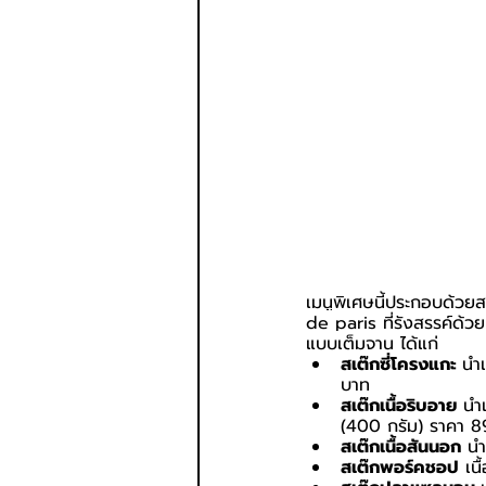
เมนูพิเศษนี้ประกอบด้วย
de paris ที่รังสรรค์ด้ว
แบบเต็มจาน ได้แก่
สเต๊กซี่โครงแกะ 
นำเ
บาท
สเต๊กเนื้อริบอาย
 นำ
(400 กรัม) ราคา 
สเต๊กเนื้อสันนอก
 นำ
สเต๊กพอร์คชอป
 เน