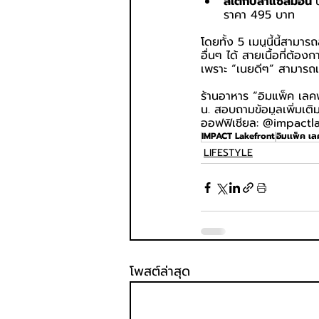
สเต๊กปลาแซลมอน 
ราคา 495 บาท
โดยทั้ง 5 เมนูนี้นี้สามา
อื่นๆ ได้ สายเนื้อที่ต
เพราะ “เนยดีๆ” สามารถเ
ร้านอาหาร “อิมแพ็ค เลคฟ
น. สอบถามข้อมูลเพิ่มเต
ออฟฟิเชียล: @impactl
IMPACT Lakefront
อิมเเพ็ค เล
LIFESTYLE
โพสต์ล่าสุด