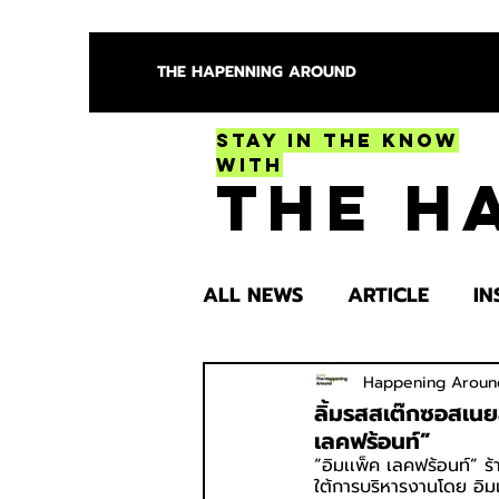
THE HAPENNING AROUND
Stay in the Know
With
The H
ALL NEWS
ARTICLE
IN
ENTERTAINMENT
HEA
Happening Aroun
ลิ้มรสสเต๊กซอสเนยส
เลคฟร้อนท์”
“อิมเเพ็ค เลคฟร้อนท์” 
SPOTLIGHT TRY
ใต้การบริหารงานโดย อิม